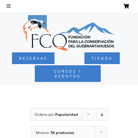
Saltar
al
Toggle
Navigation
contenido
INICIO
QUEBRANTAHUESOS
RESERVAS
TIENDA
FUNDACIÓN
CURSOS /
EVENTOS
PROYECTOS
DEFENSA AMBIENTAL
Ordena por
Popularidad
COLABORA
Mostrar
36 productos