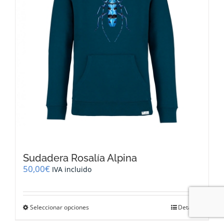
la
página
de
producto
Sudadera Rosalía Alpina
50,00
€
IVA incluido
Este
Seleccionar opciones
Detalles
producto