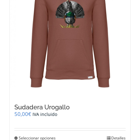
elegir
en
la
página
de
producto
Sudadera Urogallo
50,00
€
IVA incluido
Este
Seleccionar opciones
Detalles