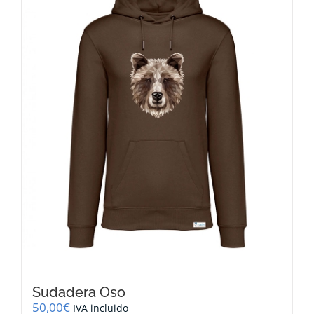
opciones
se
pueden
elegir
en
la
página
de
producto
Sudadera Oso
50,00
€
IVA incluido