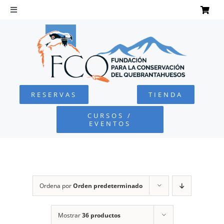
Saltar
al
Toggle
Navigation
contenido
INICIO
QUEBRANTAHUESOS
RESERVAS
TIENDA
FUNDACIÓN
CURSOS /
EVENTOS
PROYECTOS
DEFENSA AMBIENTAL
Ordena por
Orden predeterminado
COLABORA
Mostrar
36 productos