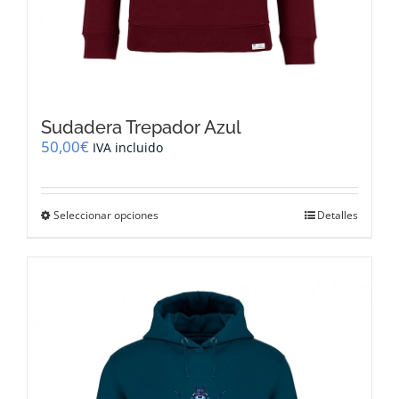
Sudadera Trepador Azul
50,00
€
IVA incluido
Este
Seleccionar opciones
Detalles
producto
tiene
múltiples
variantes.
Las
opciones
se
pueden
elegir
en