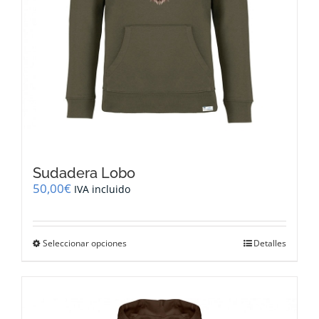
producto
Sudadera Lobo
50,00
€
IVA incluido
Este
Seleccionar opciones
Detalles
producto
tiene
múltiples
variantes.
Las