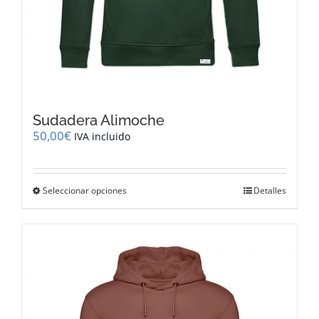
Sudadera Alimoche
50,00
€
IVA incluido
Este
Seleccionar opciones
Detalles
producto
tiene
múltiples
variantes.
Las
opciones
se
pueden