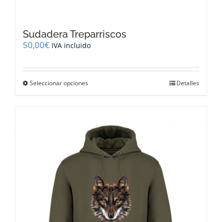
Sudadera Treparriscos
50,00
€
IVA incluido
Este
Seleccionar opciones
Detalles
producto
tiene
múltiples
variantes.
Las
opciones
se
pueden
elegir
en
la
página
de