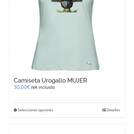
en
la
página
de
producto
Camiseta Urogallo MUJER
30,00
€
IVA incluido
Este
Seleccionar opciones
Detalles
producto
tiene
múltiples