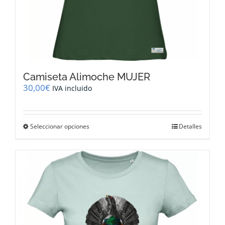
Camiseta Alimoche MUJER
30,00
€
IVA incluido
Este
Seleccionar opciones
Detalles
producto
tiene
múltiples
variantes.
Las
opciones
se
pueden
elegir