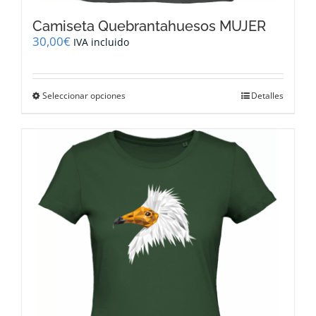
Camiseta Quebrantahuesos MUJER
30,00
€
IVA incluido
Este
Seleccionar opciones
Detalles
producto
tiene
múltiples
variantes.
Las
opciones
se
pueden
elegir
en
la
página
de
producto