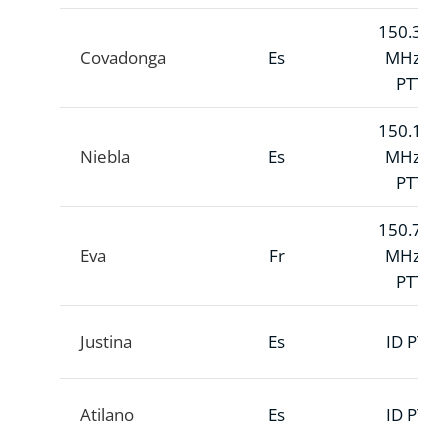
150.313
Covadonga
Es
MHz A
PTT
150.140
Niebla
Es
MHz A
PTT
150.731
Eva
Fr
MHz A
PTT
Justina
Es
ID PTT
Atilano
Es
ID PTT