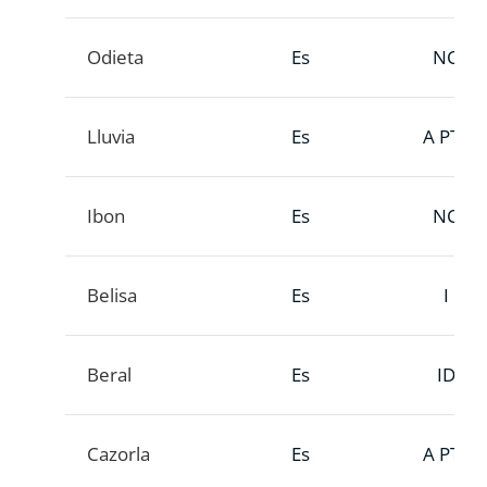
Odieta
Es
NC
Lluvia
Es
A PTT
Ibon
Es
NC
Belisa
Es
I
Beral
Es
ID
Cazorla
Es
A PTT