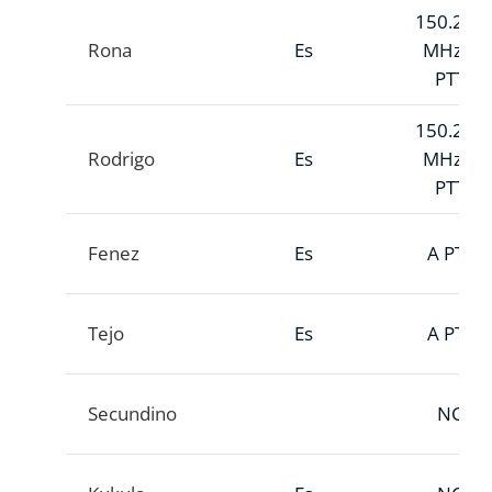
150.243
Rona
Es
MHz A
PTT
150.227
Rodrigo
Es
MHz A
PTT
Fenez
Es
A PTT
Tejo
Es
A PTT
Secundino
NC