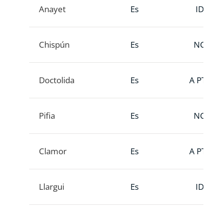
Anayet
Es
ID
Chispún
Es
NC
Doctolida
Es
A PTT
Pifia
Es
NC
Clamor
Es
A PTT
Llargui
Es
ID