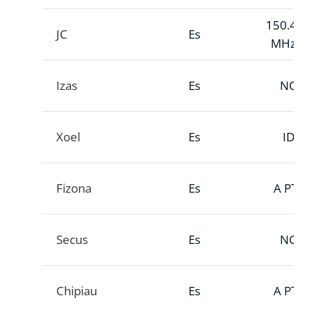
150.444
JC
Es
MHz A
Izas
Es
NC
Xoel
Es
ID
Fizona
Es
A PTT
Secus
Es
NC
Chipiau
Es
A PTT