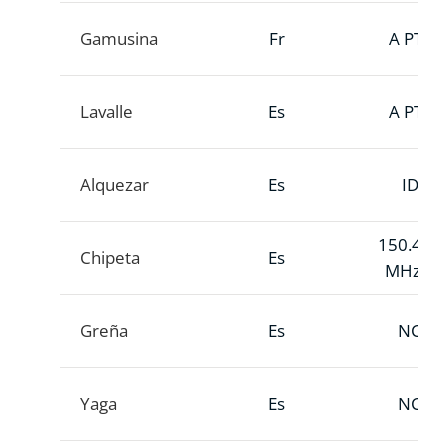
Gamusina
Fr
A PTT
Lavalle
Es
A PTT
Alquezar
Es
ID
150.434
Chipeta
Es
MHz A
Greña
Es
NC
Yaga
Es
NC