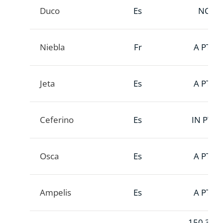
Duco
Es
NC
Niebla
Fr
A PTT
Jeta
Es
A PTT
Ceferino
Es
IN PTT
Osca
Es
A PTT
Ampelis
Es
A PTT
150.390