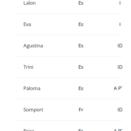
Lalon
Es
I
Eva
Es
I
Agustina
Es
ID
Trini
Es
ID
Paloma
Es
A PTT
Somport
Fr
ID
Erica
Es
A PTT