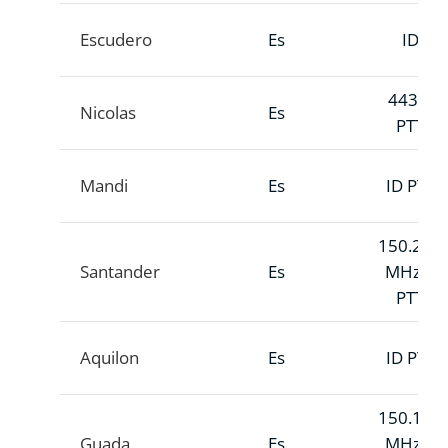
Escudero
Es
ID
443 A
Nicolas
Es
PTT
Mandi
Es
ID PTT
150.233
Santander
Es
MHz A
PTT
Aquilon
Es
ID PTT
150.190
Guada
Es
MHz A