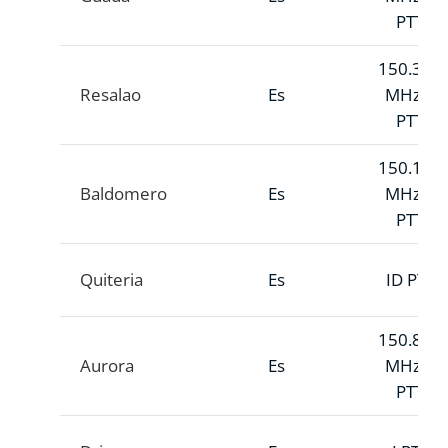
PTT
150.362
Resalao
Es
MHz A
PTT
150.105
Baldomero
Es
MHz A
PTT
Quiteria
Es
ID PTT
150.824
Aurora
Es
MHz A
PTT