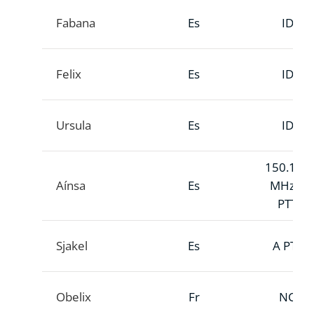
Fabana
Es
ID
Felix
Es
ID
Ursula
Es
ID
150.146
Aínsa
Es
MHz A
PTT
Sjakel
Es
A PTT
Obelix
Fr
NC