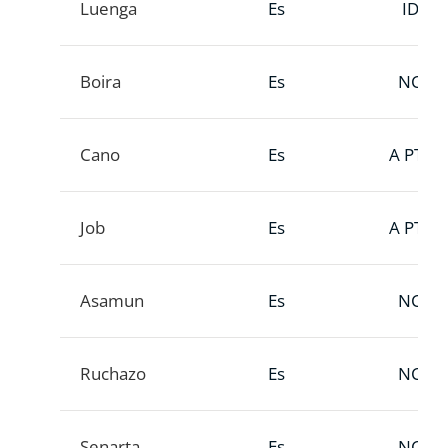
Luenga
Es
ID
Boira
Es
NC
Cano
Es
A PTT
Job
Es
A PTT
Asamun
Es
NC
Ruchazo
Es
NC
Senarta
Es
NC