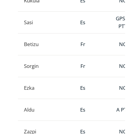
Kukula
Es
NC
GPS A
Sasi
Es
PTT
Betizu
Fr
NC
Sorgin
Fr
NC
Ezka
Es
NC
Aldu
Es
A PTT
Zazpi
Es
NC