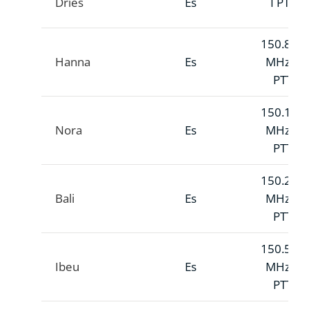
Dries
Es
I PTT
150.800
Hanna
Es
MHz A
PTT
150.110
Nora
Es
MHz A
PTT
150.231
Bali
Es
MHz A
PTT
150.594
Ibeu
Es
MHz A
PTT