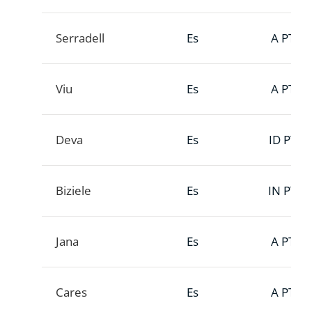
Serradell
Es
A PTT
Viu
Es
A PTT
Deva
Es
ID PTT
Biziele
Es
IN PTT
Jana
Es
A PTT
Cares
Es
A PTT