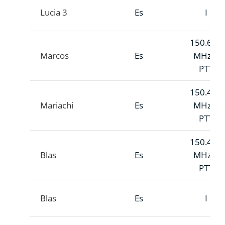
Lucia 3
Es
I
150.626
Marcos
Es
MHz A
PTT
150.434
Mariachi
Es
MHz A
PTT
150.489
Blas
Es
MHz A
PTT
Blas
Es
I