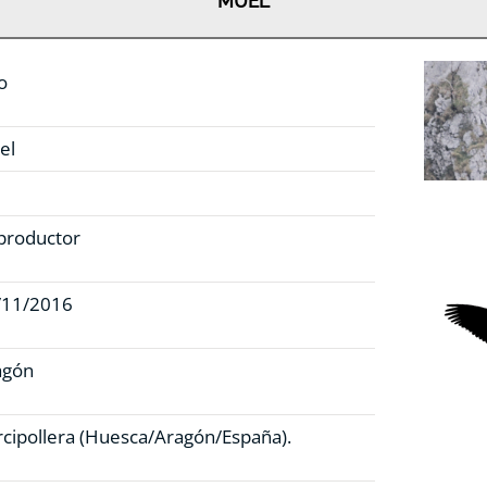
MUEL
o
el
productor
/11/2016
agón
cipollera (Huesca/Aragón/España).