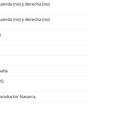
uierda (no)
y derecha (no)
uierda (no)
y derecha (no)
5
paña
25
productor Navarra.