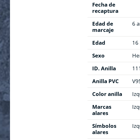
Fecha de
recaptura
Edad de
6 
marcaje
Edad
16
Sexo
He
ID. Anilla
11
Anilla PVC
V9
Color anilla
Izq
Marcas
Izq
alares
Símbolos
Izq
alares