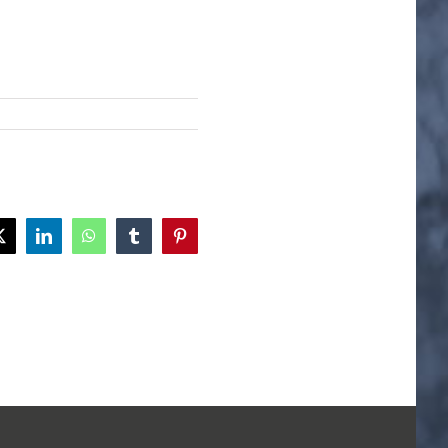
ok
X
LinkedIn
WhatsApp
Tumblr
Pinterest