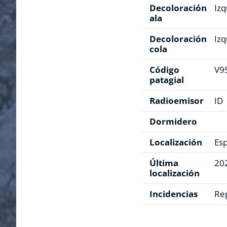
Decoloración
Izq
ala
Decoloración
Izq
cola
Código
V9
patagial
Radioemisor
ID
Dormidero
Localización
Es
Última
20
localización
Incidencias
Re