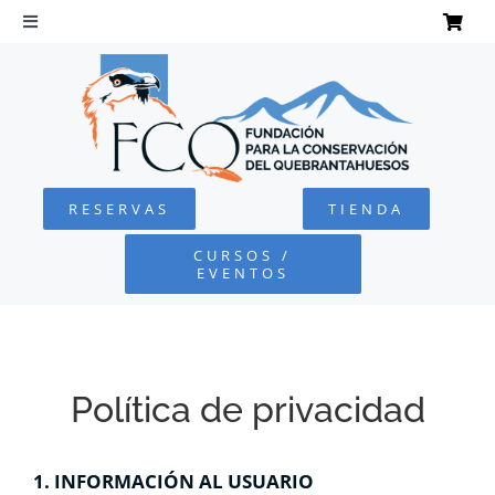
Saltar
al
Toggle
Navigation
contenido
INICIO
QUEBRANTAHUESOS
RESERVAS
TIENDA
FUNDACIÓN
CURSOS /
EVENTOS
PROYECTOS
DEFENSA AMBIENTAL
Política de privacidad
COLABORA
1. INFORMACIÓN AL USUARIO