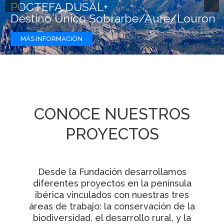
POCTEFA DUSAL+
RECURSOS
Destino Único Sobrarbe/Aure/Louron
MÁS INFORMACIÓN
NOTICIAS
CONTACTO
CARRITO
CONOCE NUESTROS
PROYECTOS
Desde la Fundación desarrollamos
diferentes proyectos en la península
ibérica vinculados con nuestras tres
áreas de trabajo: la conservación de la
biodiversidad, el desarrollo rural, y la