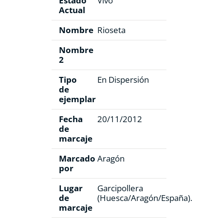
Estado
Vivo
Actual
Nombre
Rioseta
Nombre
2
Tipo
En Dispersión
de
ejemplar
Fecha
20/11/2012
de
marcaje
Marcado
Aragón
por
Lugar
Garcipollera
de
(Huesca/Aragón/España).
marcaje