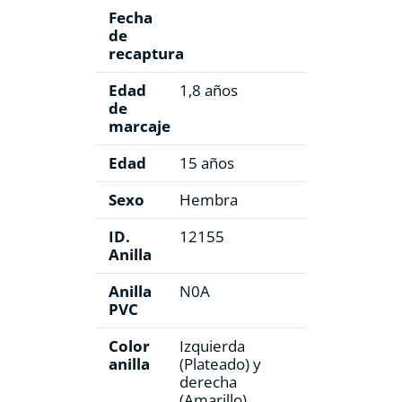
Fecha
de
recaptura
Edad
1,8 años
de
marcaje
Edad
15 años
Sexo
Hembra
ID.
12155
Anilla
Anilla
N0A
PVC
Color
Izquierda
anilla
(Plateado) y
derecha
(Amarillo)