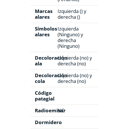
Marcas
Izquierda () y
alares
derecha ()
Símbolos
Izquierda
alares
(Ninguno) y
derecha
(Ninguno)
Decoloración
Izquierda (no) y
ala
derecha (no)
Decoloración
Izquierda (no) y
cola
derecha (no)
Código
patagial
Radioemisor
NC
Dormidero