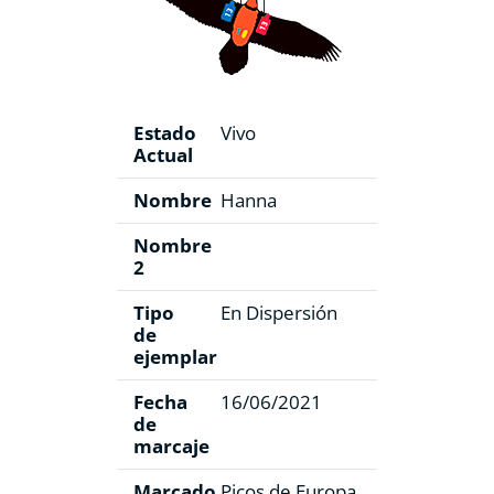
Estado
Vivo
Actual
Nombre
Hanna
Nombre
2
Tipo
En Dispersión
de
ejemplar
Fecha
16/06/2021
de
marcaje
Marcado
Picos de Europa