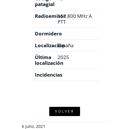
patagial
Radioemisor
150.800 MHz A
PTT
Dormidero
Localización
España
Última
2025
localización
Incidencias
VOLVER
6 julio, 2021