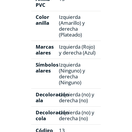
PVC
Color
Izquierda
anilla
(Amarillo) y
derecha
(Plateado)
Marcas
Izquierda (Rojo)
alares
y derecha (Azul)
Símbolos
Izquierda
alares
(Ninguno) y
derecha
(Ninguno)
Decoloración
Izquierda (no) y
ala
derecha (no)
Decoloración
Izquierda (no) y
cola
derecha (no)
Código
13