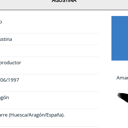
AGUSTINA
o
ustina
productor
Amari
/06/1997
agón
rre (Huesca/Aragón/España).