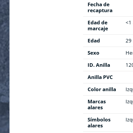
Fecha de
recaptura
Edad de
<1
marcaje
Edad
29
Sexo
He
ID. Anilla
12
Anilla PVC
Color anilla
Iz
Marcas
Izq
alares
Símbolos
Izq
alares