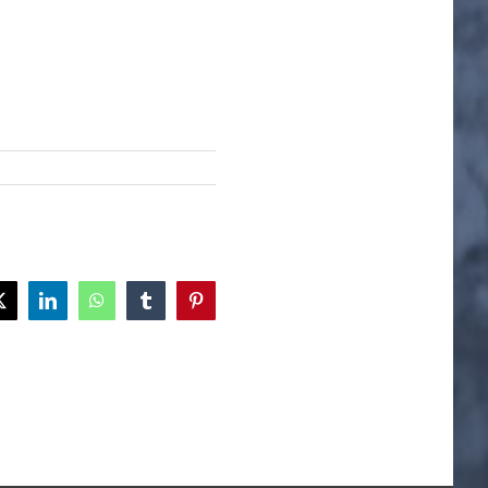
ok
X
LinkedIn
WhatsApp
Tumblr
Pinterest