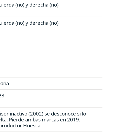
uierda (no)
y derecha (no)
uierda (no)
y derecha (no)
paña
23
sor inactivo (2002) se desconoce si lo
lta. Pierde ambas marcas en 2019.
productor Huesca.