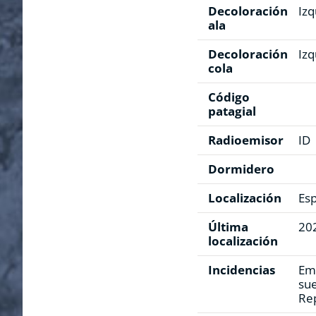
Decoloración
Izq
ala
Decoloración
Izq
cola
Código
patagial
Radioemisor
ID
Dormidero
Localización
Es
Última
20
localización
Incidencias
Emi
sue
Re