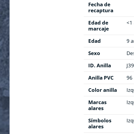
Fecha de
recaptura
Edad de
<1
marcaje
Edad
9 
Sexo
De
ID. Anilla
J3
Anilla PVC
96
Color anilla
Izq
Marcas
Izq
alares
Símbolos
Izq
alares