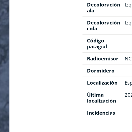
Decoloración
Izq
ala
Decoloración
Izq
cola
Código
patagial
Radioemisor
N
Dormidero
Localización
Es
Última
20
localización
Incidencias