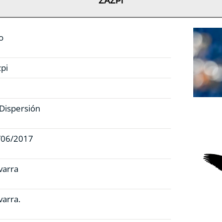
ZAZPI
o
pi
Dispersión
/06/2017
varra
arra.