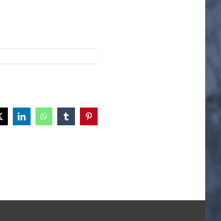
ok
X
LinkedIn
WhatsApp
Tumblr
Pinterest