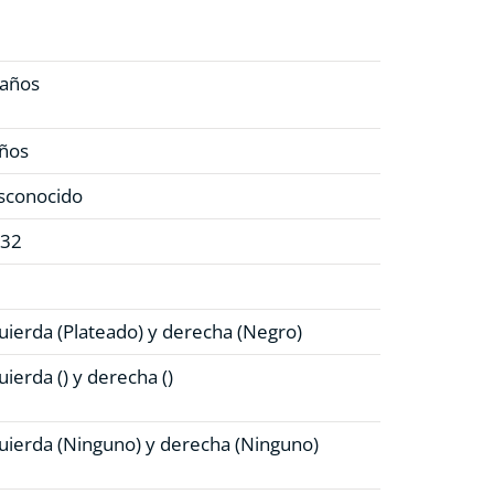
 años
años
sconocido
932
uierda (Plateado)
y derecha (Negro)
uierda ()
y derecha ()
uierda (Ninguno)
y derecha (Ninguno)