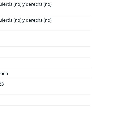
uierda (no)
y derecha (no)
uierda (no)
y derecha (no)
C
paña
23