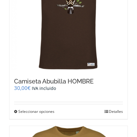
en
la
página
de
producto
Camiseta Abubilla HOMBRE
30,00
€
IVA incluido
Este
Seleccionar opciones
Detalles
producto
tiene
múltiples
variantes.