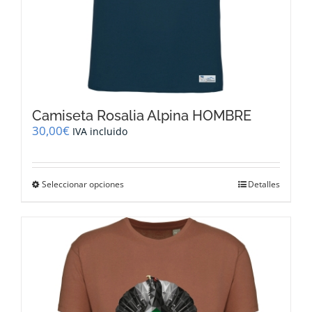
Camiseta Rosalia Alpina HOMBRE
30,00
€
IVA incluido
Este
Seleccionar opciones
Detalles
producto
tiene
múltiples
variantes.
Las
opciones
se
pueden
elegir