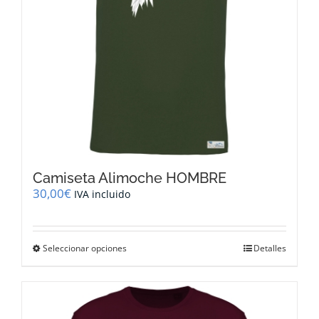
Camiseta Alimoche HOMBRE
30,00
€
IVA incluido
Este
Seleccionar opciones
Detalles
producto
tiene
múltiples
variantes.