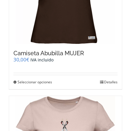
Camiseta Abubilla MUJER
30,00
€
IVA incluido
Este
Seleccionar opciones
Detalles
producto
tiene
múltiples
variantes.
Las
opciones
se
pueden