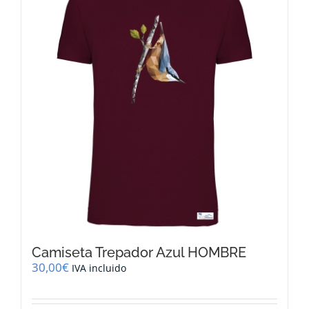
Las
opciones
se
pueden
elegir
en
la
página
de
producto
Camiseta Trepador Azul HOMBRE
30,00
€
IVA incluido