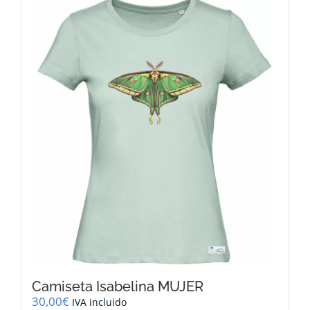
múltiples
variantes.
Las
opciones
se
pueden
elegir
en
la
página
de
producto
Camiseta Isabelina MUJER
30,00
€
IVA incluido