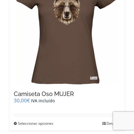
pueden
elegir
en
la
página
de
producto
Camiseta Oso MUJER
30,00
€
IVA incluido
Este
Seleccionar opciones
Detalles
producto