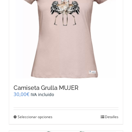
elegir
en
la
página
de
producto
Camiseta Grulla MUJER
30,00
€
IVA incluido
Este
Seleccionar opciones
Detalles
producto
tiene