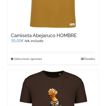
Camiseta Abejaruco HOMBRE
30,00
€
IVA incluido
Este
Seleccionar opciones
Detalles
producto
tiene
múltiples
variantes.
Las
opciones
se
pueden
elegir