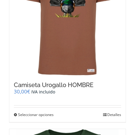
en
la
página
de
producto
Camiseta Urogallo HOMBRE
30,00
€
IVA incluido
Este
Seleccionar opciones
Detalles
producto
tiene
múltiples