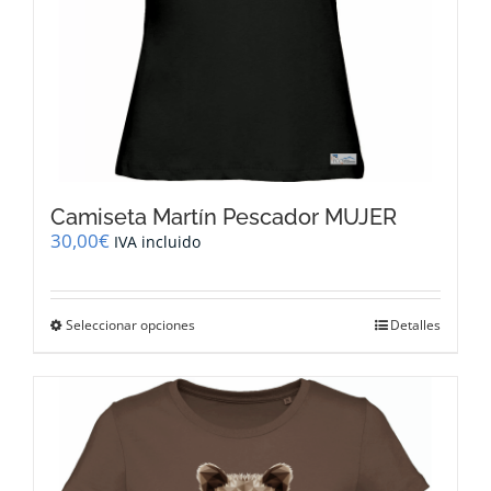
producto
Camiseta Martín Pescador MUJER
30,00
€
IVA incluido
Este
Seleccionar opciones
Detalles
producto
tiene
múltiples
variantes.
Las
opciones
se