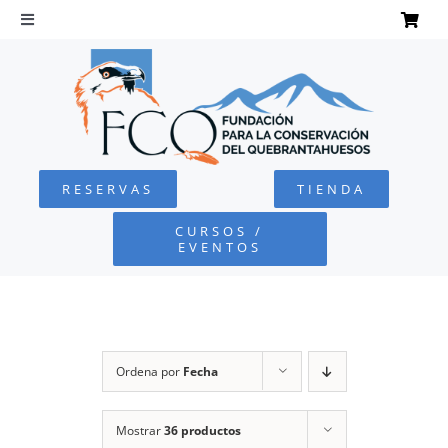
Saltar
al
Toggle
Navigation
contenido
INICIO
QUEBRANTAHUESOS
RESERVAS
TIENDA
FUNDACIÓN
CURSOS /
EVENTOS
PROYECTOS
DEFENSA AMBIENTAL
Ordena por
Fecha
COLABORA
Mostrar
36 productos