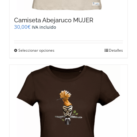
Camiseta Abejaruco MUJER
30,00
€
IVA incluido
Este
Seleccionar opciones
Detalles
producto
tiene
múltiples
variantes.
Las
opciones
se
pueden
elegir
en
la
página
de
producto