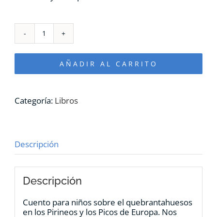
Cuento
"El
regreso
AÑADIR AL CARRITO
del
quebrantahuesos"
cantidad
Categoría:
Libros
Descripción
Descripción
Cuento para niños sobre el quebrantahuesos
en los Pirineos y los Picos de Europa. Nos