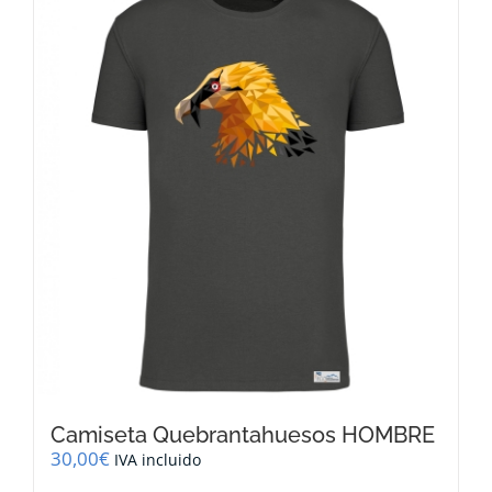
variantes.
Las
opciones
se
pueden
elegir
en
la
página
de
producto
Camiseta Quebrantahuesos HOMBRE
30,00
€
IVA incluido