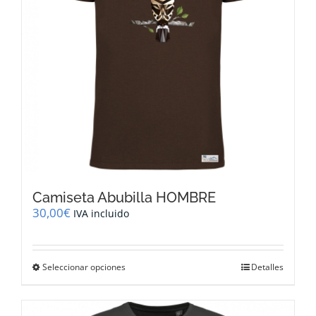
Camiseta Abubilla HOMBRE
30,00
€
IVA incluido
Este
Seleccionar opciones
Detalles
producto
tiene
múltiples