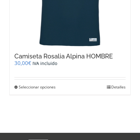
Camiseta Rosalia Alpina HOMBRE
30,00
€
IVA incluido
Este
Seleccionar opciones
Detalles
producto
tiene
múltiples
variantes.
Las
opciones
se
pueden