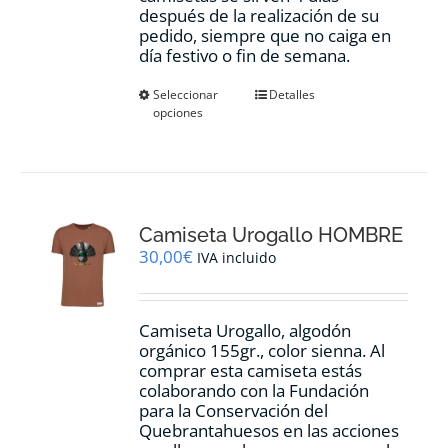
después de la realización de su
pedido, siempre que no caiga en
día festivo o fin de semana.
Este
Seleccionar
Detalles
opciones
producto
tiene
múltiples
variantes.
Las
opciones
Camiseta Urogallo HOMBRE
se
pueden
30,00
€
IVA incluido
elegir
en
la
Camiseta Urogallo, algodón
página
orgánico 155gr., color sienna. Al
de
comprar esta camiseta estás
producto
colaborando con la Fundación
para la Conservación del
Quebrantahuesos en las acciones