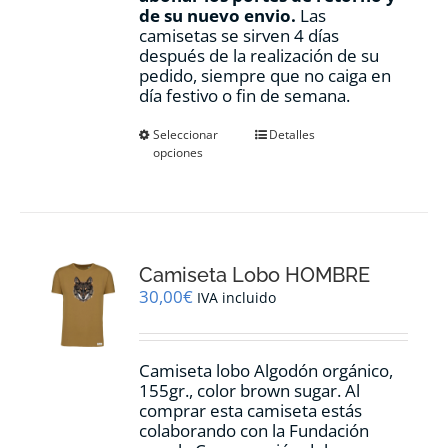
de su nuevo envio.
Las
camisetas se sirven 4 días
después de la realización de su
pedido, siempre que no caiga en
día festivo o fin de semana.
Este
Seleccionar
Detalles
opciones
producto
tiene
múltiples
variantes.
Las
opciones
Camiseta Lobo HOMBRE
se
pueden
30,00
€
IVA incluido
elegir
en
la
Camiseta lobo Algodón orgánico,
página
155gr., color
brown sugar.
Al
de
comprar esta camiseta estás
producto
colaborando con la Fundación