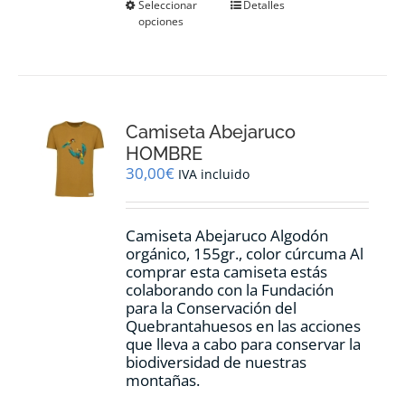
Este
Seleccionar
Detalles
opciones
producto
tiene
múltiples
variantes.
Las
opciones
Camiseta Abejaruco
se
pueden
HOMBRE
elegir
30,00
€
IVA incluido
en
la
página
Camiseta Abejaruco Algodón
de
orgánico, 155gr., color cúrcuma Al
producto
comprar esta camiseta estás
colaborando con la Fundación
para la Conservación del
Quebrantahuesos en las acciones
que lleva a cabo para conservar la
biodiversidad de nuestras
montañas.