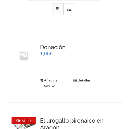
RECURSOS
NOTICIAS
CONTACTO
Donación
1,00
€
CARRITO
Añadir al
Detalles
carrito
El urogallo pirenaico en
Sin stock
Aragón