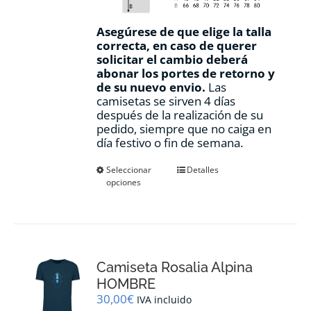
Asegúrese de que elige la talla
correcta, en caso de querer
solicitar el cambio deberá
abonar los portes de retorno y
de su nuevo envio.
Las
camisetas se sirven 4 días
después de la realización de su
pedido, siempre que no caiga en
día festivo o fin de semana.
Este
Seleccionar
Detalles
opciones
producto
tiene
múltiples
variantes.
Las
opciones
Camiseta Rosalia Alpina
se
pueden
HOMBRE
elegir
30,00
€
IVA incluido
en