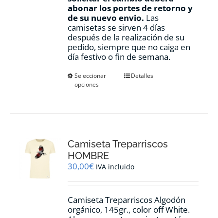
abonar los portes de retorno y
de su nuevo envio.
Las
camisetas se sirven 4 días
después de la realización de su
pedido, siempre que no caiga en
día festivo o fin de semana.
Este
Seleccionar
Detalles
opciones
producto
tiene
múltiples
variantes.
Las
opciones
Camiseta Treparriscos
se
pueden
HOMBRE
elegir
30,00
€
IVA incluido
en
la
página
Camiseta Treparriscos Algodón
de
orgánico, 145gr., color off White.
producto