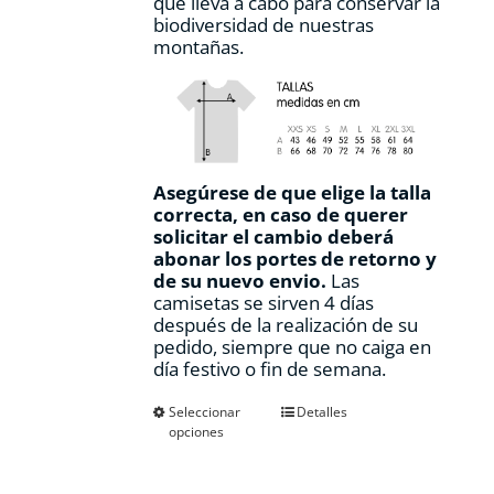
que lleva a cabo para conservar la
biodiversidad de nuestras
montañas.
Asegúrese de que elige la talla
correcta, en caso de querer
solicitar el cambio deberá
abonar los portes de retorno y
de su nuevo envio.
Las
camisetas se sirven 4 días
después de la realización de su
pedido, siempre que no caiga en
día festivo o fin de semana.
Este
Seleccionar
Detalles
opciones
producto
tiene
múltiples