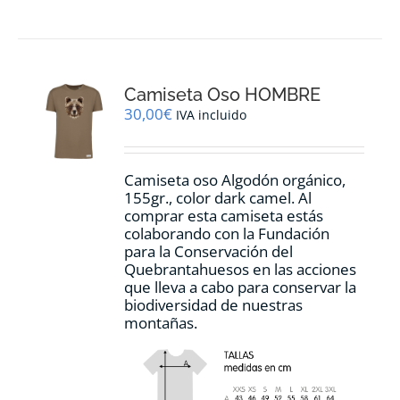
tiene
múltiples
variantes.
Las
opciones
Camiseta Oso HOMBRE
se
pueden
30,00
€
IVA incluido
elegir
en
la
Camiseta oso Algodón orgánico,
página
155gr., color dark camel. Al
de
comprar esta camiseta estás
producto
colaborando con la Fundación
para la Conservación del
Quebrantahuesos en las acciones
que lleva a cabo para conservar la
biodiversidad de nuestras
montañas.