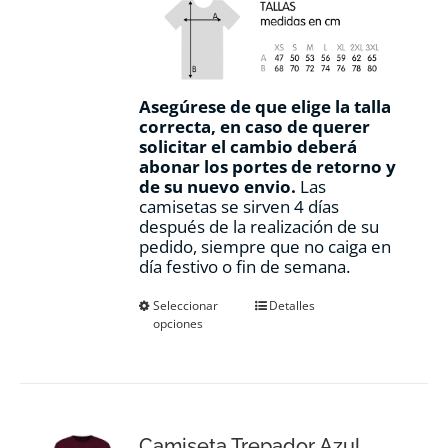
Asegúrese de que elige la talla
correcta, en caso de querer
solicitar el cambio deberá
abonar los portes de retorno y
de su nuevo envio.
Las
camisetas se sirven 4 días
después de la realización de su
pedido, siempre que no caiga en
día festivo o fin de semana.
Este
Seleccionar
Detalles
opciones
producto
tiene
múltiples
variantes.
Las
opciones
Camiseta Trepador Azul
se