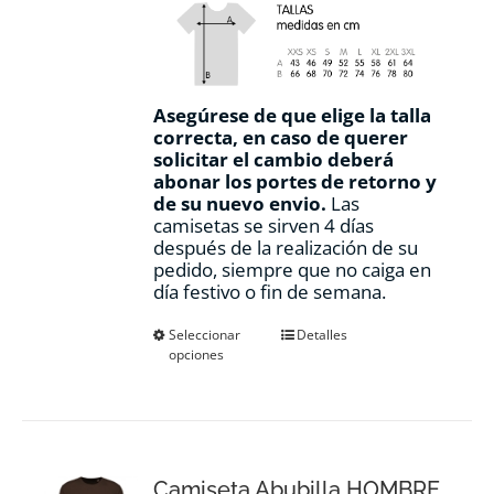
Asegúrese de que elige la talla
correcta, en caso de querer
solicitar el cambio deberá
abonar los portes de retorno y
de su nuevo envio.
Las
camisetas se sirven 4 días
después de la realización de su
pedido, siempre que no caiga en
día festivo o fin de semana.
Este
Seleccionar
Detalles
opciones
producto
tiene
múltiples
variantes.
Las
opciones
Camiseta Abubilla HOMBRE
se