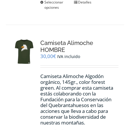
Este
Seleccionar
Detalles
opciones
producto
tiene
múltiples
variantes.
Las
opciones
Camiseta Alimoche
se
pueden
HOMBRE
elegir
30,00
€
IVA incluido
en
la
página
Camiseta Alimoche Algodón
de
orgánico, 145gr., color forest
producto
green. Al comprar esta camiseta
estás colaborando con la
Fundación para la Conservación
del Quebrantahuesos en las
acciones que lleva a cabo para
conservar la biodiversidad de
nuestras montañas.