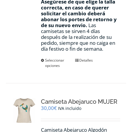
Asegúrese de que elige la talla
correcta, en caso de querer
solicitar el cambio deberá
abonar los portes de retorno y
de su nuevo envio.
Las
camisetas se sirven 4 días
después de la realización de su
pedido, siempre que no caiga en
día festivo o fin de semana.
Este
Seleccionar
Detalles
opciones
producto
tiene
múltiples
variantes.
Las
opciones
Camiseta Abejaruco MUJER
se
pueden
30,00
€
IVA incluido
elegir
en
la
Camiseta Abejaruco Algodón
página