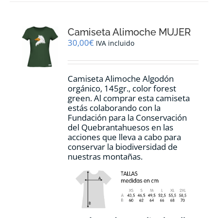
variantes.
Las
opciones
Camiseta Alimoche MUJER
se
pueden
30,00
€
IVA incluido
elegir
en
la
Camiseta Alimoche Algodón
página
orgánico, 145gr., color forest
de
green. Al comprar esta camiseta
producto
estás colaborando con la
Fundación para la Conservación
del Quebrantahuesos en las
acciones que lleva a cabo para
conservar la biodiversidad de
nuestras montañas.