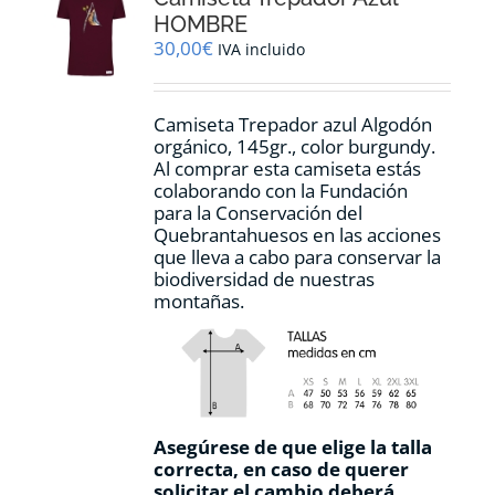
pueden
HOMBRE
elegir
30,00
€
IVA incluido
en
la
página
Camiseta Trepador azul Algodón
de
orgánico, 145gr., color burgundy.
producto
Al comprar esta camiseta estás
colaborando con la Fundación
para la Conservación del
Quebrantahuesos en las acciones
que lleva a cabo para conservar la
biodiversidad de nuestras
montañas.
Asegúrese de que elige la talla
correcta, en caso de querer
solicitar el cambio deberá