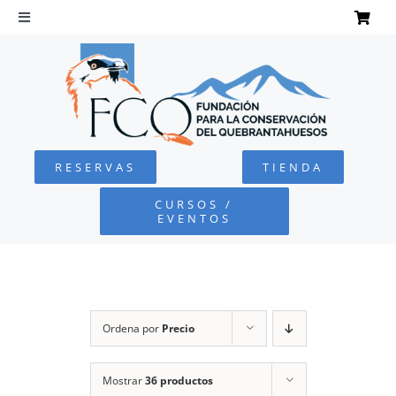
Saltar
al
Toggle
Navigation
contenido
INICIO
QUEBRANTAHUESOS
RESERVAS
TIENDA
FUNDACIÓN
CURSOS /
EVENTOS
PROYECTOS
DEFENSA AMBIENTAL
Ordena por
Precio
COLABORA
Mostrar
36 productos