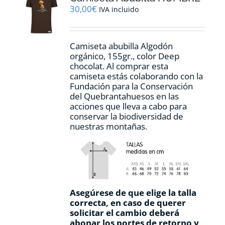
pueden
30,00
€
IVA incluido
elegir
en
la
Camiseta abubilla Algodón
página
orgánico, 155gr., color Deep
de
chocolat. Al comprar esta
producto
camiseta estás colaborando con la
Fundación para la Conservación
del Quebrantahuesos en las
acciones que lleva a cabo para
conservar la biodiversidad de
nuestras montañas.
Asegúrese de que elige la talla
correcta, en caso de querer
solicitar el cambio deberá
abonar los portes de retorno y