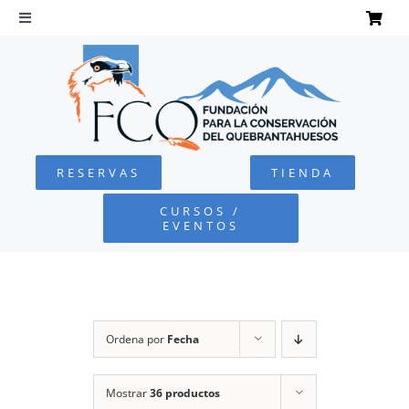
Saltar
al
Toggle
Navigation
contenido
INICIO
QUEBRANTAHUESOS
RESERVAS
TIENDA
FUNDACIÓN
CURSOS /
EVENTOS
PROYECTOS
DEFENSA AMBIENTAL
Ordena por
Fecha
COLABORA
Mostrar
36 productos