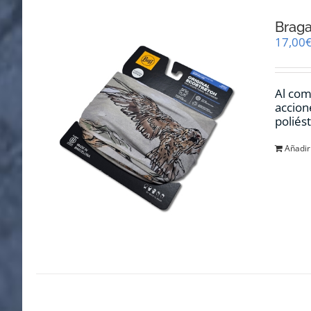
Braga
17,00
Al com
accion
poliés
Añadir 