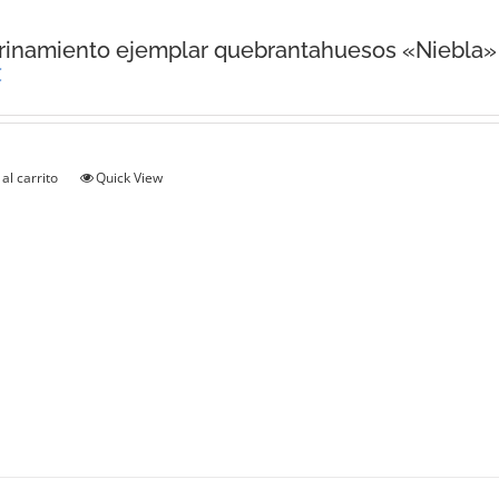
inamiento ejemplar quebrantahuesos «Niebla»
€
al carrito
Quick View