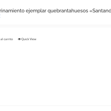
rinamiento ejemplar quebrantahuesos «Santan
€
al carrito
Quick View