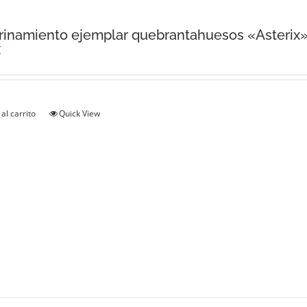
inamiento ejemplar quebrantahuesos «Asterix
€
al carrito
Quick View