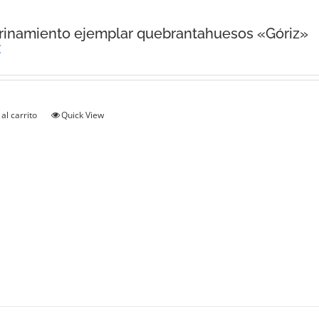
inamiento ejemplar quebrantahuesos «Góriz»
€
al carrito
Quick View