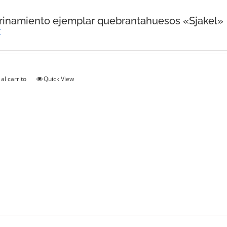
inamiento ejemplar quebrantahuesos «Sjakel»
€
al carrito
Quick View