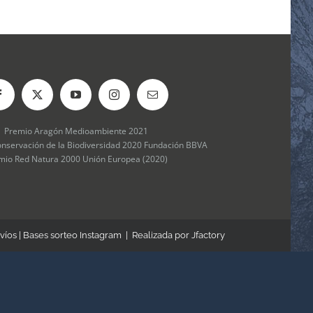
Premio Aragón Medioambiente 2021
onservación de la Biodiversidad 2020 Fundación BBVA
mio Red Natura 2000 Unión Europea (2020)
víos
|
Bases sorteo Instagram
| Realizada por
Jfactory