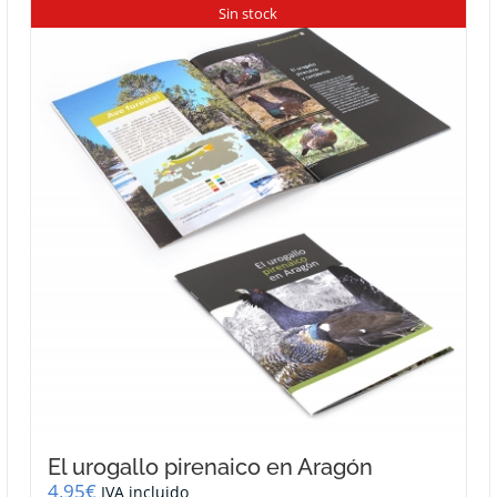
Sin stock
El urogallo pirenaico en Aragón
4,95
€
IVA incluido