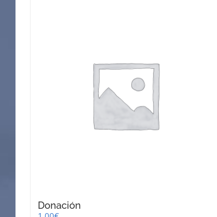
Donación
1,00
€