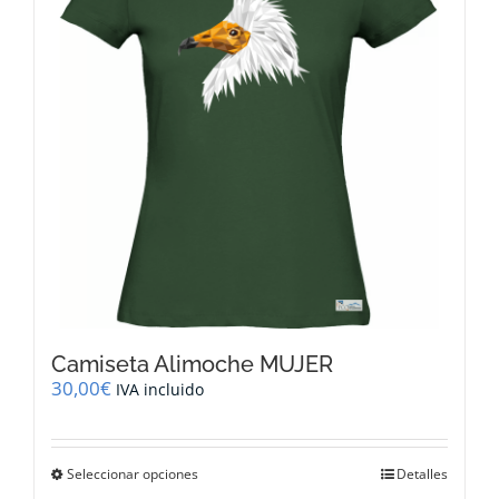
se
pueden
elegir
en
la
página
de
producto
Camiseta Alimoche MUJER
30,00
€
IVA incluido
Este
Seleccionar opciones
Detalles
producto