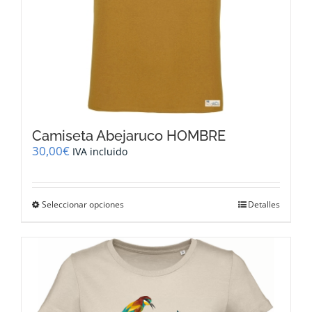
Camiseta Abejaruco HOMBRE
30,00
€
IVA incluido
Este
Seleccionar opciones
Detalles
producto
tiene
múltiples
variantes.
Las
opciones
se