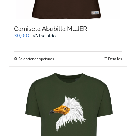
Camiseta Abubilla MUJER
30,00
€
IVA incluido
Este
Seleccionar opciones
Detalles
producto
tiene
múltiples
variantes.
Las
opciones
se
pueden
elegir
en
la
página