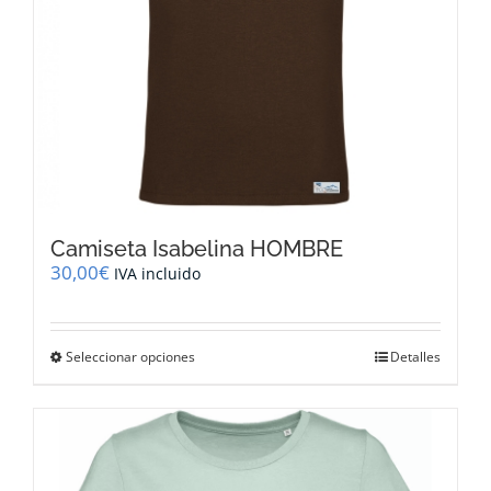
página
de
producto
Camiseta Isabelina HOMBRE
30,00
€
IVA incluido
Este
Seleccionar opciones
Detalles
producto
tiene
múltiples
variantes.
Las
opciones