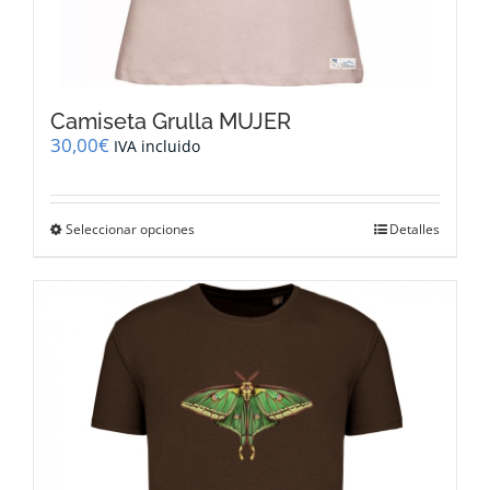
Camiseta Grulla MUJER
30,00
€
IVA incluido
Este
Seleccionar opciones
Detalles
producto
tiene
múltiples
variantes.
Las
opciones
se
pueden
elegir
en
la