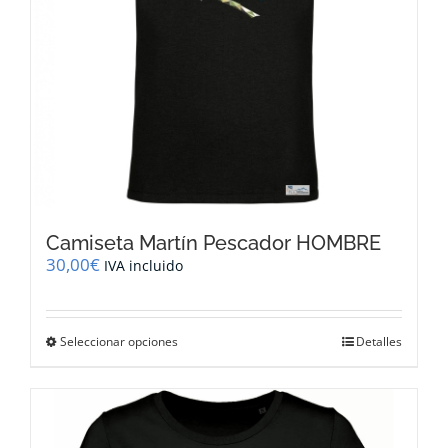
página
de
producto
Camiseta Martín Pescador HOMBRE
30,00
€
IVA incluido
Este
Seleccionar opciones
Detalles
producto
tiene
múltiples
variantes.
Las