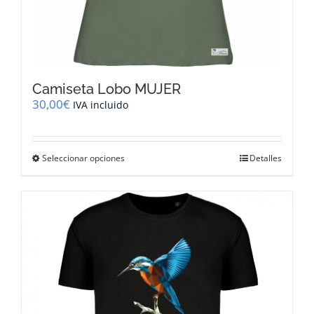
Camiseta Lobo MUJER
30,00
€
IVA incluido
Este
Seleccionar opciones
Detalles
producto
tiene
múltiples
variantes.
Las
opciones
se
pueden
elegir
en
la