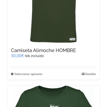
de
producto
Camiseta Alimoche HOMBRE
30,00
€
IVA incluido
Este
Seleccionar opciones
Detalles
producto
tiene
múltiples
variantes.
Las
opciones