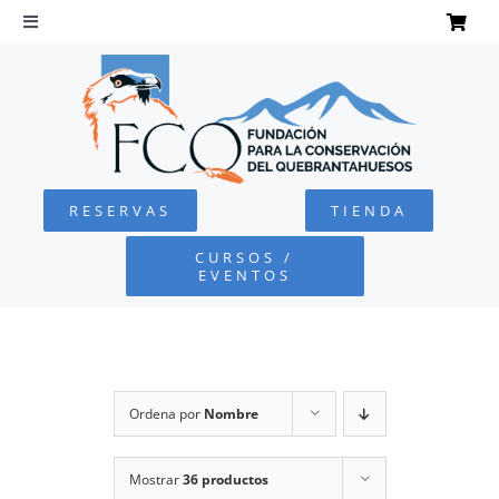
Saltar
al
Toggle
Navigation
contenido
INICIO
QUEBRANTAHUESOS
RESERVAS
TIENDA
FUNDACIÓN
CURSOS /
EVENTOS
PROYECTOS
DEFENSA AMBIENTAL
Ordena por
Nombre
COLABORA
Mostrar
36 productos