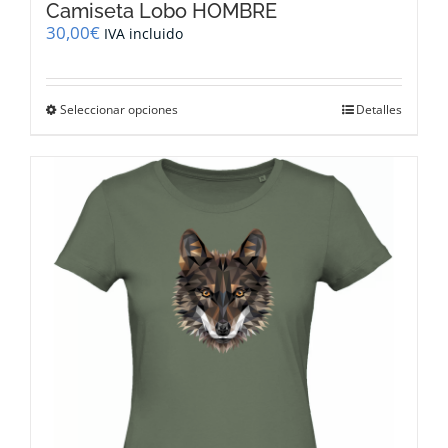
Camiseta Lobo HOMBRE
30,00
€
IVA incluido
Este
Seleccionar opciones
Detalles
producto
tiene
múltiples
variantes.
Las
opciones
se
pueden
elegir
en
la
página
de
producto