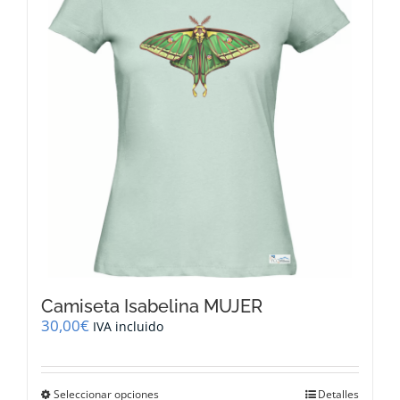
se
pueden
elegir
en
la
página
de
producto
Camiseta Isabelina MUJER
30,00
€
IVA incluido
Este
Seleccionar opciones
Detalles