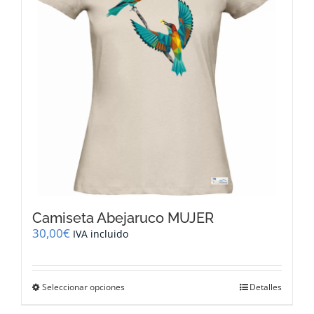
pueden
elegir
en
la
página
de
producto
Camiseta Abejaruco MUJER
30,00
€
IVA incluido
Este
Seleccionar opciones
Detalles
producto