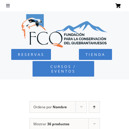
Saltar
al
Toggle
Navigation
contenido
INICIO
QUEBRANTAHUESOS
RESERVAS
TIENDA
FUNDACIÓN
CURSOS /
EVENTOS
PROYECTOS
DEFENSA AMBIENTAL
Ordena por
Nombre
COLABORA
Mostrar
36 productos