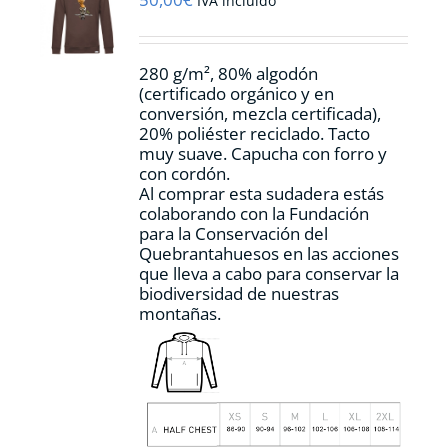
IVA incluido
elegir
en
la
280 g/m², 80% algodón
página
(certificado orgánico y en
de
conversión, mezcla certificada),
producto
20% poliéster reciclado. Tacto
muy suave. Capucha con forro y
con cordón.
Al comprar esta sudadera estás
colaborando con la Fundación
para la Conservación del
Quebrantahuesos en las acciones
que lleva a cabo para conservar la
biodiversidad de nuestras
montañas.