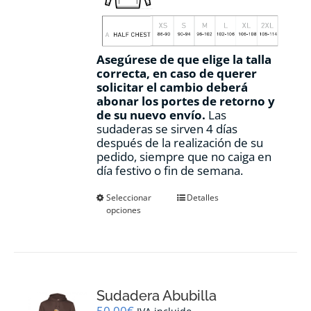
Asegúrese de que elige la talla
correcta, en caso de querer
solicitar el cambio deberá
abonar los portes de retorno y
de su nuevo envío.
Las
sudaderas se sirven 4 días
después de la realización de su
pedido, siempre que no caiga en
día festivo o fin de semana.
Este
Seleccionar
Detalles
opciones
producto
tiene
múltiples
variantes.
Las
opciones
Sudadera Abubilla
se
pueden
50,00
€