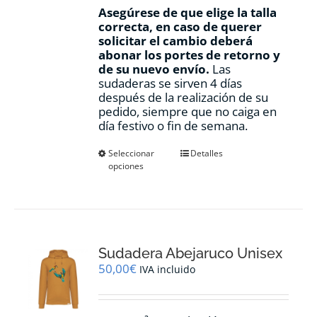
Asegúrese de que elige la talla
correcta, en caso de querer
solicitar el cambio deberá
abonar los portes de retorno y
de su nuevo envío.
Las
sudaderas se sirven 4 días
después de la realización de su
pedido, siempre que no caiga en
día festivo o fin de semana.
Este
Seleccionar
Detalles
opciones
producto
tiene
múltiples
variantes.
Las
opciones
Sudadera Abejaruco Unisex
se
pueden
50,00
€
IVA incluido
elegir
en
la