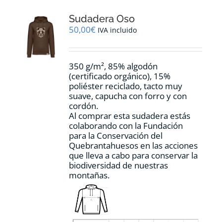
opciones
Sudadera Oso
se
pueden
50,00
€
IVA incluido
elegir
en
la
350 g/m², 85% algodón
página
(certificado orgánico), 15%
de
poliéster reciclado, tacto muy
producto
suave, capucha con forro y con
cordón.
Al comprar esta sudadera estás
colaborando con la Fundación
para la Conservación del
Quebrantahuesos en las acciones
que lleva a cabo para conservar la
biodiversidad de nuestras
montañas.