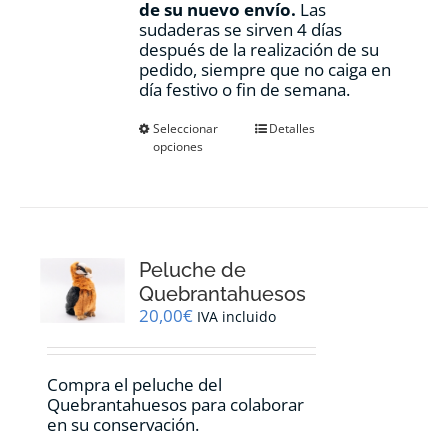
de su nuevo envío.
Las
sudaderas se sirven 4 días
después de la realización de su
pedido, siempre que no caiga en
día festivo o fin de semana.
Este
Seleccionar
Detalles
opciones
producto
tiene
múltiples
variantes.
Las
opciones
Peluche de
se
pueden
Quebrantahuesos
elegir
20,00
€
IVA incluido
en
la
página
Compra el peluche del
de
Quebrantahuesos para colaborar
producto
en su conservación.