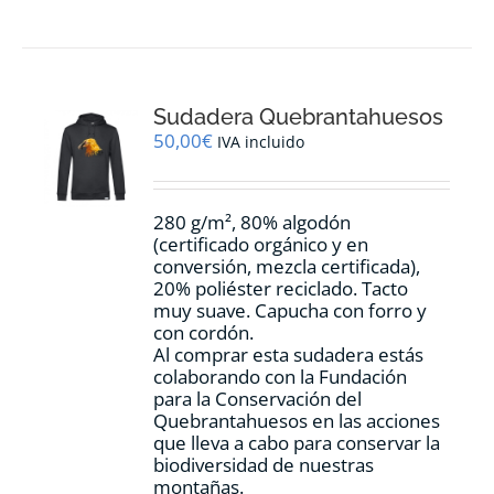
tiene
múltiples
variantes.
Las
opciones
Sudadera Quebrantahuesos
se
pueden
50,00
€
IVA incluido
elegir
en
la
280 g/m², 80% algodón
página
(certificado orgánico y en
de
conversión, mezcla certificada),
producto
20% poliéster reciclado. Tacto
muy suave. Capucha con forro y
con cordón.
Al comprar esta sudadera estás
colaborando con la Fundación
para la Conservación del
Quebrantahuesos en las acciones
que lleva a cabo para conservar la
biodiversidad de nuestras
montañas.