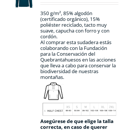
en
la
350 g/m², 85% algodón
página
(certificado orgánico), 15%
de
poliéster reciclado, tacto muy
producto
suave, capucha con forro y con
cordón.
Al comprar esta sudadera estás
colaborando con la Fundación
para la Conservación del
Quebrantahuesos en las acciones
que lleva a cabo para conservar la
biodiversidad de nuestras
montañas.
Asegúrese de que elige la talla
correcta, en caso de querer