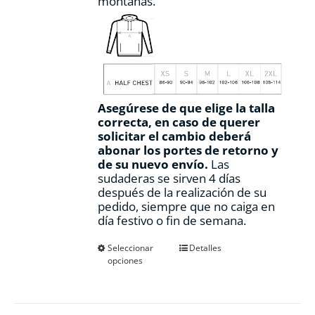
montañas.
Asegúrese de que elige la talla
correcta, en caso de querer
solicitar el cambio deberá
abonar los portes de retorno y
de su nuevo envío.
Las
sudaderas se sirven 4 días
después de la realización de su
pedido, siempre que no caiga en
día festivo o fin de semana.
Este
Seleccionar
Detalles
opciones
producto
tiene
múltiples
variantes.