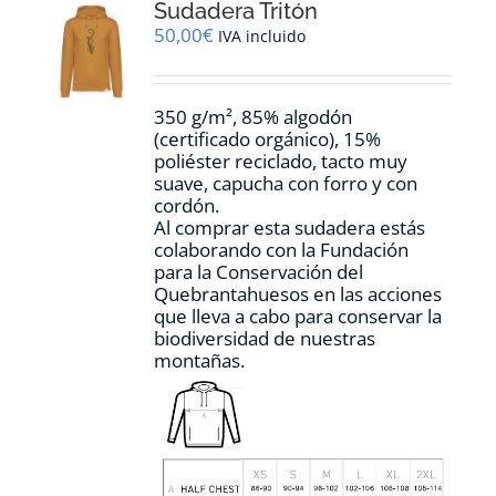
Sudadera Tritón
se
pueden
50,00
€
IVA incluido
elegir
en
la
350 g/m², 85% algodón
página
(certificado orgánico), 15%
de
poliéster reciclado, tacto muy
producto
suave, capucha con forro y con
cordón.
Al comprar esta sudadera estás
colaborando con la Fundación
para la Conservación del
Quebrantahuesos en las acciones
que lleva a cabo para conservar la
biodiversidad de nuestras
montañas.