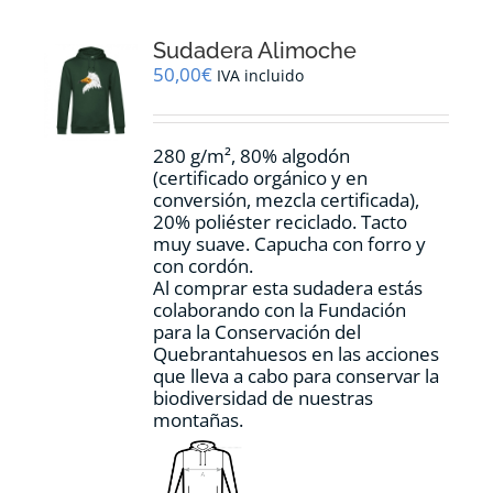
Las
opciones
Sudadera Alimoche
se
pueden
50,00
€
IVA incluido
elegir
en
la
280 g/m², 80% algodón
página
(certificado orgánico y en
de
conversión, mezcla certificada),
producto
20% poliéster reciclado. Tacto
muy suave. Capucha con forro y
con cordón.
Al comprar esta sudadera estás
colaborando con la Fundación
para la Conservación del
Quebrantahuesos en las acciones
que lleva a cabo para conservar la
biodiversidad de nuestras
montañas.