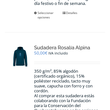
día festivo o fin de semana.
Este
Seleccionar
Detalles
opciones
producto
tiene
múltiples
variantes.
Las
opciones
Sudadera Rosalía Alpina
se
pueden
50,00
€
IVA incluido
elegir
en
la
350 g/m², 85% algodón
página
(certificado orgánico), 15%
de
poliéster reciclado, tacto muy
producto
suave, capucha con forro y con
cordón.
Al comprar esta sudadera estás
colaborando con la Fundación
para la Conservación del