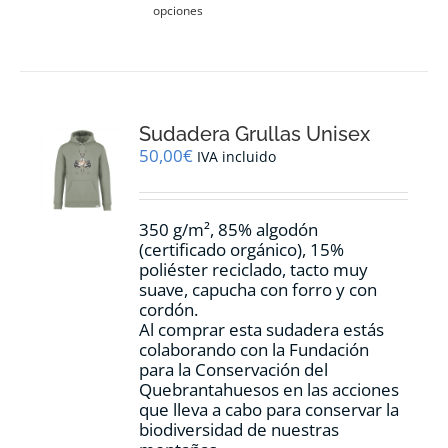
opciones
producto
tiene
múltiples
variantes.
Las
opciones
Sudadera Grullas Unisex
se
pueden
50,00
€
IVA incluido
elegir
en
la
350 g/m², 85% algodón
página
(certificado orgánico), 15%
de
poliéster reciclado, tacto muy
producto
suave, capucha con forro y con
cordón.
Al comprar esta sudadera estás
colaborando con la Fundación
para la Conservación del
Quebrantahuesos en las acciones
que lleva a cabo para conservar la
biodiversidad de nuestras