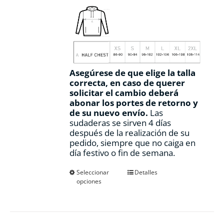
Asegúrese de que elige la talla
correcta, en caso de querer
solicitar el cambio deberá
abonar los portes de retorno y
de su nuevo envío.
Las
sudaderas se sirven 4 días
después de la realización de su
pedido, siempre que no caiga en
día festivo o fin de semana.
Este
Seleccionar
Detalles
opciones
producto
tiene
múltiples
variantes.
Las