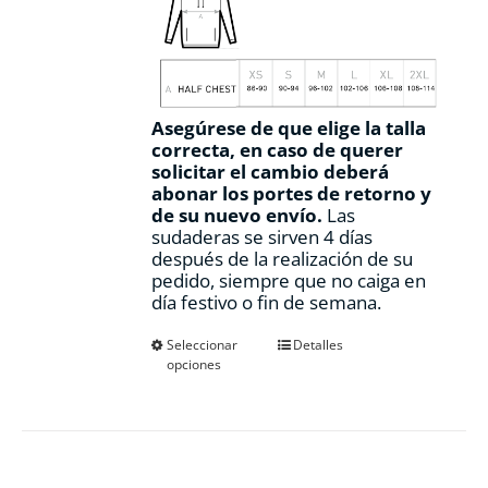
Asegúrese de que elige la talla
correcta, en caso de querer
solicitar el cambio deberá
abonar los portes de retorno y
de su nuevo envío.
Las
sudaderas se sirven 4 días
después de la realización de su
pedido, siempre que no caiga en
día festivo o fin de semana.
Este
Seleccionar
Detalles
opciones
producto
tiene
múltiples
variantes.
Las
opciones