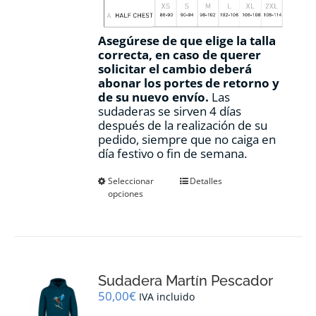
Asegúrese de que elige la talla
correcta, en caso de querer
solicitar el cambio deberá
abonar los portes de retorno y
de su nuevo envío.
Las
sudaderas se sirven 4 días
después de la realización de su
pedido, siempre que no caiga en
día festivo o fin de semana.
Este
Seleccionar
Detalles
opciones
producto
tiene
múltiples
variantes.
Las
opciones
Sudadera Martín Pescador
se
pueden
50,00
€
IVA incluido
elegir