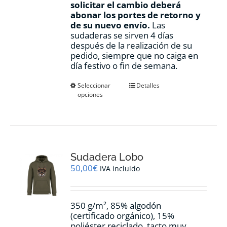
solicitar el cambio deberá
abonar los portes de retorno y
de su nuevo envío.
Las
sudaderas se sirven 4 días
después de la realización de su
pedido, siempre que no caiga en
día festivo o fin de semana.
Este
Seleccionar
Detalles
opciones
producto
tiene
múltiples
variantes.
Las
opciones
Sudadera Lobo
se
pueden
50,00
€
IVA incluido
elegir
en
la
350 g/m², 85% algodón
página
(certificado orgánico), 15%
de
poliéster reciclado, tacto muy