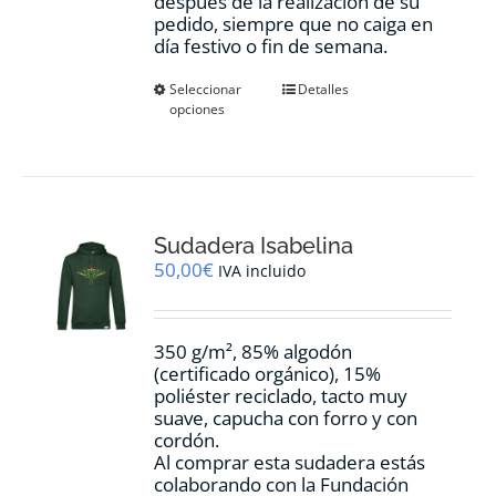
después de la realización de su
pedido, siempre que no caiga en
día festivo o fin de semana.
Este
Seleccionar
Detalles
opciones
producto
tiene
múltiples
variantes.
Las
opciones
Sudadera Isabelina
se
pueden
50,00
€
IVA incluido
elegir
en
la
350 g/m², 85% algodón
página
(certificado orgánico), 15%
de
poliéster reciclado, tacto muy
producto
suave, capucha con forro y con
cordón.
Al comprar esta sudadera estás
colaborando con la Fundación