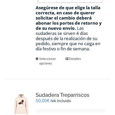
Asegúrese de que elige la talla
correcta, en caso de querer
solicitar el cambio deberá
abonar los portes de retorno y
de su nuevo envío.
Las
sudaderas se sirven 4 días
después de la realización de su
pedido, siempre que no caiga en
día festivo o fin de semana.
Este
Seleccionar
Detalles
opciones
producto
tiene
múltiples
variantes.
Las
opciones
Sudadera Treparriscos
se
pueden
50,00
€
IVA incluido
elegir
en