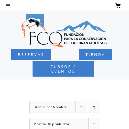
Saltar
al
Toggle
Navigation
contenido
INICIO
QUEBRANTAHUESOS
RESERVAS
TIENDA
FUNDACIÓN
CURSOS /
EVENTOS
PROYECTOS
DEFENSA AMBIENTAL
Ordena por
Nombre
COLABORA
Mostrar
36 productos