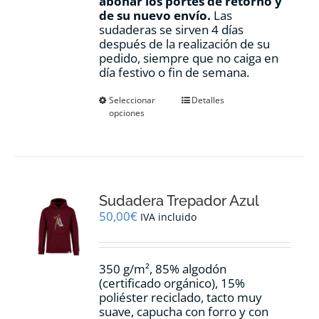
abonar los portes de retorno y
de su nuevo envío.
Las
sudaderas se sirven 4 días
después de la realización de su
pedido, siempre que no caiga en
día festivo o fin de semana.
Este
Seleccionar
Detalles
opciones
producto
tiene
múltiples
variantes.
Las
opciones
Sudadera Trepador Azul
se
pueden
50,00
€
IVA incluido
elegir
en
la
350 g/m², 85% algodón
página
(certificado orgánico), 15%
de
poliéster reciclado, tacto muy
producto
suave, capucha con forro y con