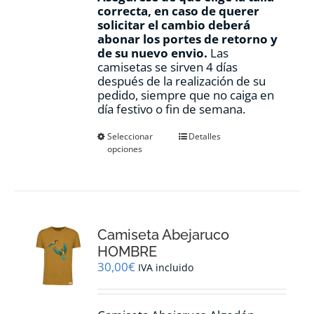
correcta, en caso de querer
solicitar el cambio deberá
abonar los portes de retorno y
de su nuevo envio.
Las
camisetas se sirven 4 días
después de la realización de su
pedido, siempre que no caiga en
día festivo o fin de semana.
Este
Seleccionar
Detalles
opciones
producto
tiene
múltiples
variantes.
Las
opciones
Camiseta Abejaruco
se
pueden
HOMBRE
elegir
30,00
€
IVA incluido
en
la
página