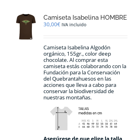
Las
opciones
Camiseta Isabelina HOMBRE
se
pueden
30,00
€
IVA incluido
elegir
en
la
Camiseta Isabelina Algodón
página
orgánico, 155gr., color
deep
de
chocolate.
Al comprar esta
producto
camiseta estás colaborando con la
Fundación para la Conservación
del Quebrantahuesos en las
acciones que lleva a cabo para
conservar la biodiversidad de
nuestras montañas.
Asegúrese de que elige la talla