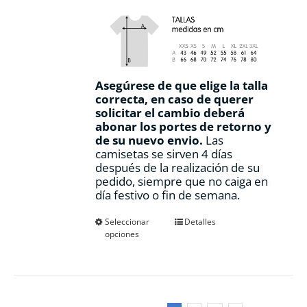
Asegúrese de que elige la talla
correcta, en caso de querer
solicitar el cambio deberá
abonar los portes de retorno y
de su nuevo envio.
Las
camisetas se sirven 4 días
después de la realización de su
pedido, siempre que no caiga en
día festivo o fin de semana.
Este
Seleccionar
Detalles
opciones
producto
tiene
múltiples
variantes.
Las
opciones