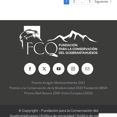
1
2
…
5
Siguiente
se
pueden
elegir
en
la
página
de
producto
Premio Aragón Medioambiente 2021
Premio a la Conservación de la Biodiversidad 2020 Fundación BBVA
Premio Red Natura 2000 Unión Europea (2020)
© Copyright – Fundación para la Conservación del
Quebrantahuesos |
Política de privacidad
|
Política de cookies
|