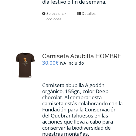
día festivo o fin de semana.
Este
Seleccionar
Detalles
opciones
producto
tiene
múltiples
variantes.
Las
opciones
Camiseta Abubilla HOMBRE
se
pueden
30,00
€
IVA incluido
elegir
en
la
Camiseta abubilla Algodón
página
orgánico, 155gr., color Deep
de
chocolat. Al comprar esta
producto
camiseta estás colaborando con la
Fundación para la Conservación
del Quebrantahuesos en las
acciones que lleva a cabo para
conservar la biodiversidad de
nuestras montañas.