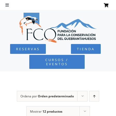
Saltar
al
Toggle
Navigation
contenido
INICIO
QUEBRANTAHUESOS
RESERVAS
TIENDA
FUNDACIÓN
CURSOS /
EVENTOS
PROYECTOS
DEFENSA AMBIENTAL
Ordena por
Orden predeterminado
COLABORA
Mostrar
12 productos