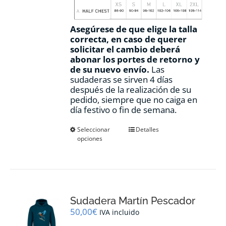
Asegúrese de que elige la talla
correcta, en caso de querer
solicitar el cambio deberá
abonar los portes de retorno y
de su nuevo envío.
Las
sudaderas se sirven 4 días
después de la realización de su
pedido, siempre que no caiga en
día festivo o fin de semana.
Este
Seleccionar
Detalles
opciones
producto
tiene
múltiples
variantes.
Las
opciones
Sudadera Martín Pescador
se
pueden
50,00
€
IVA incluido
elegir