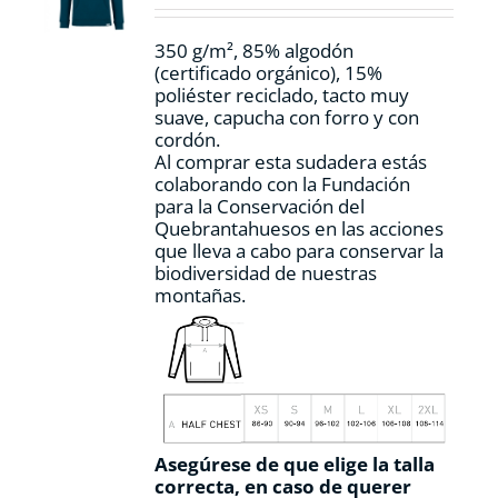
en
la
350 g/m², 85% algodón
página
(certificado orgánico), 15%
de
poliéster reciclado, tacto muy
producto
suave, capucha con forro y con
cordón.
Al comprar esta sudadera estás
colaborando con la Fundación
para la Conservación del
Quebrantahuesos en las acciones
que lleva a cabo para conservar la
biodiversidad de nuestras
montañas.
Asegúrese de que elige la talla
correcta, en caso de querer