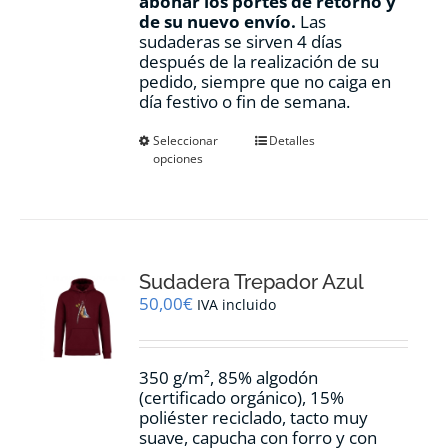
abonar los portes de retorno y
de su nuevo envío.
Las
sudaderas se sirven 4 días
después de la realización de su
pedido, siempre que no caiga en
día festivo o fin de semana.
Este
Seleccionar
Detalles
opciones
producto
tiene
múltiples
variantes.
Las
opciones
Sudadera Trepador Azul
se
pueden
50,00
€
IVA incluido
elegir
en
la
350 g/m², 85% algodón
página
(certificado orgánico), 15%
de
poliéster reciclado, tacto muy
producto
suave, capucha con forro y con