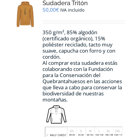
Sudadera Tritón
se
pueden
50,00
€
IVA incluido
elegir
en
la
350 g/m², 85% algodón
página
(certificado orgánico), 15%
de
poliéster reciclado, tacto muy
producto
suave, capucha con forro y con
cordón.
Al comprar esta sudadera estás
colaborando con la Fundación
para la Conservación del
Quebrantahuesos en las acciones
que lleva a cabo para conservar la
biodiversidad de nuestras
montañas.