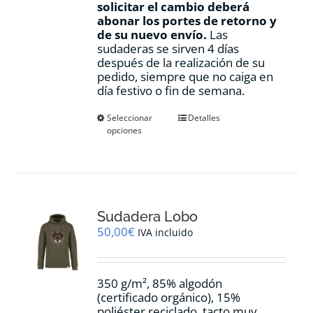
solicitar el cambio deberá
abonar los portes de retorno y
de su nuevo envío.
Las
sudaderas se sirven 4 días
después de la realización de su
pedido, siempre que no caiga en
día festivo o fin de semana.
Este
Seleccionar
Detalles
opciones
producto
tiene
múltiples
variantes.
Las
opciones
Sudadera Lobo
se
pueden
50,00
€
IVA incluido
elegir
en
la
350 g/m², 85% algodón
página
(certificado orgánico), 15%
de
poliéster reciclado, tacto muy