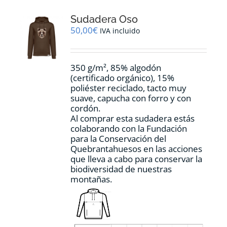
opciones
Sudadera Oso
se
pueden
50,00
€
IVA incluido
elegir
en
la
350 g/m², 85% algodón
página
(certificado orgánico), 15%
de
poliéster reciclado, tacto muy
producto
suave, capucha con forro y con
cordón.
Al comprar esta sudadera estás
colaborando con la Fundación
para la Conservación del
Quebrantahuesos en las acciones
que lleva a cabo para conservar la
biodiversidad de nuestras
montañas.