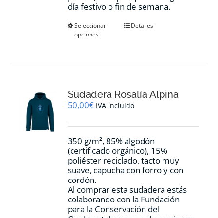
día festivo o fin de semana.
Este
Seleccionar
Detalles
opciones
producto
tiene
múltiples
variantes.
Las
opciones
Sudadera Rosalía Alpina
se
pueden
50,00
€
IVA incluido
elegir
en
la
350 g/m², 85% algodón
página
(certificado orgánico), 15%
de
poliéster reciclado, tacto muy
producto
suave, capucha con forro y con
cordón.
Al comprar esta sudadera estás
colaborando con la Fundación
para la Conservación del