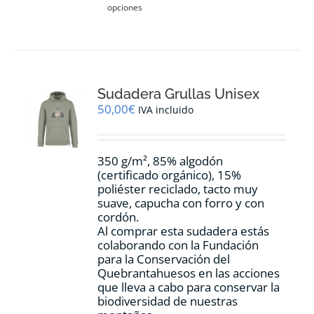
opciones
producto
tiene
múltiples
variantes.
Las
opciones
Sudadera Grullas Unisex
se
pueden
50,00
€
IVA incluido
elegir
en
la
350 g/m², 85% algodón
página
(certificado orgánico), 15%
de
poliéster reciclado, tacto muy
producto
suave, capucha con forro y con
cordón.
Al comprar esta sudadera estás
colaborando con la Fundación
para la Conservación del
Quebrantahuesos en las acciones
que lleva a cabo para conservar la
biodiversidad de nuestras