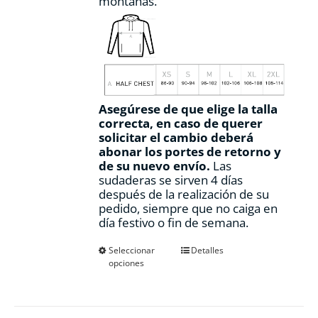
montañas.
Asegúrese de que elige la talla
correcta, en caso de querer
solicitar el cambio deberá
abonar los portes de retorno y
de su nuevo envío.
Las
sudaderas se sirven 4 días
después de la realización de su
pedido, siempre que no caiga en
día festivo o fin de semana.
Este
Seleccionar
Detalles
opciones
producto
tiene
múltiples
variantes.