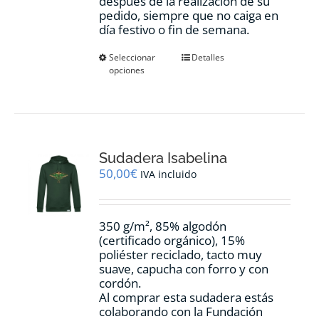
después de la realización de su
pedido, siempre que no caiga en
día festivo o fin de semana.
Este
Seleccionar
Detalles
opciones
producto
tiene
múltiples
variantes.
Las
opciones
Sudadera Isabelina
se
pueden
50,00
€
IVA incluido
elegir
en
la
350 g/m², 85% algodón
página
(certificado orgánico), 15%
de
poliéster reciclado, tacto muy
producto
suave, capucha con forro y con
cordón.
Al comprar esta sudadera estás
colaborando con la Fundación