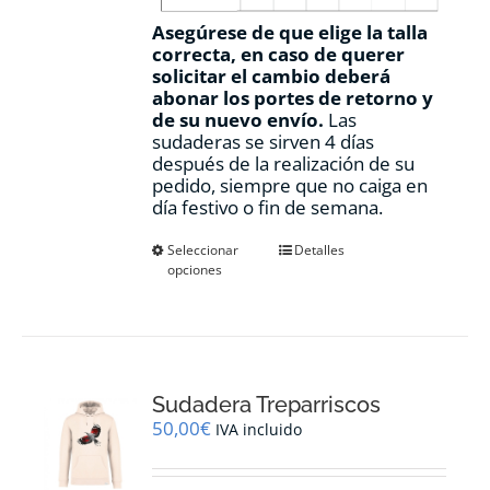
Asegúrese de que elige la talla
correcta, en caso de querer
solicitar el cambio deberá
abonar los portes de retorno y
de su nuevo envío.
Las
sudaderas se sirven 4 días
después de la realización de su
pedido, siempre que no caiga en
día festivo o fin de semana.
Este
Seleccionar
Detalles
opciones
producto
tiene
múltiples
variantes.
Las
opciones
Sudadera Treparriscos
se
pueden
50,00
€
IVA incluido
elegir
en