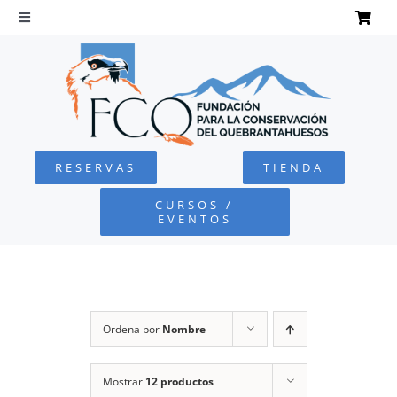
Saltar
al
Toggle
Navigation
contenido
INICIO
QUEBRANTAHUESOS
RESERVAS
TIENDA
FUNDACIÓN
CURSOS /
EVENTOS
PROYECTOS
DEFENSA AMBIENTAL
Ordena por
Nombre
COLABORA
Mostrar
12 productos