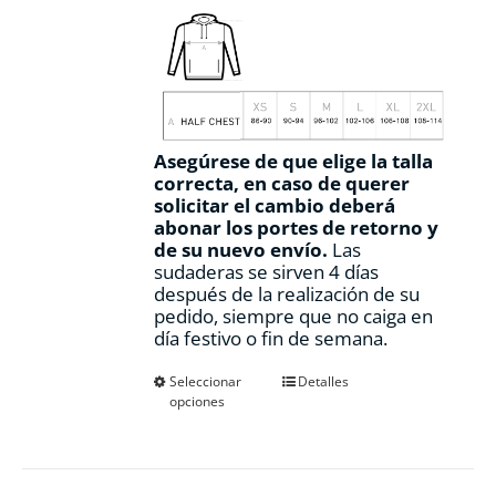
Asegúrese de que elige la talla
correcta, en caso de querer
solicitar el cambio deberá
abonar los portes de retorno y
de su nuevo envío.
Las
sudaderas se sirven 4 días
después de la realización de su
pedido, siempre que no caiga en
día festivo o fin de semana.
Este
Seleccionar
Detalles
opciones
producto
tiene
múltiples
variantes.
Las