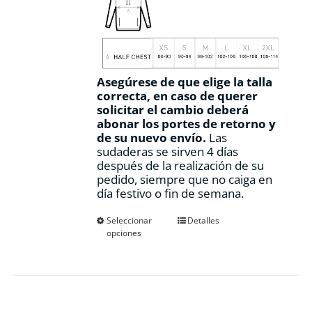
Asegúrese de que elige la talla
correcta, en caso de querer
solicitar el cambio deberá
abonar los portes de retorno y
de su nuevo envío.
Las
sudaderas se sirven 4 días
después de la realización de su
pedido, siempre que no caiga en
día festivo o fin de semana.
Este
Seleccionar
Detalles
opciones
producto
tiene
múltiples
variantes.
Las
opciones