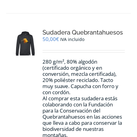
tiene
múltiples
variantes.
Las
opciones
Sudadera Quebrantahuesos
se
pueden
50,00
€
IVA incluido
elegir
en
la
280 g/m², 80% algodón
página
(certificado orgánico y en
de
conversión, mezcla certificada),
producto
20% poliéster reciclado. Tacto
muy suave. Capucha con forro y
con cordón.
Al comprar esta sudadera estás
colaborando con la Fundación
para la Conservación del
Quebrantahuesos en las acciones
que lleva a cabo para conservar la
biodiversidad de nuestras
montañas.