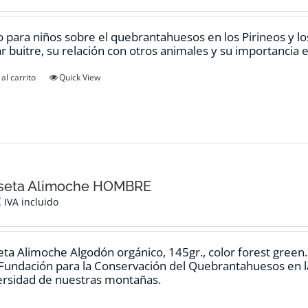
elegir
en
 para niños sobre el quebrantahuesos en los Pirineos y los
la
ar buitre, su relación con otros animales y su importancia e
página
de
al carrito
Quick View
producto
seta Alimoche HOMBRE
€
IVA incluido
ta Alimoche Algodón orgánico, 145gr., color forest green
 Fundación para la Conservación del Quebrantahuesos en la
ersidad de nuestras montañas.