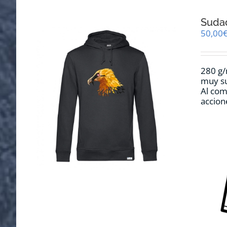
Suda
50,00
280 g/
muy su
Al com
accion