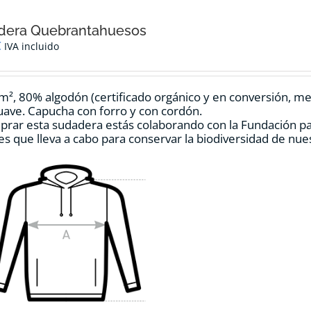
variantes.
Las
opciones
dera Quebrantahuesos
se
€
IVA incluido
pueden
elegir
en
m², 80% algodón (certificado orgánico y en conversión, mezc
la
ave. Capucha con forro y con cordón.
página
prar esta sudadera estás colaborando con la Fundación p
de
es que lleva a cabo para conservar la biodiversidad de nu
producto