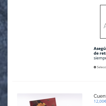
Asegúr
de ret
siempr
Selecc
Cuent
12,00