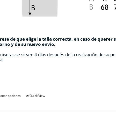
ese de que elige la talla correcta, en caso de querer 
orno y de su nuevo envio.
misetas se sirven 4 días después de la realización de su pe
a.
Este
ionar opciones
Quick View
producto
tiene
múltiples