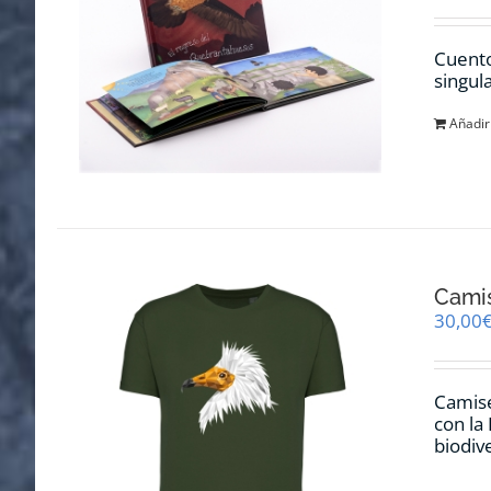
Cuento
singul
Añadir 
Cami
30,00
Camise
con la
biodiv