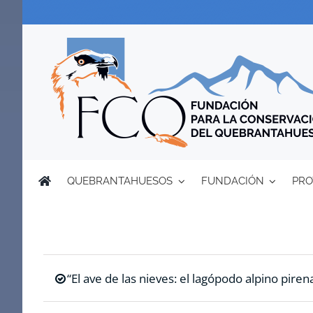
Saltar
al
contenido
QUEBRANTAHUESOS
FUNDACIÓN
PRO
“El ave de las nieves: el lagópodo alpino pirena