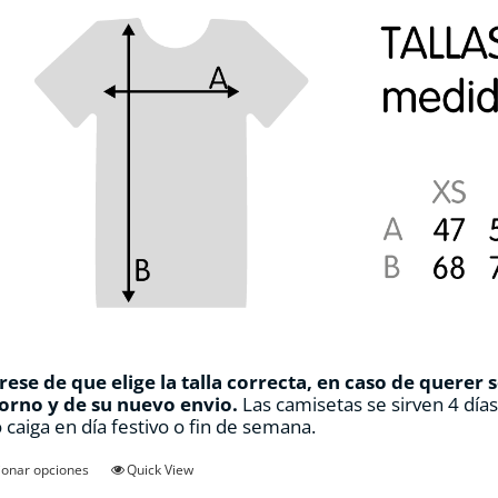
ese de que elige la talla correcta, en caso de querer 
orno y de su nuevo envio.
Las camisetas se sirven 4 día
 caiga en día festivo o fin de semana.
Este
ionar opciones
Quick View
producto