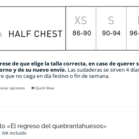
ese de que elige la talla correcta, en caso de querer 
orno y de su nuevo envío.
Las sudaderas se sirven 4 días
e que no caiga en día festivo o fin de semana.
Este
ionar opciones
Quick View
producto
tiene
múltiples
variantes.
Las
opciones
o «El regreso del quebrantahuesos»
se
€
IVA incluido
pueden