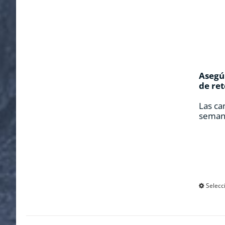
Asegúr
de ret
Las ca
seman
Selecc