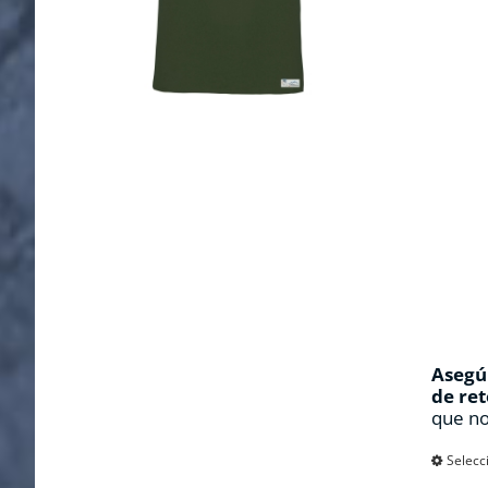
Asegúr
de ret
que no
Selecc