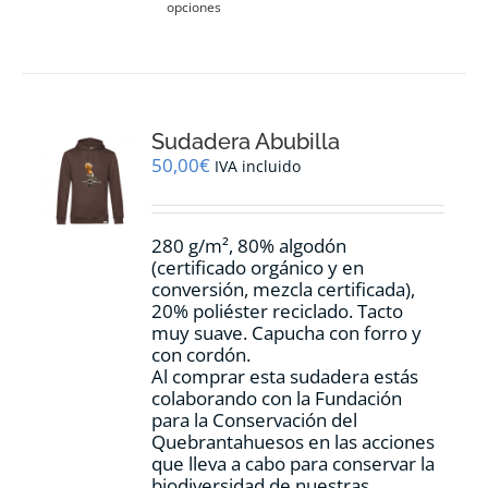
opciones
producto
tiene
múltiples
variantes.
Las
opciones
Sudadera Abubilla
se
pueden
50,00
€
IVA incluido
elegir
en
la
280 g/m², 80% algodón
página
(certificado orgánico y en
de
conversión, mezcla certificada),
producto
20% poliéster reciclado. Tacto
muy suave. Capucha con forro y
con cordón.
Al comprar esta sudadera estás
colaborando con la Fundación
para la Conservación del
Quebrantahuesos en las acciones
que lleva a cabo para conservar la
biodiversidad de nuestras