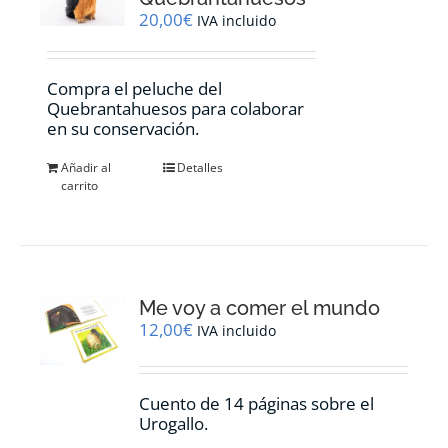
elegir
20,00
€
IVA incluido
en
la
página
Compra el peluche del
de
Quebrantahuesos para colaborar
producto
en su conservación.
Añadir al
Detalles
carrito
Me voy a comer el mundo
12,00
€
IVA incluido
Cuento de 14 páginas sobre el
Urogallo.