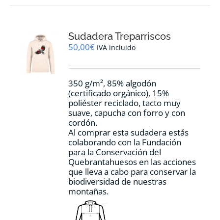
variantes.
Las
opciones
Sudadera Treparriscos
se
pueden
50,00
€
IVA incluido
elegir
en
la
350 g/m², 85% algodón
página
(certificado orgánico), 15%
de
poliéster reciclado, tacto muy
producto
suave, capucha con forro y con
cordón.
Al comprar esta sudadera estás
colaborando con la Fundación
para la Conservación del
Quebrantahuesos en las acciones
que lleva a cabo para conservar la
biodiversidad de nuestras
montañas.