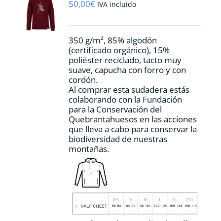
pueden
50,00
€
IVA incluido
elegir
en
la
350 g/m², 85% algodón
página
(certificado orgánico), 15%
de
poliéster reciclado, tacto muy
producto
suave, capucha con forro y con
cordón.
Al comprar esta sudadera estás
colaborando con la Fundación
para la Conservación del
Quebrantahuesos en las acciones
que lleva a cabo para conservar la
biodiversidad de nuestras
montañas.