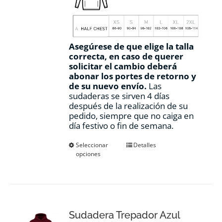
Asegúrese de que elige la talla
correcta, en caso de querer
solicitar el cambio deberá
abonar los portes de retorno y
de su nuevo envío.
Las
sudaderas se sirven 4 días
después de la realización de su
pedido, siempre que no caiga en
día festivo o fin de semana.
Este
Seleccionar
Detalles
opciones
producto
tiene
múltiples
variantes.
Las
opciones
Sudadera Trepador Azul
se