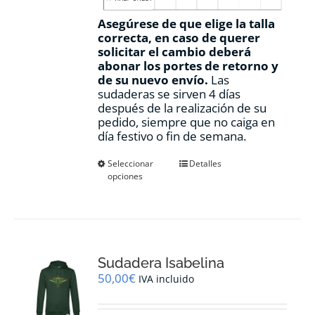
Asegúrese de que elige la talla
correcta, en caso de querer
solicitar el cambio deberá
abonar los portes de retorno y
de su nuevo envío.
Las
sudaderas se sirven 4 días
después de la realización de su
pedido, siempre que no caiga en
día festivo o fin de semana.
Este
Seleccionar
Detalles
opciones
producto
tiene
múltiples
variantes.
Las
opciones
Sudadera Isabelina
se
pueden
50,00
€
IVA incluido
elegir
en