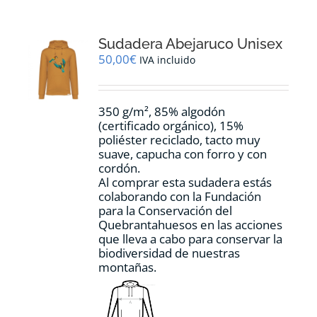
variantes.
Las
opciones
Sudadera Abejaruco Unisex
se
pueden
50,00
€
IVA incluido
elegir
en
la
350 g/m², 85% algodón
página
(certificado orgánico), 15%
de
poliéster reciclado, tacto muy
producto
suave, capucha con forro y con
cordón.
Al comprar esta sudadera estás
colaborando con la Fundación
para la Conservación del
Quebrantahuesos en las acciones
que lleva a cabo para conservar la
biodiversidad de nuestras
montañas.