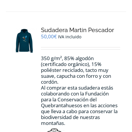
tiene
múltiples
variantes.
Las
opciones
Sudadera Martín Pescador
se
pueden
50,00
€
IVA incluido
elegir
en
la
350 g/m², 85% algodón
página
(certificado orgánico), 15%
de
poliéster reciclado, tacto muy
producto
suave, capucha con forro y con
cordón.
Al comprar esta sudadera estás
colaborando con la Fundación
para la Conservación del
Quebrantahuesos en las acciones
que lleva a cabo para conservar la
biodiversidad de nuestras
montañas.