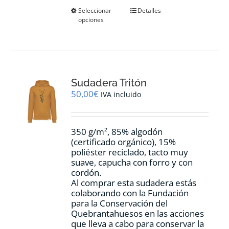
Este
Seleccionar
Detalles
opciones
producto
tiene
múltiples
variantes.
Las
opciones
Sudadera Tritón
se
pueden
50,00
€
IVA incluido
elegir
en
la
350 g/m², 85% algodón
página
(certificado orgánico), 15%
de
poliéster reciclado, tacto muy
producto
suave, capucha con forro y con
cordón.
Al comprar esta sudadera estás
colaborando con la Fundación
para la Conservación del
Quebrantahuesos en las acciones
que lleva a cabo para conservar la