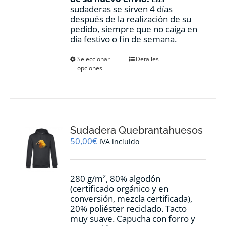
sudaderas se sirven 4 días
después de la realización de su
pedido, siempre que no caiga en
día festivo o fin de semana.
Este
Seleccionar
Detalles
opciones
producto
tiene
múltiples
variantes.
Las
opciones
Sudadera Quebrantahuesos
se
pueden
50,00
€
IVA incluido
elegir
en
la
280 g/m², 80% algodón
página
(certificado orgánico y en
de
conversión, mezcla certificada),
producto
20% poliéster reciclado. Tacto
muy suave. Capucha con forro y