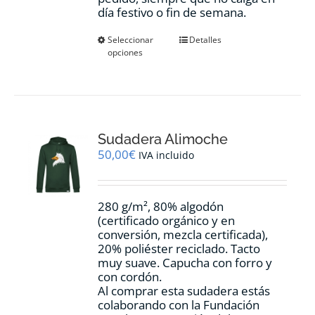
día festivo o fin de semana.
Este
Seleccionar
Detalles
opciones
producto
tiene
múltiples
variantes.
Las
opciones
Sudadera Alimoche
se
pueden
50,00
€
IVA incluido
elegir
en
la
280 g/m², 80% algodón
página
(certificado orgánico y en
de
conversión, mezcla certificada),
producto
20% poliéster reciclado. Tacto
muy suave. Capucha con forro y
con cordón.
Al comprar esta sudadera estás
colaborando con la Fundación