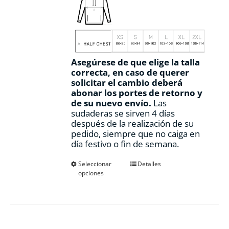
Asegúrese de que elige la talla
correcta, en caso de querer
solicitar el cambio deberá
abonar los portes de retorno y
de su nuevo envío.
Las
sudaderas se sirven 4 días
después de la realización de su
pedido, siempre que no caiga en
día festivo o fin de semana.
Este
Seleccionar
Detalles
opciones
producto
tiene
múltiples
variantes.
Las
opciones