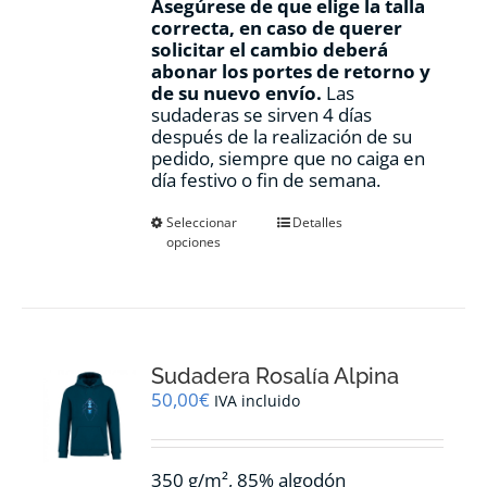
Asegúrese de que elige la talla
correcta, en caso de querer
solicitar el cambio deberá
abonar los portes de retorno y
de su nuevo envío.
Las
sudaderas se sirven 4 días
después de la realización de su
pedido, siempre que no caiga en
día festivo o fin de semana.
Este
Seleccionar
Detalles
opciones
producto
tiene
múltiples
variantes.
Las
opciones
Sudadera Rosalía Alpina
se
pueden
50,00
€
IVA incluido
elegir
en
la
350 g/m², 85% algodón
página