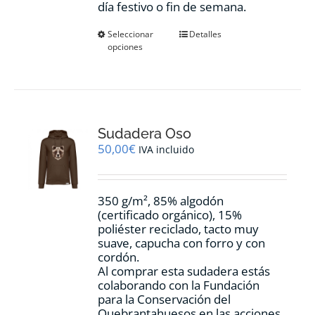
día festivo o fin de semana.
Este
Seleccionar
Detalles
opciones
producto
tiene
múltiples
variantes.
Las
opciones
Sudadera Oso
se
pueden
50,00
€
IVA incluido
elegir
en
la
350 g/m², 85% algodón
página
(certificado orgánico), 15%
de
poliéster reciclado, tacto muy
producto
suave, capucha con forro y con
cordón.
Al comprar esta sudadera estás
colaborando con la Fundación
para la Conservación del
Quebrantahuesos en las acciones