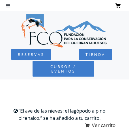
Saltar
al
Toggle
Navigation
contenido
INICIO
QUEBRANTAHUESOS
RESERVAS
TIENDA
FUNDACIÓN
CURSOS /
EVENTOS
PROYECTOS
DEFENSA AMBIENTAL
“El ave de las nieves: el lagópodo alpino
COLABORA
pirenaico.” se ha añadido a tu carrito.
Ver carrito