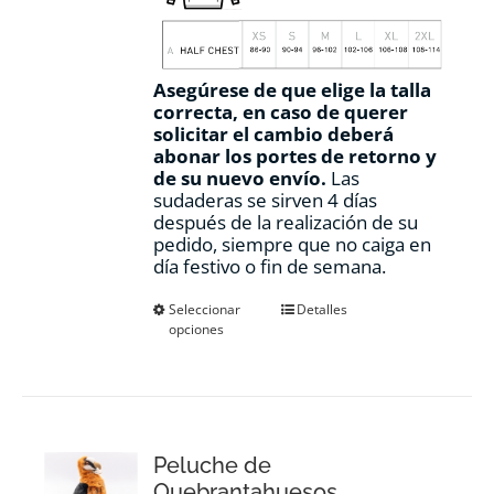
Asegúrese de que elige la talla
correcta, en caso de querer
solicitar el cambio deberá
abonar los portes de retorno y
de su nuevo envío.
Las
sudaderas se sirven 4 días
después de la realización de su
pedido, siempre que no caiga en
día festivo o fin de semana.
Este
Seleccionar
Detalles
opciones
producto
tiene
múltiples
variantes.
Las
opciones
Peluche de
se
pueden
Quebrantahuesos