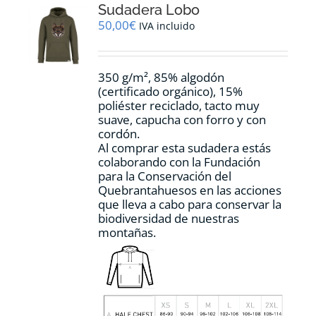
Sudadera Lobo
se
pueden
50,00
€
IVA incluido
elegir
en
la
350 g/m², 85% algodón
página
(certificado orgánico), 15%
de
poliéster reciclado, tacto muy
producto
suave, capucha con forro y con
cordón.
Al comprar esta sudadera estás
colaborando con la Fundación
para la Conservación del
Quebrantahuesos en las acciones
que lleva a cabo para conservar la
biodiversidad de nuestras
montañas.