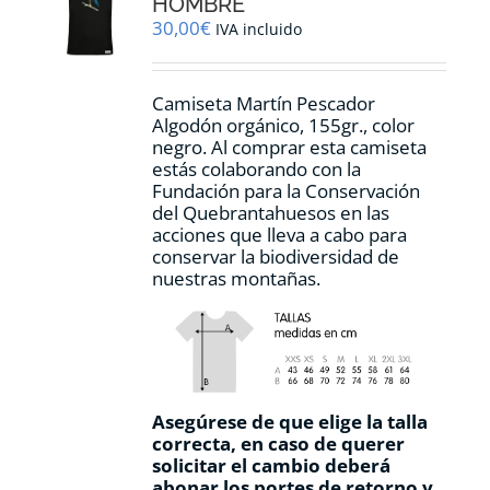
HOMBRE
elegir
30,00
€
IVA incluido
en
la
página
Camiseta Martín Pescador
de
Algodón orgánico, 155gr., color
producto
negro. Al comprar esta camiseta
estás colaborando con la
Fundación para la Conservación
del Quebrantahuesos en las
acciones que lleva a cabo para
conservar la biodiversidad de
nuestras montañas.
Asegúrese de que elige la talla
correcta, en caso de querer
solicitar el cambio deberá
abonar los portes de retorno y