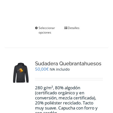
Este
Seleccionar
Detalles
opciones
producto
tiene
múltiples
variantes.
Las
opciones
Sudadera Quebrantahuesos
se
pueden
50,00
€
IVA incluido
elegir
en
la
280 g/m², 80% algodón
página
(certificado orgánico y en
de
conversión, mezcla certificada),
producto
20% poliéster reciclado. Tacto
muy suave. Capucha con forro y
con cordón.