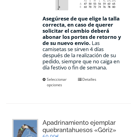
Asegúrese de que elige la talla
correcta, en caso de querer
solicitar el cambio deberá
abonar los portes de retorno y
de su nuevo envio.
Las
camisetas se sirven 4 días
después de la realización de su
pedido, siempre que no caiga en
día festivo o fin de semana.
Este
Seleccionar
Detalles
opciones
producto
tiene
múltiples
variantes.
Las
opciones
Apadrinamiento ejemplar
se
pueden
quebrantahuesos «Góriz»
elegir
60,00
€