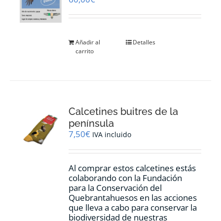
en
la
página
de
Añadir al
Detalles
producto
carrito
Calcetines buitres de la
península
7,50
€
IVA incluido
Al comprar estos calcetines estás
colaborando con la Fundación
para la Conservación del
Quebrantahuesos en las acciones
que lleva a cabo para conservar la
biodiversidad de nuestras