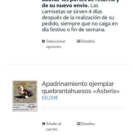
de su nuevo envio.
Las
camisetas se sirven 4 días
después de la realización de su
pedido, siempre que no caiga en
día festivo o fin de semana.
Este
Seleccionar
Detalles
opciones
producto
tiene
múltiples
variantes.
Las
opciones
Apadrinamiento ejemplar
se
pueden
quebrantahuesos «Asterix»
elegir
60,00
€
en
la
página
de
Añadir al
Detalles
producto
carrito