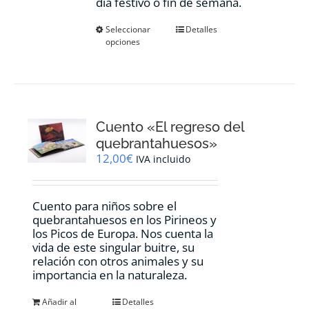
día festivo o fin de semana.
Este
Seleccionar
Detalles
opciones
producto
tiene
múltiples
variantes.
Las
opciones
Cuento «El regreso del
se
pueden
quebrantahuesos»
elegir
12,00
€
IVA incluido
en
la
página
Cuento para niños sobre el
de
quebrantahuesos en los Pirineos y
producto
los Picos de Europa. Nos cuenta la
vida de este singular buitre, su
relación con otros animales y su
importancia en la naturaleza.
Añadir al
Detalles