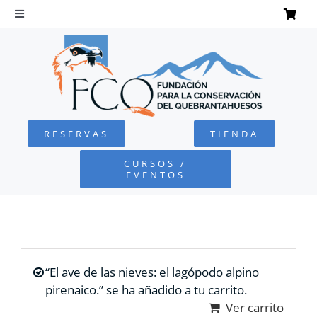
Saltar
al
Toggle
Navigation
contenido
INICIO
QUEBRANTAHUESOS
RESERVAS
TIENDA
FUNDACIÓN
CURSOS /
EVENTOS
PROYECTOS
DEFENSA AMBIENTAL
“El ave de las nieves: el lagópodo alpino
COLABORA
pirenaico.” se ha añadido a tu carrito.
Ver carrito