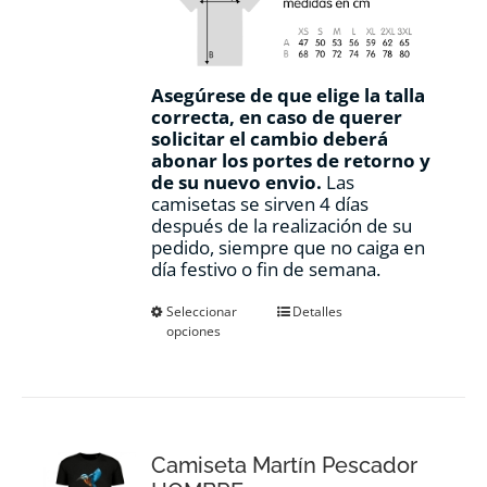
Asegúrese de que elige la talla
correcta, en caso de querer
solicitar el cambio deberá
abonar los portes de retorno y
de su nuevo envio.
Las
camisetas se sirven 4 días
después de la realización de su
pedido, siempre que no caiga en
día festivo o fin de semana.
Este
Seleccionar
Detalles
opciones
producto
tiene
múltiples
variantes.
Las
opciones
Camiseta Martín Pescador
se
pueden