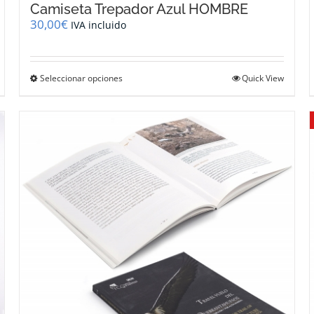
Camiseta Trepador Azul HOMBRE
30,00
€
IVA incluido
Este
Seleccionar opciones
Quick View
producto
tiene
múltiples
variantes.
Las
opciones
se
pueden
elegir
en
la
página
de
producto