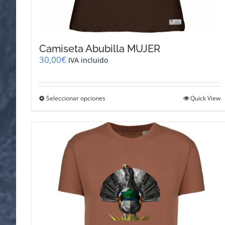
Camiseta Abubilla MUJER
30,00
€
IVA incluido
Este
Seleccionar opciones
Quick View
producto
tiene
múltiples
variantes.
Las
opciones
se
pueden
elegir
en
la
página