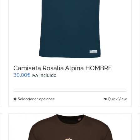
de
producto
Camiseta Rosalia Alpina HOMBRE
30,00
€
IVA incluido
Este
Seleccionar opciones
Quick View
producto
tiene
múltiples
variantes.
Las
opciones