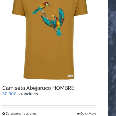
se
pueden
elegir
en
la
página
de
producto
Camiseta Abejaruco HOMBRE
30,00
€
IVA incluido
Este
Seleccionar opciones
Quick View