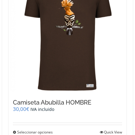
se
pueden
elegir
en
la
página
de
producto
Camiseta Abubilla HOMBRE
30,00
€
IVA incluido
Este
Seleccionar opciones
Quick View