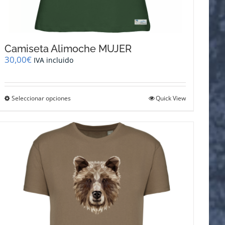
Camiseta Alimoche MUJER
30,00
€
IVA incluido
Este
Seleccionar opciones
Quick View
producto
tiene
múltiples
variantes.
Las
opciones
se
pueden
elegir
en
la
página