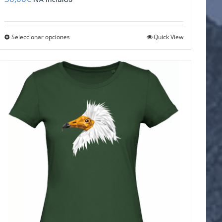
Este
Seleccionar opciones
Quick View
producto
tiene
múltiples
variantes.
Las
opciones
se
pueden
elegir
en
la
página
de
producto