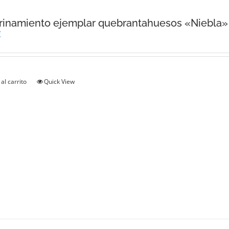
inamiento ejemplar quebrantahuesos «Niebla»
€
al carrito
Quick View