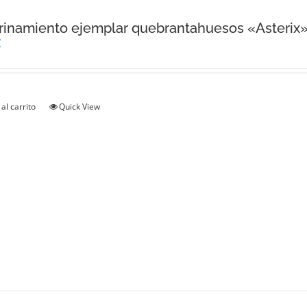
inamiento ejemplar quebrantahuesos «Asterix
€
al carrito
Quick View