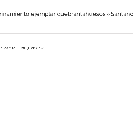
rinamiento ejemplar quebrantahuesos «Santan
€
al carrito
Quick View