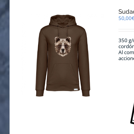
Suda
50,00
350 g/
cordón
Al com
accion