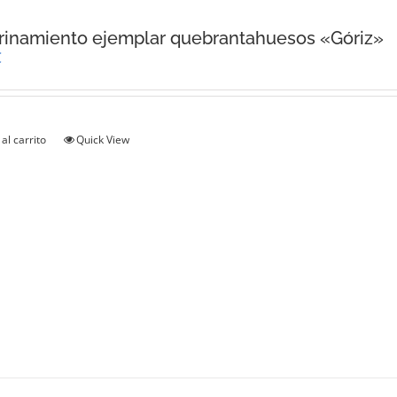
inamiento ejemplar quebrantahuesos «Góriz»
€
al carrito
Quick View