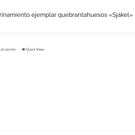
inamiento ejemplar quebrantahuesos «Sjakel»
€
al carrito
Quick View