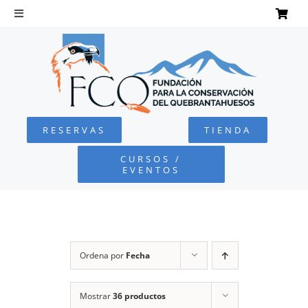
Saltar
al
Toggle
Navigation
contenido
INICIO
QUEBRANTAHUESOS
RESERVAS
TIENDA
FUNDACIÓN
CURSOS /
EVENTOS
PROYECTOS
DEFENSA AMBIENTAL
Ordena por
Fecha
COLABORA
Mostrar
36 productos