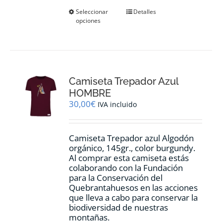
Este
Seleccionar
Detalles
opciones
producto
tiene
múltiples
variantes.
Las
opciones
Camiseta Trepador Azul
se
pueden
HOMBRE
elegir
30,00
€
IVA incluido
en
la
página
Camiseta Trepador azul Algodón
de
orgánico, 145gr., color burgundy.
producto
Al comprar esta camiseta estás
colaborando con la Fundación
para la Conservación del
Quebrantahuesos en las acciones
que lleva a cabo para conservar la
biodiversidad de nuestras
montañas.