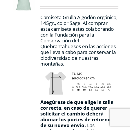
elegir
en
la
Camiseta Grulla Algodón orgánico,
página
145gr., color Sage. Al comprar
de
esta camiseta estás colaborando
producto
con la Fundación para la
Conservación del
Quebrantahuesos en las acciones
que lleva a cabo para conservar la
biodiversidad de nuestras
montañas.
Asegúrese de que elige la talla
correcta, en caso de querer
solicitar el cambio deberá
abonar los portes de retorno y
de su nuevo envio.
Las