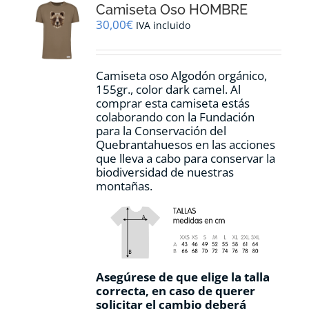
Camiseta Oso HOMBRE
se
pueden
30,00
€
IVA incluido
elegir
en
la
Camiseta oso Algodón orgánico,
página
155gr., color dark camel. Al
de
comprar esta camiseta estás
producto
colaborando con la Fundación
para la Conservación del
Quebrantahuesos en las acciones
que lleva a cabo para conservar la
biodiversidad de nuestras
montañas.
Asegúrese de que elige la talla
correcta, en caso de querer
solicitar el cambio deberá