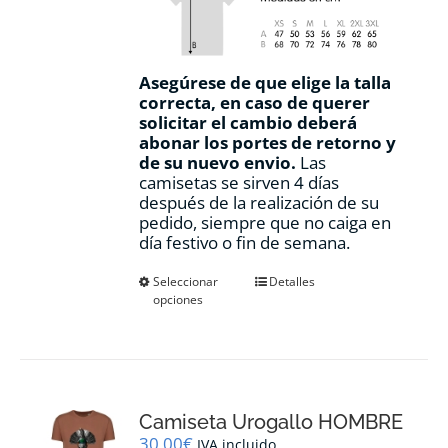
Asegúrese de que elige la talla
correcta, en caso de querer
solicitar el cambio deberá
abonar los portes de retorno y
de su nuevo envio.
Las
camisetas se sirven 4 días
después de la realización de su
pedido, siempre que no caiga en
día festivo o fin de semana.
Este
Seleccionar
Detalles
opciones
producto
tiene
múltiples
variantes.
Las
opciones
Camiseta Urogallo HOMBRE
se
pueden
30,00
€
IVA incluido