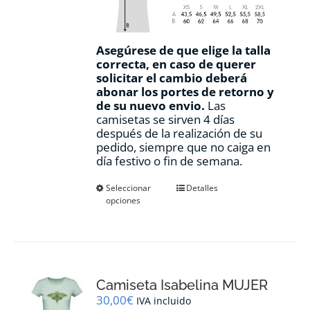
Asegúrese de que elige la talla
correcta, en caso de querer
solicitar el cambio deberá
abonar los portes de retorno y
de su nuevo envio.
Las
camisetas se sirven 4 días
después de la realización de su
pedido, siempre que no caiga en
día festivo o fin de semana.
Este
Seleccionar
Detalles
opciones
producto
tiene
múltiples
variantes.
Las
opciones
Camiseta Isabelina MUJER
se
pueden
30,00
€
IVA incluido