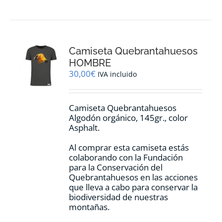
tiene
múltiples
variantes.
Las
opciones
Camiseta Quebrantahuesos
se
pueden
HOMBRE
elegir
30,00
€
IVA incluido
en
la
página
Camiseta Quebrantahuesos
de
Algodón orgánico, 145gr., color
producto
Asphalt.
Al comprar esta camiseta estás
colaborando con la Fundación
para la Conservación del
Quebrantahuesos en las acciones
que lleva a cabo para conservar la
biodiversidad de nuestras
montañas.