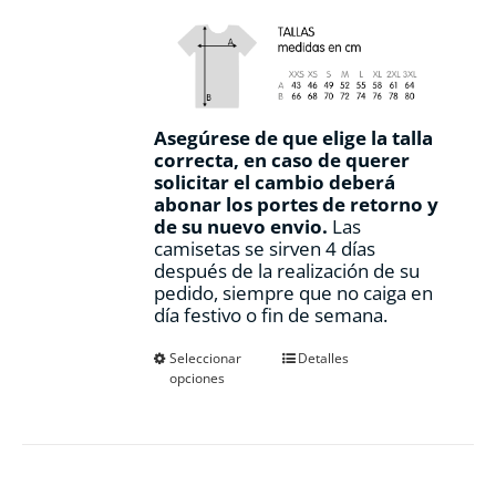
Asegúrese de que elige la talla
correcta, en caso de querer
solicitar el cambio deberá
abonar los portes de retorno y
de su nuevo envio.
Las
camisetas se sirven 4 días
después de la realización de su
pedido, siempre que no caiga en
día festivo o fin de semana.
Este
Seleccionar
Detalles
opciones
producto
tiene
múltiples
variantes.
Las
opciones