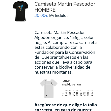
Camiseta Martín Pescador
se
pueden
HOMBRE
elegir
30,00
€
IVA incluido
en
la
página
Camiseta Martín Pescador
de
Algodón orgánico, 155gr., color
producto
negro. Al comprar esta camiseta
estás colaborando con la
Fundación para la Conservación
del Quebrantahuesos en las
acciones que lleva a cabo para
conservar la biodiversidad de
nuestras montañas.
Asegúrese de que elige la talla
correcta, en caso de querer