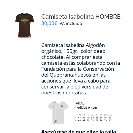
Las
opciones
Camiseta Isabelina HOMBRE
se
pueden
30,00
€
IVA incluido
elegir
en
la
Camiseta Isabelina Algodón
página
orgánico, 155gr., color
deep
de
chocolate.
Al comprar esta
producto
camiseta estás colaborando con la
Fundación para la Conservación
del Quebrantahuesos en las
acciones que lleva a cabo para
conservar la biodiversidad de
nuestras montañas.
Asegúrese de que elige la talla