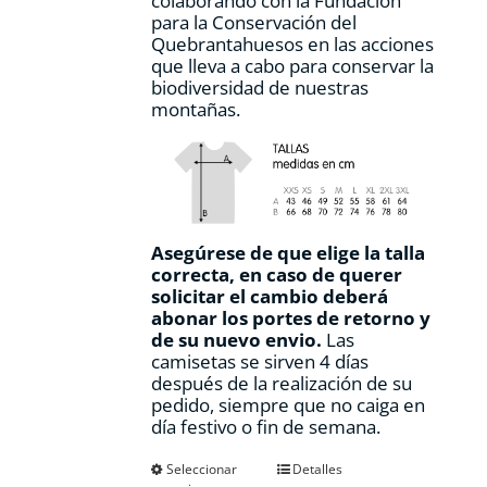
colaborando con la Fundación
para la Conservación del
Quebrantahuesos en las acciones
que lleva a cabo para conservar la
biodiversidad de nuestras
montañas.
Asegúrese de que elige la talla
correcta, en caso de querer
solicitar el cambio deberá
abonar los portes de retorno y
de su nuevo envio.
Las
camisetas se sirven 4 días
después de la realización de su
pedido, siempre que no caiga en
día festivo o fin de semana.
Este
Seleccionar
Detalles