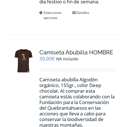
día festivo o fin de semana.
Este
Seleccionar
Detalles
opciones
producto
tiene
múltiples
variantes.
Las
opciones
Camiseta Abubilla HOMBRE
se
pueden
30,00
€
IVA incluido
elegir
en
la
Camiseta abubilla Algodón
página
orgánico, 155gr., color Deep
de
chocolat. Al comprar esta
producto
camiseta estás colaborando con la
Fundación para la Conservación
del Quebrantahuesos en las
acciones que lleva a cabo para
conservar la biodiversidad de
nuestras montañas.