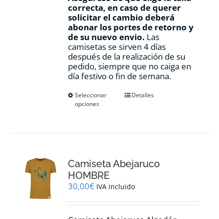
correcta, en caso de querer
solicitar el cambio deberá
abonar los portes de retorno y
de su nuevo envio.
Las
camisetas se sirven 4 días
después de la realización de su
pedido, siempre que no caiga en
día festivo o fin de semana.
Este
Seleccionar
Detalles
opciones
producto
tiene
múltiples
variantes.
Las
opciones
Camiseta Abejaruco
se
pueden
HOMBRE
elegir
30,00
€
IVA incluido
en
la
página