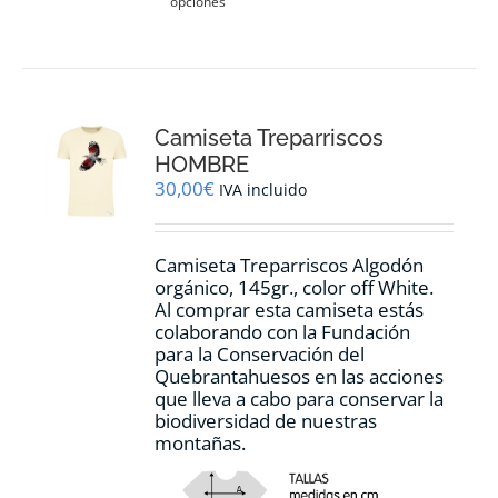
opciones
producto
tiene
múltiples
variantes.
Las
opciones
Camiseta Treparriscos
se
pueden
HOMBRE
elegir
30,00
€
IVA incluido
en
la
página
Camiseta Treparriscos Algodón
de
orgánico, 145gr., color off White.
producto
Al comprar esta camiseta estás
colaborando con la Fundación
para la Conservación del
Quebrantahuesos en las acciones
que lleva a cabo para conservar la
biodiversidad de nuestras
montañas.