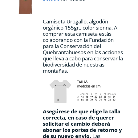
elegir
en
la
Camiseta Urogallo, algodón
página
orgánico 155gr., color sienna. Al
de
comprar esta camiseta estás
producto
colaborando con la Fundación
para la Conservación del
Quebrantahuesos en las acciones
que lleva a cabo para conservar la
biodiversidad de nuestras
montañas.
Asegúrese de que elige la talla
correcta, en caso de querer
solicitar el cambio deberá
abonar los portes de retorno y
de su nuevo envio.
Las