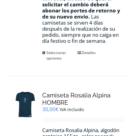
solicitar el cambio deberá
abonar los portes de retorno y
de su nuevo envio.
Las
camisetas se sirven 4 días
después de la realización de su
pedido, siempre que no caiga en
día festivo o fin de semana.
Este
Seleccionar
Detalles
opciones
producto
tiene
múltiples
variantes.
Las
opciones
Camiseta Rosalia Alpina
se
pueden
HOMBRE
elegir
30,00
€
IVA incluido
en
la
página
Camiseta Rosalia Alpina, algodón
de