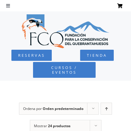
Saltar
al
Toggle
Navigation
contenido
INICIO
QUEBRANTAHUESOS
RESERVAS
TIENDA
FUNDACIÓN
CURSOS /
EVENTOS
PROYECTOS
DEFENSA AMBIENTAL
Ordena por
Orden predeterminado
COLABORA
Mostrar
24 productos