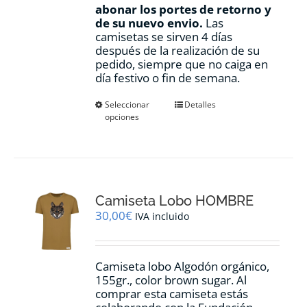
abonar los portes de retorno y
de su nuevo envio.
Las
camisetas se sirven 4 días
después de la realización de su
pedido, siempre que no caiga en
día festivo o fin de semana.
Este
Seleccionar
Detalles
opciones
producto
tiene
múltiples
variantes.
Las
opciones
Camiseta Lobo HOMBRE
se
pueden
30,00
€
IVA incluido
elegir
en
la
Camiseta lobo Algodón orgánico,
página
155gr., color
brown sugar.
Al
de
comprar esta camiseta estás
producto