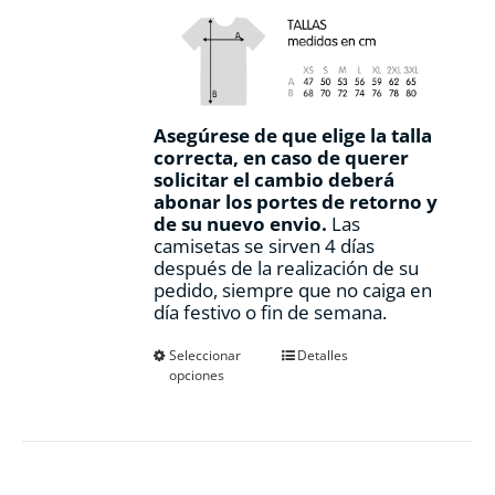
Asegúrese de que elige la talla
correcta, en caso de querer
solicitar el cambio deberá
abonar los portes de retorno y
de su nuevo envio.
Las
camisetas se sirven 4 días
después de la realización de su
pedido, siempre que no caiga en
día festivo o fin de semana.
Este
Seleccionar
Detalles
opciones
producto
tiene
múltiples
variantes.
Las
opciones