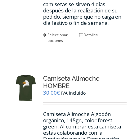
camisetas se sirven 4 días
después de la realización de su
pedido, siempre que no caiga en
día festivo o fin de semana.
Este
Seleccionar
Detalles
opciones
producto
tiene
múltiples
variantes.
Las
opciones
Camiseta Alimoche
se
pueden
HOMBRE
elegir
30,00
€
IVA incluido
en
la
página
Camiseta Alimoche Algodón
de
orgánico, 145gr., color forest
producto
green. Al comprar esta camiseta
estás colaborando con la
Fundación para la Conservación