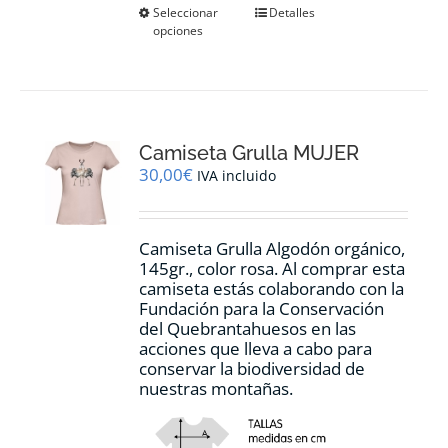
Este
Seleccionar
Detalles
opciones
producto
tiene
múltiples
variantes.
Las
opciones
Camiseta Grulla MUJER
se
pueden
30,00
€
IVA incluido
elegir
en
la
Camiseta Grulla Algodón orgánico,
página
145gr., color rosa. Al comprar esta
de
camiseta estás colaborando con la
producto
Fundación para la Conservación
del Quebrantahuesos en las
acciones que lleva a cabo para
conservar la biodiversidad de
nuestras montañas.