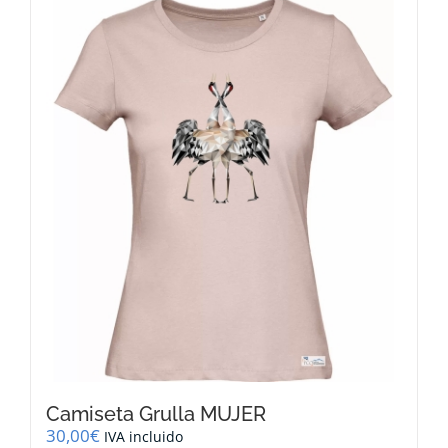
múltiples
variantes.
Las
opciones
se
pueden
elegir
en
la
página
de
producto
Camiseta Grulla MUJER
30,00
€
IVA incluido