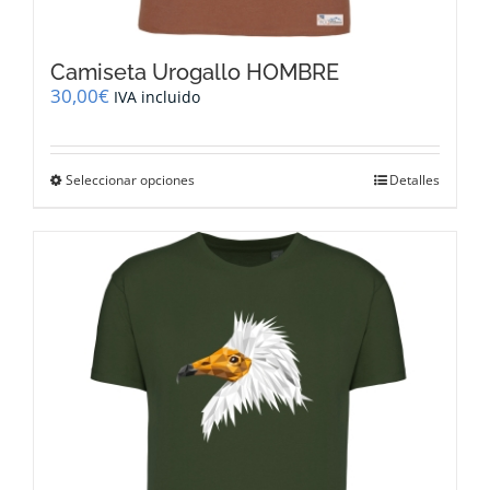
Camiseta Urogallo HOMBRE
30,00
€
IVA incluido
Este
Seleccionar opciones
Detalles
producto
tiene
múltiples
variantes.
Las
opciones
se
pueden
elegir
en
la
página
de
producto