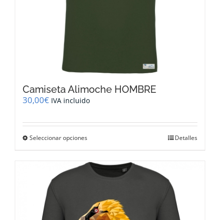
Camiseta Alimoche HOMBRE
30,00
€
IVA incluido
Este
Seleccionar opciones
Detalles
producto
tiene
múltiples
variantes.
Las
opciones
se
pueden