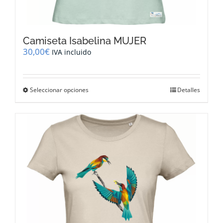
Camiseta Isabelina MUJER
30,00
€
IVA incluido
Este
Seleccionar opciones
Detalles
producto
tiene
múltiples
variantes.
Las
opciones
se
pueden
elegir
en
la
página
de