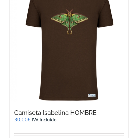
Las
opciones
se
pueden
elegir
en
la
página
de
producto
Camiseta Isabelina HOMBRE
30,00
€
IVA incluido