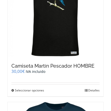
en
la
página
de
producto
Camiseta Martín Pescador HOMBRE
30,00
€
IVA incluido
Este
Seleccionar opciones
Detalles
producto
tiene
múltiples
variantes.