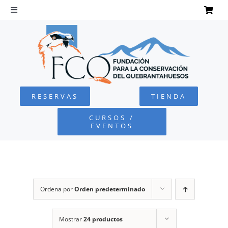
Saltar
al
Toggle
Navigation
contenido
INICIO
QUEBRANTAHUESOS
RESERVAS
TIENDA
FUNDACIÓN
CURSOS /
EVENTOS
PROYECTOS
DEFENSA AMBIENTAL
Ordena por
Orden predeterminado
COLABORA
Mostrar
24 productos