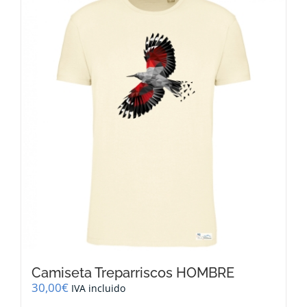
variantes.
Las
opciones
se
pueden
elegir
en
la
página
de
producto
Camiseta Treparriscos HOMBRE
30,00
€
IVA incluido