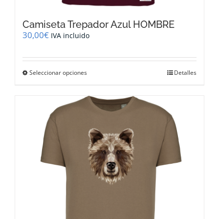
Camiseta Trepador Azul HOMBRE
30,00
€
IVA incluido
Este
Seleccionar opciones
Detalles
producto
tiene
múltiples
variantes.
Las
opciones
se
pueden
elegir
en
la
página
de
producto