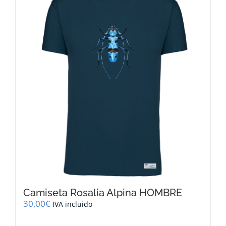
Las
opciones
se
pueden
elegir
en
la
página
de
producto
Camiseta Rosalia Alpina HOMBRE
30,00
€
IVA incluido