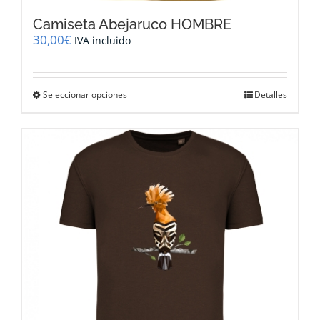
Camiseta Abejaruco HOMBRE
30,00
€
IVA incluido
Este
Seleccionar opciones
Detalles
producto
tiene
múltiples
variantes.
Las
opciones
se
pueden
elegir
en
la
página
de
producto