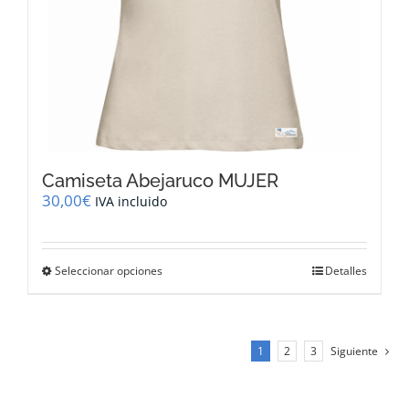
producto
Camiseta Abejaruco MUJER
30,00
€
IVA incluido
Este
Seleccionar opciones
Detalles
producto
tiene
múltiples
variantes.
1
2
3
Siguiente
Las
opciones
se