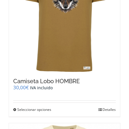
en
la
página
de
producto
Camiseta Lobo HOMBRE
30,00
€
IVA incluido
Este
Seleccionar opciones
Detalles
producto
tiene
múltiples