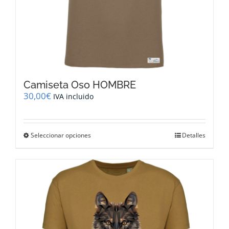
Camiseta Oso HOMBRE
30,00
€
IVA incluido
Este
Seleccionar opciones
Detalles
producto
tiene
múltiples
variantes.
Las
opciones
se
pueden
elegir