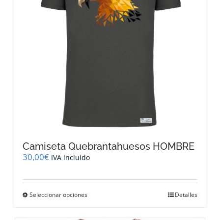
elegir
en
la
página
de
producto
Camiseta Quebrantahuesos HOMBRE
30,00
€
IVA incluido
Este
Seleccionar opciones
Detalles
producto
tiene