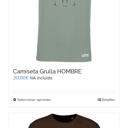
Camiseta Grulla HOMBRE
30,00
€
IVA incluido
Este
Seleccionar opciones
Detalles
producto
tiene
múltiples
variantes.