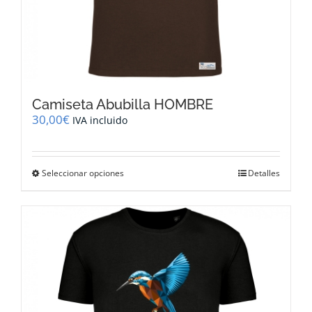
Camiseta Abubilla HOMBRE
30,00
€
IVA incluido
Este
Seleccionar opciones
Detalles
producto
tiene
múltiples
variantes.
Las
opciones
se
pueden
elegir