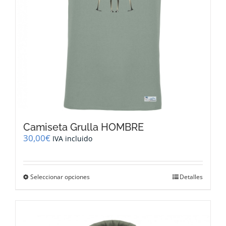
la
página
de
producto
Camiseta Grulla HOMBRE
30,00
€
IVA incluido
Este
Seleccionar opciones
Detalles
producto
tiene
múltiples
variantes.