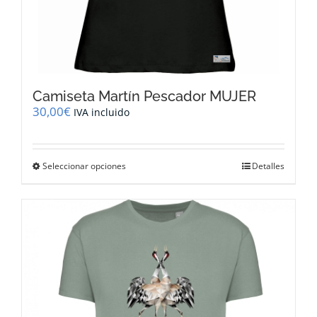
Camiseta Martín Pescador MUJER
30,00
€
IVA incluido
Este
Seleccionar opciones
Detalles
producto
tiene
múltiples
variantes.
Las
opciones
se
pueden
elegir
en