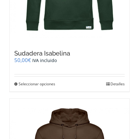
Sudadera Isabelina
50,00
€
IVA incluido
Este
Seleccionar opciones
Detalles
producto
tiene
múltiples
variantes.
Las
opciones
se
pueden