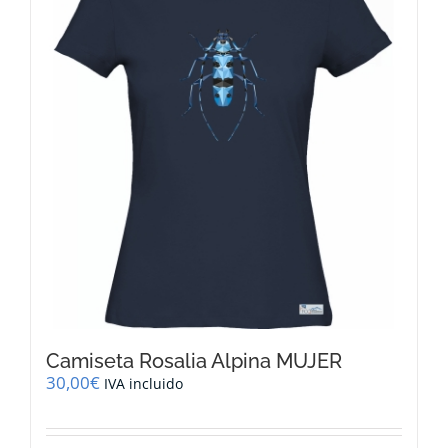
opciones
se
pueden
elegir
en
la
página
de
producto
Camiseta Rosalia Alpina MUJER
30,00
€
IVA incluido