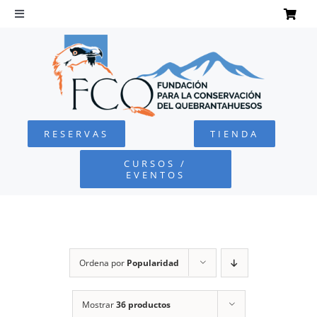
Saltar
al
Toggle
Navigation
contenido
INICIO
QUEBRANTAHUESOS
RESERVAS
TIENDA
FUNDACIÓN
CURSOS /
EVENTOS
PROYECTOS
DEFENSA AMBIENTAL
Ordena por
Popularidad
COLABORA
Mostrar
36 productos