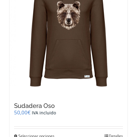
elegir
en
la
página
de
producto
Sudadera Oso
50,00
€
IVA incluido
Este
Seleccionar opciones
Detalles