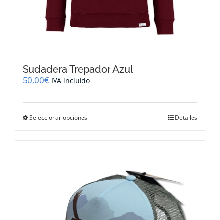
Sudadera Trepador Azul
50,00
€
IVA incluido
Este
Seleccionar opciones
Detalles
producto
tiene
múltiples
variantes.
Las
opciones
se
pueden
elegir
en