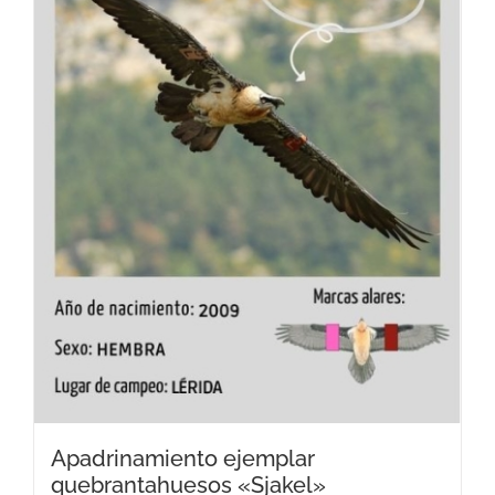
pueden
elegir
en
la
página
de
producto
Apadrinamiento ejemplar
quebrantahuesos «Sjakel»