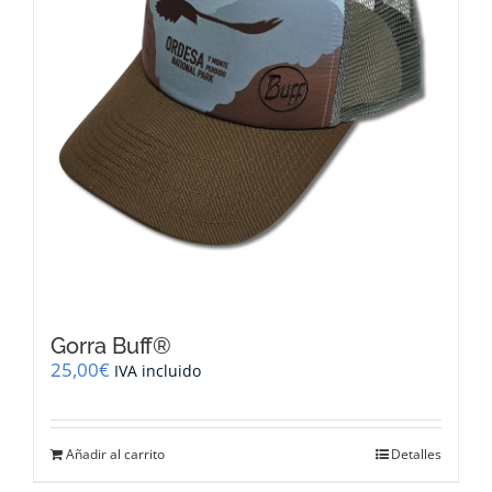
la
página
de
producto
Gorra Buff®
25,00
€
IVA incluido
Añadir al carrito
Detalles