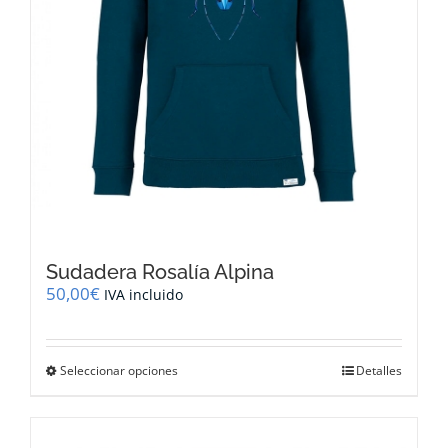
de
producto
Sudadera Rosalía Alpina
50,00
€
IVA incluido
Este
Seleccionar opciones
Detalles
producto
tiene
múltiples