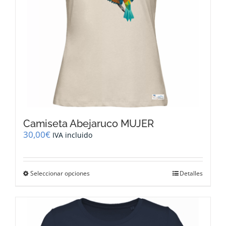
Camiseta Abejaruco MUJER
30,00
€
IVA incluido
Este
Seleccionar opciones
Detalles
producto
tiene
múltiples
variantes.
Las