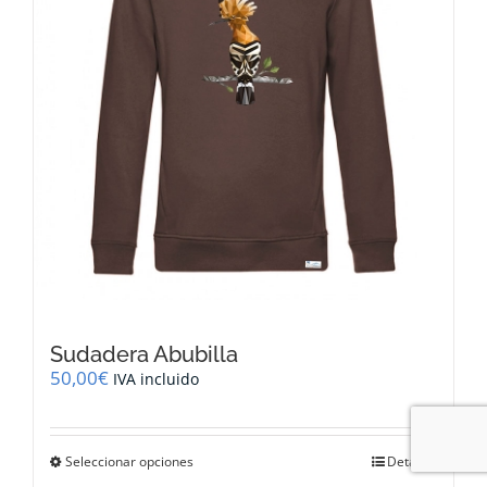
en
la
página
de
producto
Sudadera Abubilla
50,00
€
IVA incluido
Este
Seleccionar opciones
Detalles
producto