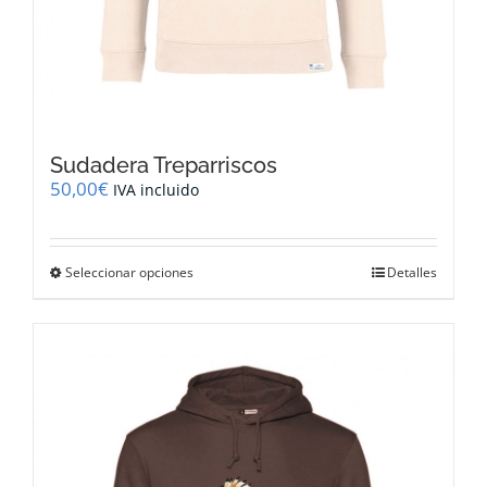
Sudadera Treparriscos
50,00
€
IVA incluido
Este
Seleccionar opciones
Detalles
producto
tiene
múltiples
variantes.
Las
opciones
se
pueden
elegir