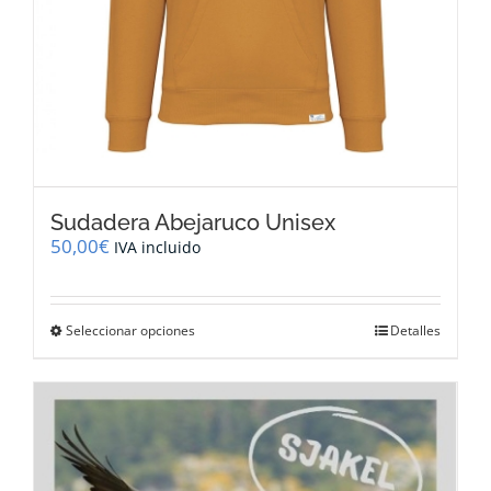
Sudadera Abejaruco Unisex
50,00
€
IVA incluido
Este
Seleccionar opciones
Detalles
producto
tiene
múltiples
variantes.
Las
opciones
se