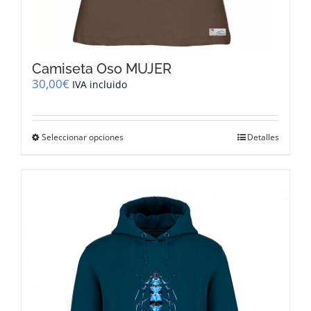
Camiseta Oso MUJER
30,00
€
IVA incluido
Este
Seleccionar opciones
Detalles
producto
tiene
múltiples
variantes.
Las
opciones
se
pueden
elegir
en
la
página