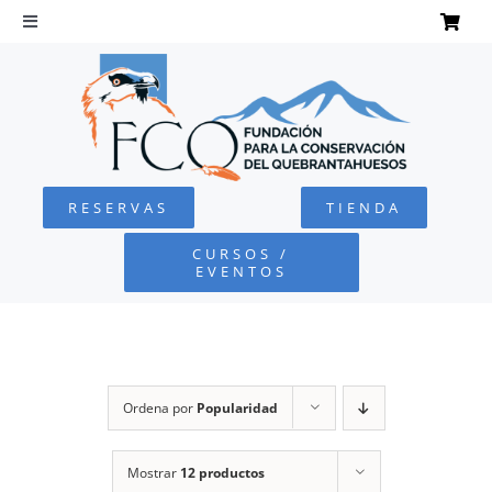
Saltar
al
Toggle
Navigation
contenido
INICIO
QUEBRANTAHUESOS
RESERVAS
TIENDA
FUNDACIÓN
CURSOS /
EVENTOS
PROYECTOS
DEFENSA AMBIENTAL
Ordena por
Popularidad
COLABORA
Mostrar
12 productos