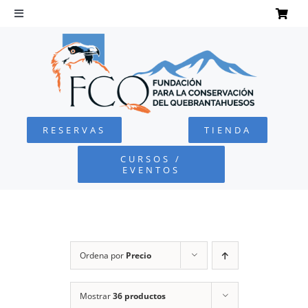
Saltar
al
Toggle
Navigation
contenido
INICIO
QUEBRANTAHUESOS
RESERVAS
TIENDA
FUNDACIÓN
CURSOS /
EVENTOS
PROYECTOS
DEFENSA AMBIENTAL
Ordena por
Precio
COLABORA
Mostrar
36 productos