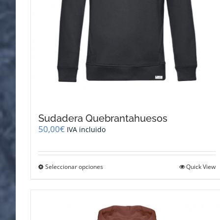
Sudadera Quebrantahuesos
50,00
€
IVA incluido
Este
Seleccionar opciones
Quick View
producto
tiene
múltiples
variantes.
Las