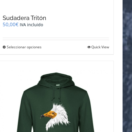
Sudadera Tritón
50,00
€
IVA incluido
Este
Seleccionar opciones
Quick View
producto
tiene
múltiples
variantes.
Las
opciones
se
pueden
elegir
en
la
página
de
producto