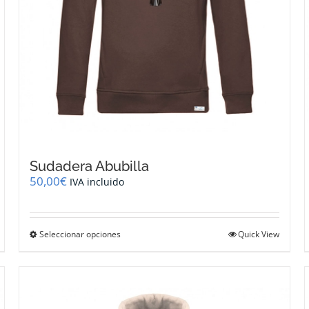
Sudadera Abubilla
50,00
€
IVA incluido
Este
Seleccionar opciones
Quick View
producto
tiene
múltiples
variantes.
Las