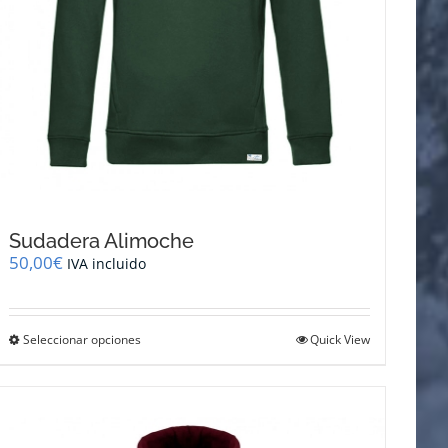
Sudadera Alimoche
50,00
€
IVA incluido
Este
Seleccionar opciones
Quick View
producto
tiene
múltiples
variantes.
Las