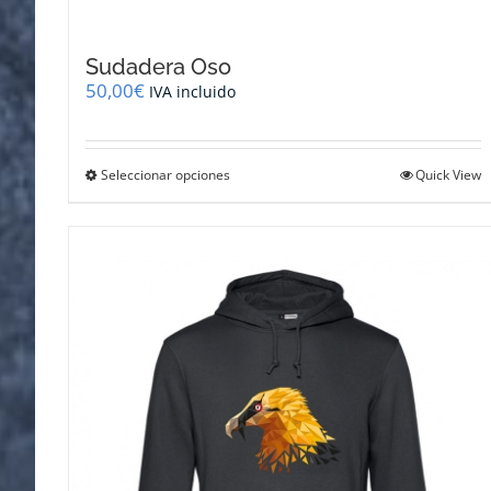
Sudadera Oso
50,00
€
IVA incluido
Este
Seleccionar opciones
Quick View
producto
tiene
múltiples
variantes.
Las
opciones
se
pueden
elegir
en
la
página
de
producto