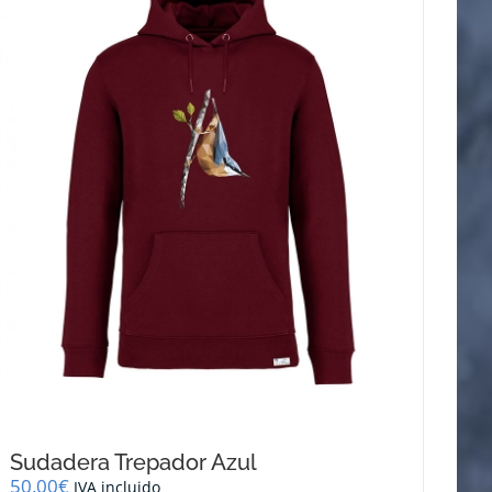
opciones
se
pueden
elegir
en
la
página
de
producto
Sudadera Trepador Azul
50,00
€
IVA incluido