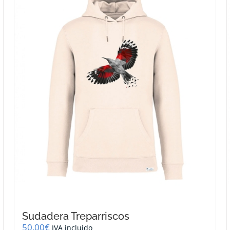
opciones
se
pueden
elegir
en
la
página
de
producto
Sudadera Treparriscos
50,00
€
IVA incluido