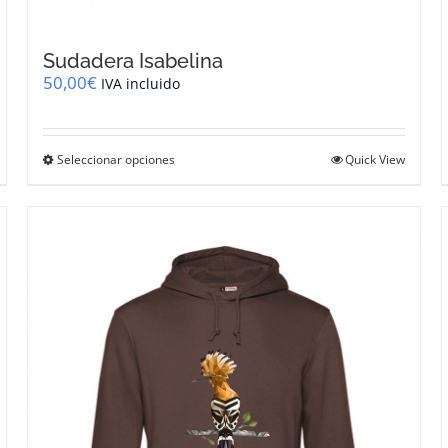
Sudadera Isabelina
50,00
€
IVA incluido
Este
Seleccionar opciones
Quick View
producto
tiene
múltiples
variantes.
Las
opciones
se
pueden
elegir
en
la
página
de
producto