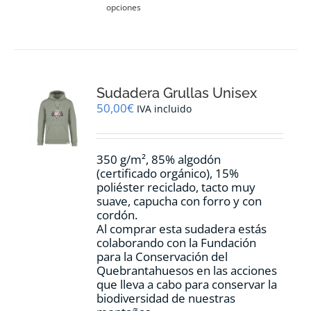
opciones
producto
tiene
múltiples
variantes.
Las
opciones
Sudadera Grullas Unisex
se
pueden
50,00
€
IVA incluido
elegir
en
la
350 g/m², 85% algodón
página
(certificado orgánico), 15%
de
poliéster reciclado, tacto muy
producto
suave, capucha con forro y con
cordón.
Al comprar esta sudadera estás
colaborando con la Fundación
para la Conservación del
Quebrantahuesos en las acciones
que lleva a cabo para conservar la
biodiversidad de nuestras