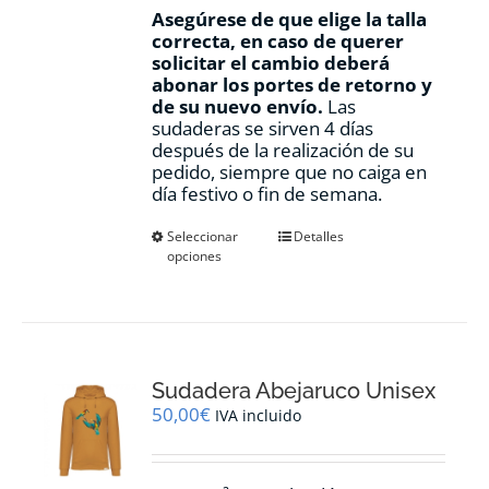
Asegúrese de que elige la talla
correcta, en caso de querer
solicitar el cambio deberá
abonar los portes de retorno y
de su nuevo envío.
Las
sudaderas se sirven 4 días
después de la realización de su
pedido, siempre que no caiga en
día festivo o fin de semana.
Este
Seleccionar
Detalles
opciones
producto
tiene
múltiples
variantes.
Las
opciones
Sudadera Abejaruco Unisex
se
pueden
50,00
€
IVA incluido
elegir
en
la