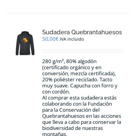
tiene
múltiples
variantes.
Las
opciones
Sudadera Quebrantahuesos
se
pueden
50,00
€
IVA incluido
elegir
en
la
280 g/m², 80% algodón
página
(certificado orgánico y en
de
conversión, mezcla certificada),
producto
20% poliéster reciclado. Tacto
muy suave. Capucha con forro y
con cordón.
Al comprar esta sudadera estás
colaborando con la Fundación
para la Conservación del
Quebrantahuesos en las acciones
que lleva a cabo para conservar la
biodiversidad de nuestras
montañas.