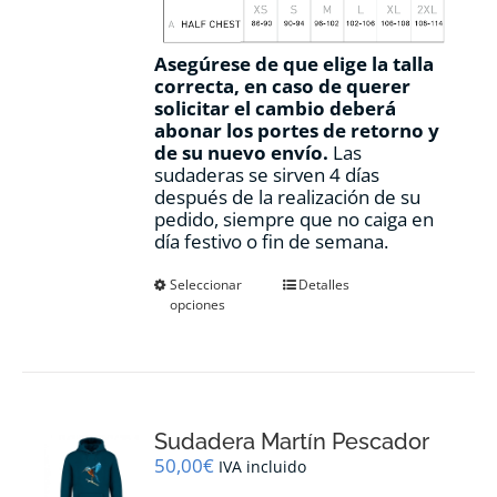
Asegúrese de que elige la talla
correcta, en caso de querer
solicitar el cambio deberá
abonar los portes de retorno y
de su nuevo envío.
Las
sudaderas se sirven 4 días
después de la realización de su
pedido, siempre que no caiga en
día festivo o fin de semana.
Este
Seleccionar
Detalles
opciones
producto
tiene
múltiples
variantes.
Las
opciones
Sudadera Martín Pescador
se
pueden
50,00
€
IVA incluido
elegir