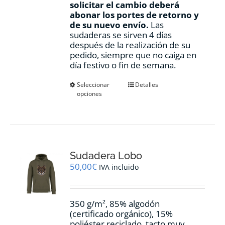
solicitar el cambio deberá
abonar los portes de retorno y
de su nuevo envío.
Las
sudaderas se sirven 4 días
después de la realización de su
pedido, siempre que no caiga en
día festivo o fin de semana.
Este
Seleccionar
Detalles
opciones
producto
tiene
múltiples
variantes.
Las
opciones
Sudadera Lobo
se
pueden
50,00
€
IVA incluido
elegir
en
la
350 g/m², 85% algodón
página
(certificado orgánico), 15%
de
poliéster reciclado, tacto muy