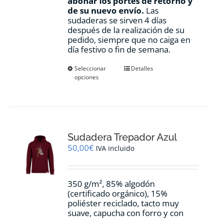
abonar los portes de retorno y
de su nuevo envío.
Las
sudaderas se sirven 4 días
después de la realización de su
pedido, siempre que no caiga en
día festivo o fin de semana.
Este
Seleccionar
Detalles
opciones
producto
tiene
múltiples
variantes.
Las
opciones
Sudadera Trepador Azul
se
pueden
50,00
€
IVA incluido
elegir
en
la
350 g/m², 85% algodón
página
(certificado orgánico), 15%
de
poliéster reciclado, tacto muy
producto
suave, capucha con forro y con