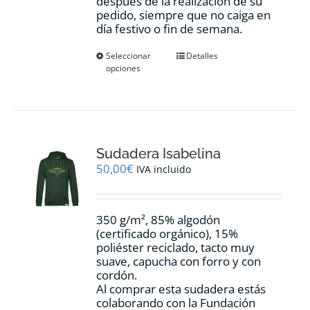
después de la realización de su
pedido, siempre que no caiga en
día festivo o fin de semana.
Este
Seleccionar
Detalles
opciones
producto
tiene
múltiples
variantes.
Las
opciones
Sudadera Isabelina
se
pueden
50,00
€
IVA incluido
elegir
en
la
350 g/m², 85% algodón
página
(certificado orgánico), 15%
de
poliéster reciclado, tacto muy
producto
suave, capucha con forro y con
cordón.
Al comprar esta sudadera estás
colaborando con la Fundación