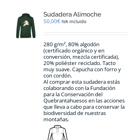
Las
opciones
Sudadera Alimoche
se
pueden
50,00
€
IVA incluido
elegir
en
la
280 g/m², 80% algodón
página
(certificado orgánico y en
de
conversión, mezcla certificada),
producto
20% poliéster reciclado. Tacto
muy suave. Capucha con forro y
con cordón.
Al comprar esta sudadera estás
colaborando con la Fundación
para la Conservación del
Quebrantahuesos en las acciones
que lleva a cabo para conservar la
biodiversidad de nuestras
montañas.