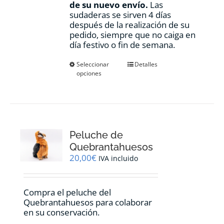
de su nuevo envío.
Las
sudaderas se sirven 4 días
después de la realización de su
pedido, siempre que no caiga en
día festivo o fin de semana.
Este
Seleccionar
Detalles
opciones
producto
tiene
múltiples
variantes.
Las
opciones
Peluche de
se
pueden
Quebrantahuesos
elegir
20,00
€
IVA incluido
en
la
página
Compra el peluche del
de
Quebrantahuesos para colaborar
producto
en su conservación.