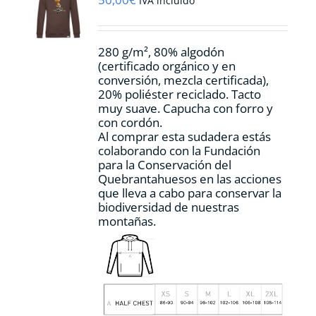
IVA incluido
elegir
en
la
280 g/m², 80% algodón
página
(certificado orgánico y en
de
conversión, mezcla certificada),
producto
20% poliéster reciclado. Tacto
muy suave. Capucha con forro y
con cordón.
Al comprar esta sudadera estás
colaborando con la Fundación
para la Conservación del
Quebrantahuesos en las acciones
que lleva a cabo para conservar la
biodiversidad de nuestras
montañas.