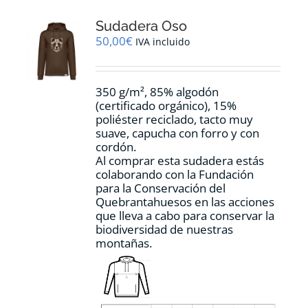
opciones
Sudadera Oso
se
pueden
50,00
€
IVA incluido
elegir
en
la
350 g/m², 85% algodón
página
(certificado orgánico), 15%
de
poliéster reciclado, tacto muy
producto
suave, capucha con forro y con
cordón.
Al comprar esta sudadera estás
colaborando con la Fundación
para la Conservación del
Quebrantahuesos en las acciones
que lleva a cabo para conservar la
biodiversidad de nuestras
montañas.