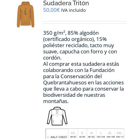
Sudadera Tritón
se
pueden
50,00
€
IVA incluido
elegir
en
la
350 g/m², 85% algodón
página
(certificado orgánico), 15%
de
poliéster reciclado, tacto muy
producto
suave, capucha con forro y con
cordón.
Al comprar esta sudadera estás
colaborando con la Fundación
para la Conservación del
Quebrantahuesos en las acciones
que lleva a cabo para conservar la
biodiversidad de nuestras
montañas.