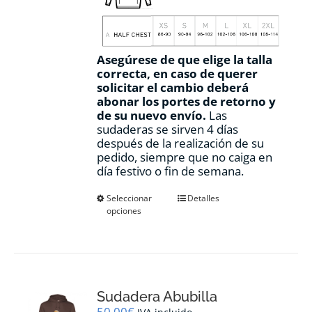
Asegúrese de que elige la talla
correcta, en caso de querer
solicitar el cambio deberá
abonar los portes de retorno y
de su nuevo envío.
Las
sudaderas se sirven 4 días
después de la realización de su
pedido, siempre que no caiga en
día festivo o fin de semana.
Este
Seleccionar
Detalles
opciones
producto
tiene
múltiples
variantes.
Las
opciones
Sudadera Abubilla
se
pueden
50,00
€