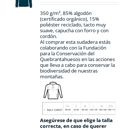
en
la
350 g/m², 85% algodón
página
(certificado orgánico), 15%
de
poliéster reciclado, tacto muy
producto
suave, capucha con forro y con
cordón.
Al comprar esta sudadera estás
colaborando con la Fundación
para la Conservación del
Quebrantahuesos en las acciones
que lleva a cabo para conservar la
biodiversidad de nuestras
montañas.
Asegúrese de que elige la talla
correcta, en caso de querer