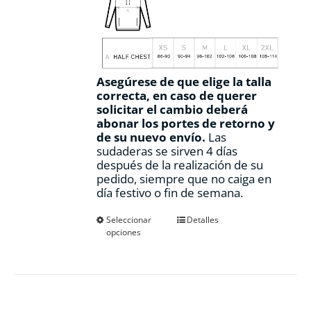
Asegúrese de que elige la talla
correcta, en caso de querer
solicitar el cambio deberá
abonar los portes de retorno y
de su nuevo envío.
Las
sudaderas se sirven 4 días
después de la realización de su
pedido, siempre que no caiga en
día festivo o fin de semana.
Este
Seleccionar
Detalles
opciones
producto
tiene
múltiples
variantes.
Las
opciones