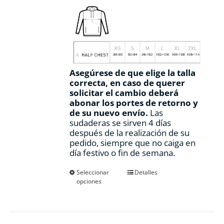
Asegúrese de que elige la talla
correcta, en caso de querer
solicitar el cambio deberá
abonar los portes de retorno y
de su nuevo envío.
Las
sudaderas se sirven 4 días
después de la realización de su
pedido, siempre que no caiga en
día festivo o fin de semana.
Este
Seleccionar
Detalles
opciones
producto
tiene
múltiples
variantes.
Las