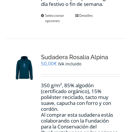
día festivo o fin de semana.
Este
Seleccionar
Detalles
opciones
producto
tiene
múltiples
variantes.
Las
opciones
Sudadera Rosalía Alpina
se
pueden
50,00
€
IVA incluido
elegir
en
la
350 g/m², 85% algodón
página
(certificado orgánico), 15%
de
poliéster reciclado, tacto muy
producto
suave, capucha con forro y con
cordón.
Al comprar esta sudadera estás
colaborando con la Fundación
para la Conservación del