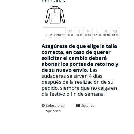
montañas.
Asegúrese de que elige la talla
correcta, en caso de querer
solicitar el cambio deberá
abonar los portes de retorno y
de su nuevo envío.
Las
sudaderas se sirven 4 días
después de la realización de su
pedido, siempre que no caiga en
día festivo o fin de semana.
Este
Seleccionar
Detalles
opciones
producto
tiene
múltiples
variantes.