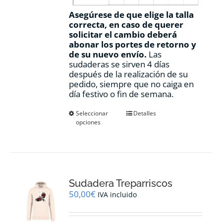
Asegúrese de que elige la talla
correcta, en caso de querer
solicitar el cambio deberá
abonar los portes de retorno y
de su nuevo envío.
Las
sudaderas se sirven 4 días
después de la realización de su
pedido, siempre que no caiga en
día festivo o fin de semana.
Este
Seleccionar
Detalles
opciones
producto
tiene
múltiples
variantes.
Las
opciones
Sudadera Treparriscos
se
pueden
50,00
€
IVA incluido
elegir
en