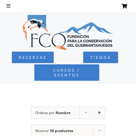
Saltar
al
Toggle
Navigation
contenido
INICIO
QUEBRANTAHUESOS
RESERVAS
TIENDA
FUNDACIÓN
CURSOS /
EVENTOS
PROYECTOS
DEFENSA AMBIENTAL
Ordena por
Nombre
COLABORA
Mostrar
36 productos