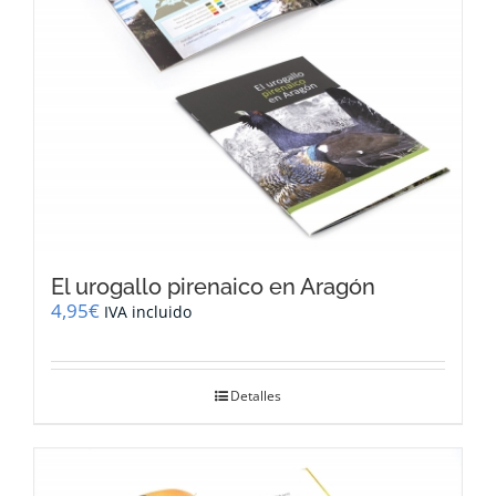
la
página
de
producto
El urogallo pirenaico en Aragón
4,95
€
IVA incluido
Detalles