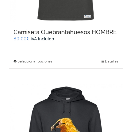
Camiseta Quebrantahuesos HOMBRE
30,00
€
IVA incluido
Este
Seleccionar opciones
Detalles
producto
tiene
múltiples
variantes.
Las
opciones
se
pueden
elegir
en
la