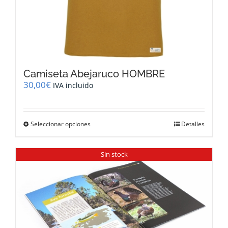
Camiseta Abejaruco HOMBRE
30,00
€
IVA incluido
Este
Seleccionar opciones
Detalles
producto
tiene
múltiples
Sin stock
variantes.
Las
opciones
se
pueden
elegir
en