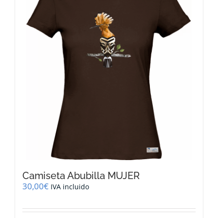
opciones
se
pueden
elegir
en
la
página
de
producto
Camiseta Abubilla MUJER
30,00
€
IVA incluido