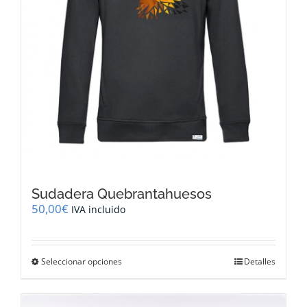
página
de
producto
Sudadera Quebrantahuesos
50,00
€
IVA incluido
Este
Seleccionar opciones
Detalles
producto
tiene
múltiples