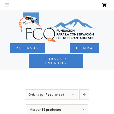
Saltar
al
Toggle
Navigation
contenido
INICIO
QUEBRANTAHUESOS
RESERVAS
TIENDA
FUNDACIÓN
CURSOS /
EVENTOS
PROYECTOS
DEFENSA AMBIENTAL
Ordena por
Popularidad
COLABORA
Mostrar
36 productos