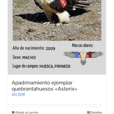
página
de
producto
Apadrinamiento ejemplar
quebrantahuesos «Asterix»
60,00
€
Añadir al carrito
Detalles