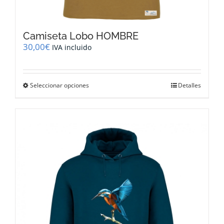
Camiseta Lobo HOMBRE
30,00
€
IVA incluido
Este
Seleccionar opciones
Detalles
producto
tiene
múltiples
variantes.
Las
opciones
se
pueden
elegir
en
la
página
de