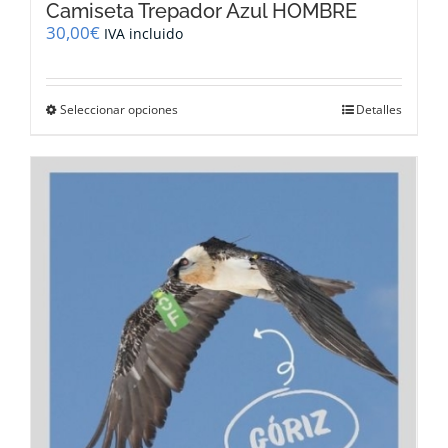
Camiseta Trepador Azul HOMBRE
30,00
€
IVA incluido
Este
Seleccionar opciones
Detalles
producto
tiene
múltiples
variantes.
Las
opciones
se
pueden
elegir
en
la
página
de
producto