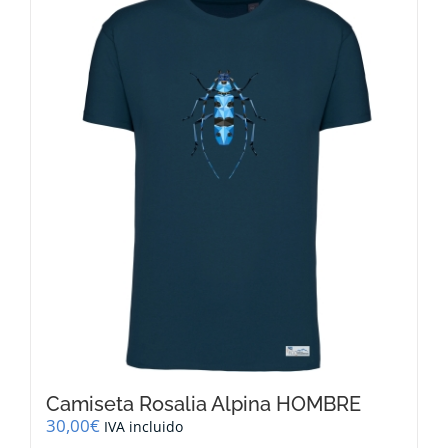
variantes.
Las
opciones
se
pueden
elegir
en
la
página
de
producto
Camiseta Rosalia Alpina HOMBRE
30,00
€
IVA incluido