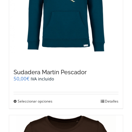
producto
Sudadera Martín Pescador
50,00
€
IVA incluido
Este
Seleccionar opciones
Detalles
producto
tiene
múltiples
variantes.
Las