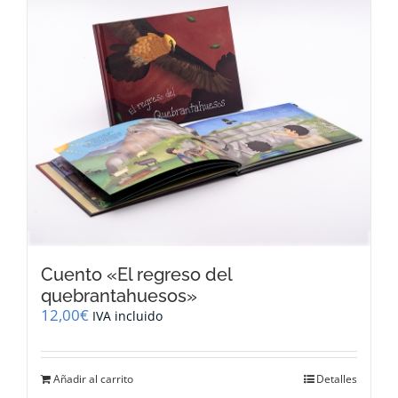
variantes.
Las
opciones
se
pueden
elegir
en
la
página
de
producto
Cuento «El regreso del
quebrantahuesos»
12,00
€
IVA incluido
Añadir al carrito
Detalles