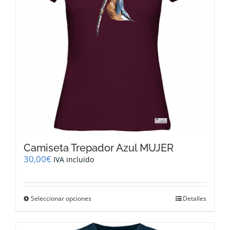
Camiseta Trepador Azul MUJER
30,00
€
IVA incluido
Este
Seleccionar opciones
Detalles
producto
tiene
múltiples