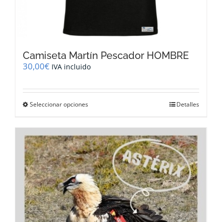
Camiseta Martín Pescador HOMBRE
30,00
€
IVA incluido
Este
Seleccionar opciones
Detalles
producto
tiene
múltiples
variantes.
Las
opciones
se
pueden
elegir
en
la