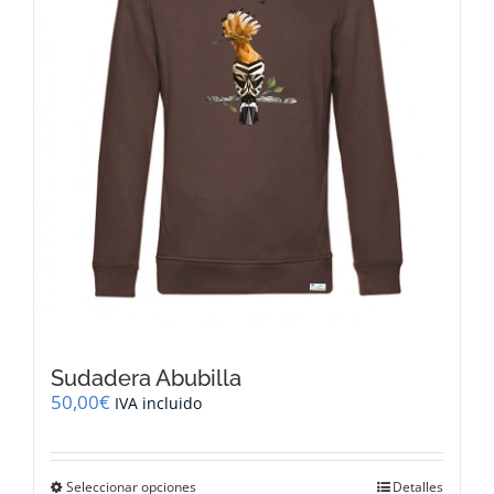
elegir
en
la
página
de
producto
Sudadera Abubilla
50,00
€
IVA incluido
Este
Seleccionar opciones
Detalles