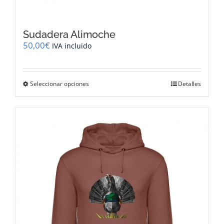
Sudadera Alimoche
50,00
€
IVA incluido
Este
Seleccionar opciones
Detalles
producto
tiene
múltiples
variantes.
Las
opciones
se
pueden
elegir
en
la
página
de