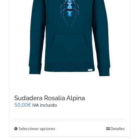
la
página
de
producto
Sudadera Rosalía Alpina
50,00
€
IVA incluido
Este
Seleccionar opciones
Detalles
producto