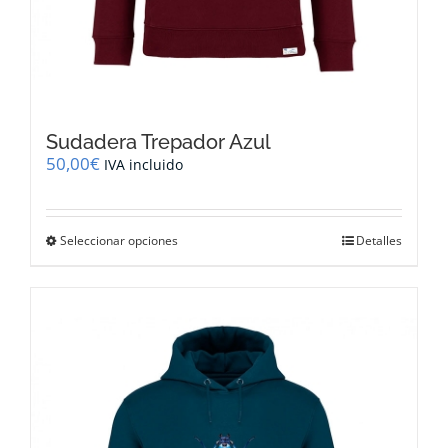
Sudadera Trepador Azul
50,00
€
IVA incluido
Este
Seleccionar opciones
Detalles
producto
tiene
múltiples
variantes.
Las
opciones
se
pueden
elegir
en