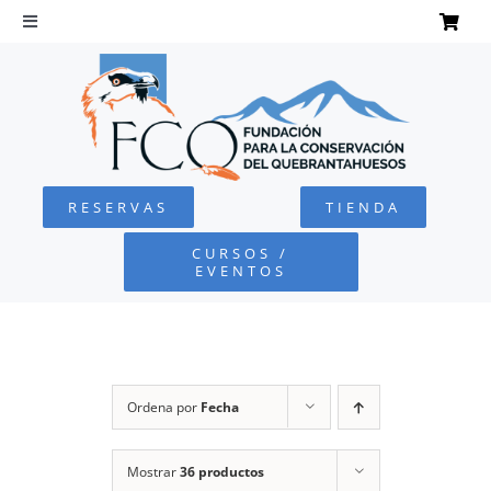
Saltar
al
Toggle
Navigation
contenido
INICIO
QUEBRANTAHUESOS
RESERVAS
TIENDA
FUNDACIÓN
CURSOS /
EVENTOS
PROYECTOS
DEFENSA AMBIENTAL
Ordena por
Fecha
COLABORA
Mostrar
36 productos