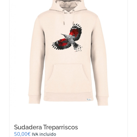
opciones
se
pueden
elegir
en
la
página
de
producto
Sudadera Treparriscos
50,00
€
IVA incluido