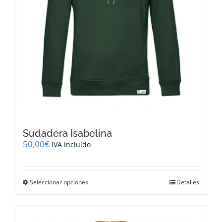
de
producto
Sudadera Isabelina
50,00
€
IVA incluido
Este
Seleccionar opciones
Detalles
producto
tiene
múltiples