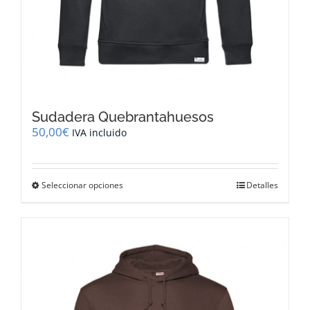
Sudadera Quebrantahuesos
50,00
€
IVA incluido
Este
Seleccionar opciones
Detalles
producto
tiene
múltiples
variantes.
Las
opciones
se
pueden