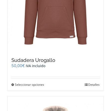
producto
Sudadera Urogallo
50,00
€
IVA incluido
Este
Seleccionar opciones
Detalles
producto
tiene
múltiples
variantes.
Las