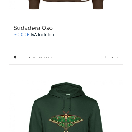
Sudadera Oso
50,00
€
IVA incluido
Este
Seleccionar opciones
Detalles
producto
tiene
múltiples
variantes.
Las
opciones
se
pueden
elegir
en
la
página