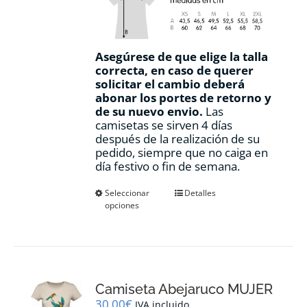
Asegúrese de que elige la talla
correcta, en caso de querer
solicitar el cambio deberá
abonar los portes de retorno y
de su nuevo envio.
Las
camisetas se sirven 4 días
después de la realización de su
pedido, siempre que no caiga en
día festivo o fin de semana.
Este
Seleccionar
Detalles
opciones
producto
tiene
múltiples
variantes.
Las
opciones
Camiseta Abejaruco MUJER
se
pueden
30,00
€
IVA incluido