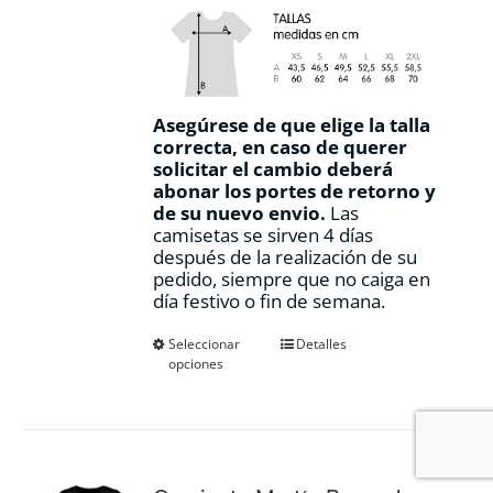
Asegúrese de que elige la talla
correcta, en caso de querer
solicitar el cambio deberá
abonar los portes de retorno y
de su nuevo envio.
Las
camisetas se sirven 4 días
después de la realización de su
pedido, siempre que no caiga en
día festivo o fin de semana.
Este
Seleccionar
Detalles
opciones
producto
tiene
múltiples
variantes.
Las
opciones