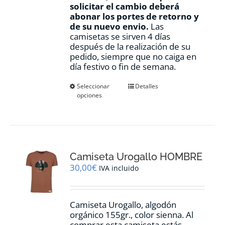
solicitar el cambio deberá
abonar los portes de retorno y
de su nuevo envio.
Las
camisetas se sirven 4 días
después de la realización de su
pedido, siempre que no caiga en
día festivo o fin de semana.
Este
Seleccionar
Detalles
opciones
producto
tiene
múltiples
variantes.
Las
opciones
Camiseta Urogallo HOMBRE
se
pueden
30,00
€
IVA incluido
elegir
en
la
Camiseta Urogallo, algodón
página
orgánico 155gr., color sienna. Al
de
comprar esta camiseta estás