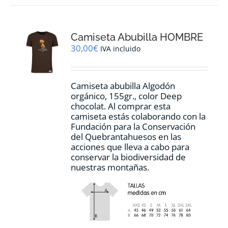
variantes.
Las
opciones
Camiseta Abubilla HOMBRE
se
pueden
30,00
€
IVA incluido
elegir
en
la
Camiseta abubilla Algodón
página
orgánico, 155gr., color Deep
de
chocolat. Al comprar esta
producto
camiseta estás colaborando con la
Fundación para la Conservación
del Quebrantahuesos en las
acciones que lleva a cabo para
conservar la biodiversidad de
nuestras montañas.