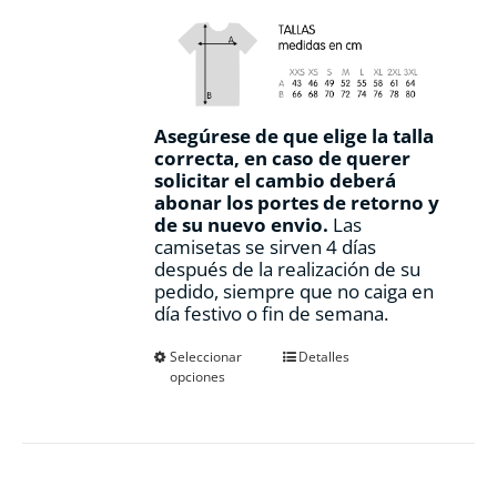
Asegúrese de que elige la talla
correcta, en caso de querer
solicitar el cambio deberá
abonar los portes de retorno y
de su nuevo envio.
Las
camisetas se sirven 4 días
después de la realización de su
pedido, siempre que no caiga en
día festivo o fin de semana.
Este
Seleccionar
Detalles
opciones
producto
tiene
múltiples
variantes.
Las
opciones