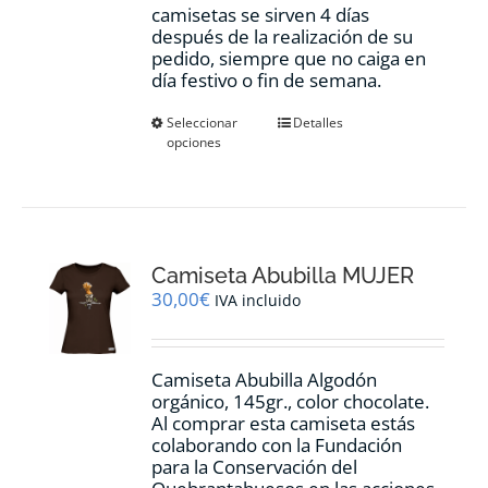
camisetas se sirven 4 días
después de la realización de su
pedido, siempre que no caiga en
día festivo o fin de semana.
Este
Seleccionar
Detalles
opciones
producto
tiene
múltiples
variantes.
Las
opciones
Camiseta Abubilla MUJER
se
pueden
30,00
€
IVA incluido
elegir
en
la
Camiseta Abubilla Algodón
página
orgánico, 145gr., color chocolate.
de
Al comprar esta camiseta estás
producto
colaborando con la Fundación
para la Conservación del