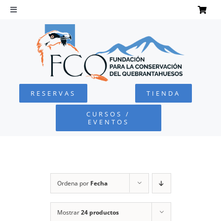
Saltar
al
Toggle
Navigation
contenido
INICIO
QUEBRANTAHUESOS
RESERVAS
TIENDA
FUNDACIÓN
CURSOS /
EVENTOS
PROYECTOS
DEFENSA AMBIENTAL
Ordena por
Fecha
COLABORA
Mostrar
24 productos