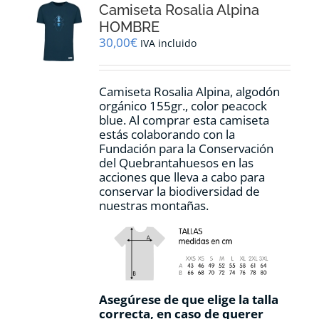
Camiseta Rosalia Alpina
se
pueden
HOMBRE
elegir
30,00
€
IVA incluido
en
la
página
Camiseta Rosalia Alpina, algodón
de
orgánico 155gr., color peacock
producto
blue. Al comprar esta camiseta
estás colaborando con la
Fundación para la Conservación
del Quebrantahuesos en las
acciones que lleva a cabo para
conservar la biodiversidad de
nuestras montañas.
Asegúrese de que elige la talla
correcta, en caso de querer