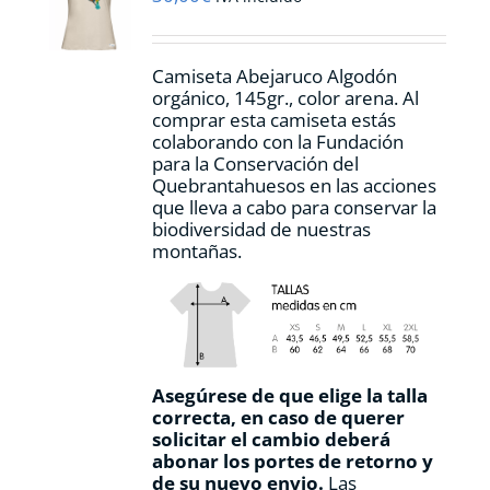
elegir
en
la
Camiseta Abejaruco Algodón
página
orgánico, 145gr., color arena. Al
de
comprar esta camiseta estás
producto
colaborando con la Fundación
para la Conservación del
Quebrantahuesos en las acciones
que lleva a cabo para conservar la
biodiversidad de nuestras
montañas.
Asegúrese de que elige la talla
correcta, en caso de querer
solicitar el cambio deberá
abonar los portes de retorno y
de su nuevo envio.
Las