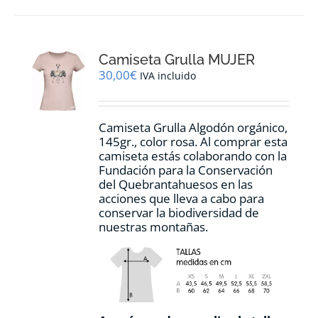
múltiples
variantes.
Las
opciones
Camiseta Grulla MUJER
se
pueden
30,00
€
IVA incluido
elegir
en
la
Camiseta Grulla Algodón orgánico,
página
145gr., color rosa. Al comprar esta
de
camiseta estás colaborando con la
producto
Fundación para la Conservación
del Quebrantahuesos en las
acciones que lleva a cabo para
conservar la biodiversidad de
nuestras montañas.