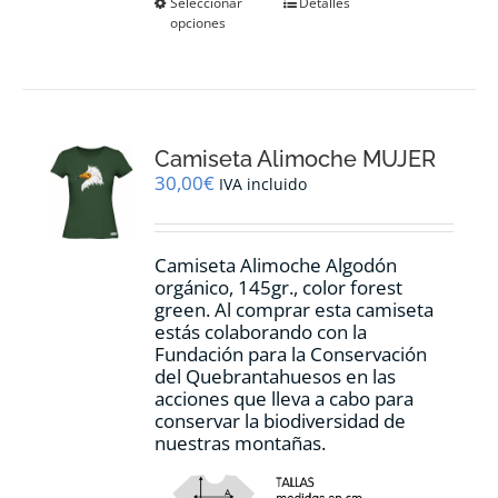
Este
Seleccionar
Detalles
opciones
producto
tiene
múltiples
variantes.
Las
opciones
Camiseta Alimoche MUJER
se
pueden
30,00
€
IVA incluido
elegir
en
la
Camiseta Alimoche Algodón
página
orgánico, 145gr., color forest
de
green. Al comprar esta camiseta
producto
estás colaborando con la
Fundación para la Conservación
del Quebrantahuesos en las
acciones que lleva a cabo para
conservar la biodiversidad de
nuestras montañas.