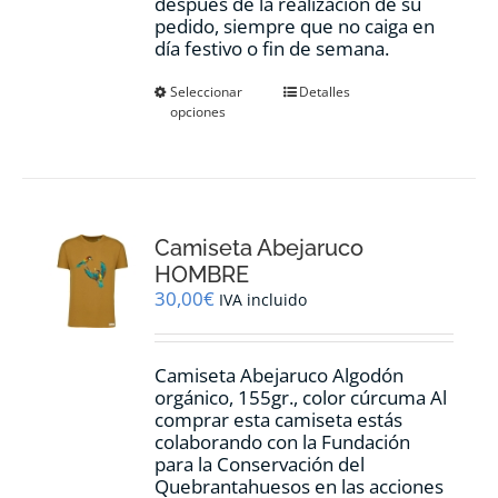
después de la realización de su
pedido, siempre que no caiga en
día festivo o fin de semana.
Este
Seleccionar
Detalles
opciones
producto
tiene
múltiples
variantes.
Las
opciones
Camiseta Abejaruco
se
pueden
HOMBRE
elegir
30,00
€
IVA incluido
en
la
página
Camiseta Abejaruco Algodón
de
orgánico, 155gr., color cúrcuma Al
producto
comprar esta camiseta estás
colaborando con la Fundación
para la Conservación del
Quebrantahuesos en las acciones