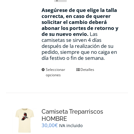
Asegúrese de que elige la talla
correcta, en caso de querer
solicitar el cambio deberá
abonar los portes de retorno y
de su nuevo envio.
Las
camisetas se sirven 4 días
después de la realización de su
pedido, siempre que no caiga en
día festivo o fin de semana.
Este
Seleccionar
Detalles
opciones
producto
tiene
múltiples
variantes.
Las
opciones
Camiseta Treparriscos
se
pueden
HOMBRE
elegir
30,00
€
IVA incluido
en