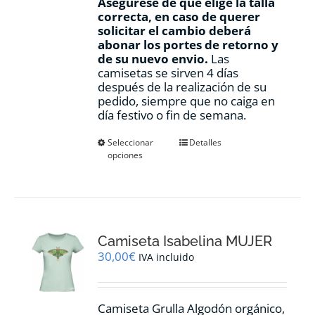
Asegúrese de que elige la talla
correcta, en caso de querer
solicitar el cambio deberá
abonar los portes de retorno y
de su nuevo envio.
Las
camisetas se sirven 4 días
después de la realización de su
pedido, siempre que no caiga en
día festivo o fin de semana.
Este
Seleccionar
Detalles
opciones
producto
tiene
múltiples
variantes.
Las
opciones
Camiseta Isabelina MUJER
se
pueden
30,00
€
IVA incluido
elegir
en
la
Camiseta Grulla Algodón orgánico,
página