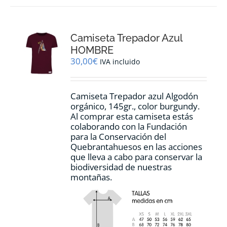
variantes.
Las
opciones
Camiseta Trepador Azul
se
pueden
HOMBRE
elegir
30,00
€
IVA incluido
en
la
página
Camiseta Trepador azul Algodón
de
orgánico, 145gr., color burgundy.
producto
Al comprar esta camiseta estás
colaborando con la Fundación
para la Conservación del
Quebrantahuesos en las acciones
que lleva a cabo para conservar la
biodiversidad de nuestras
montañas.