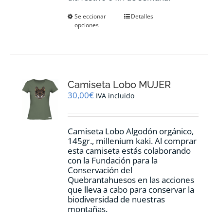
Este
Seleccionar
Detalles
opciones
producto
tiene
múltiples
variantes.
Las
opciones
Camiseta Lobo MUJER
se
pueden
30,00
€
IVA incluido
elegir
en
la
Camiseta Lobo Algodón orgánico,
página
145gr., millenium kaki. Al comprar
de
esta camiseta estás colaborando
producto
con la Fundación para la
Conservación del
Quebrantahuesos en las acciones
que lleva a cabo para conservar la
biodiversidad de nuestras
montañas.