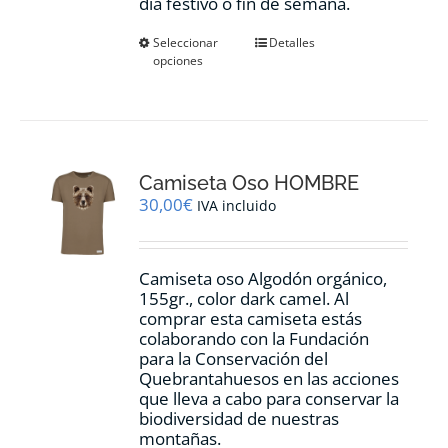
día festivo o fin de semana.
Este
Seleccionar
Detalles
opciones
producto
tiene
múltiples
variantes.
Las
opciones
Camiseta Oso HOMBRE
se
pueden
30,00
€
IVA incluido
elegir
en
la
Camiseta oso Algodón orgánico,
página
155gr., color dark camel. Al
de
comprar esta camiseta estás
producto
colaborando con la Fundación
para la Conservación del
Quebrantahuesos en las acciones
que lleva a cabo para conservar la
biodiversidad de nuestras
montañas.