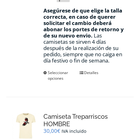
Asegúrese de que elige la talla
correcta, en caso de querer
solicitar el cambio deberá
abonar los portes de retorno y
de su nuevo envio.
Las
camisetas se sirven 4 días
después de la realización de su
pedido, siempre que no caiga en
día festivo o fin de semana.
Este
Seleccionar
Detalles
opciones
producto
tiene
múltiples
variantes.
Las
opciones
Camiseta Treparriscos
se
pueden
HOMBRE
elegir
30,00
€
IVA incluido
en