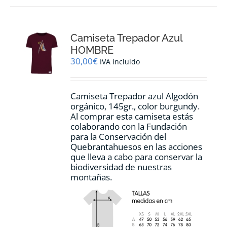
variantes.
Las
opciones
Camiseta Trepador Azul
se
pueden
HOMBRE
elegir
30,00
€
IVA incluido
en
la
página
Camiseta Trepador azul Algodón
de
orgánico, 145gr., color burgundy.
producto
Al comprar esta camiseta estás
colaborando con la Fundación
para la Conservación del
Quebrantahuesos en las acciones
que lleva a cabo para conservar la
biodiversidad de nuestras
montañas.