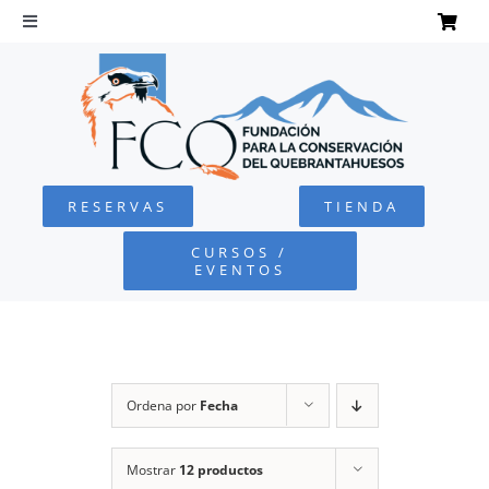
Saltar
al
Toggle
Navigation
contenido
INICIO
QUEBRANTAHUESOS
RESERVAS
TIENDA
FUNDACIÓN
CURSOS /
EVENTOS
PROYECTOS
DEFENSA AMBIENTAL
Ordena por
Fecha
COLABORA
Mostrar
12 productos