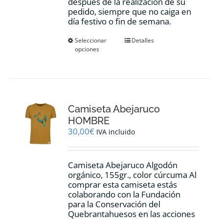
después de la realización de su
pedido, siempre que no caiga en
día festivo o fin de semana.
Este
Seleccionar
Detalles
opciones
producto
tiene
múltiples
variantes.
Las
opciones
Camiseta Abejaruco
se
pueden
HOMBRE
elegir
30,00
€
IVA incluido
en
la
página
Camiseta Abejaruco Algodón
de
orgánico, 155gr., color cúrcuma Al
producto
comprar esta camiseta estás
colaborando con la Fundación
para la Conservación del
Quebrantahuesos en las acciones