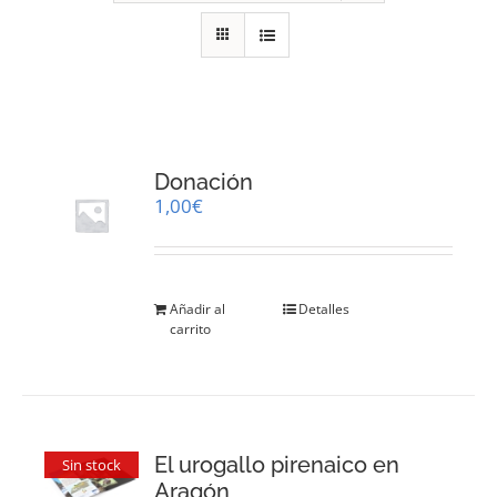
RECURSOS
NOTICIAS
CONTACTO
Donación
1,00
€
CARRITO
Añadir al
Detalles
carrito
El urogallo pirenaico en
Sin stock
Aragón