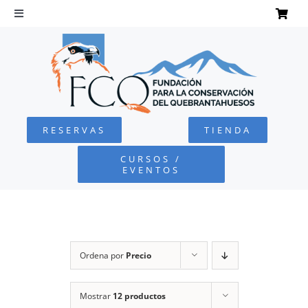
Saltar
al
Toggle
Navigation
contenido
INICIO
QUEBRANTAHUESOS
RESERVAS
TIENDA
FUNDACIÓN
CURSOS /
EVENTOS
PROYECTOS
DEFENSA AMBIENTAL
Ordena por
Precio
COLABORA
Mostrar
12 productos