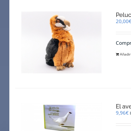
Pelu
20,00
Compra
Añadir 
El av
9,96
€