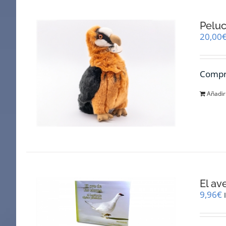
Pelu
20,00
Compra
Añadir 
El av
9,96
€