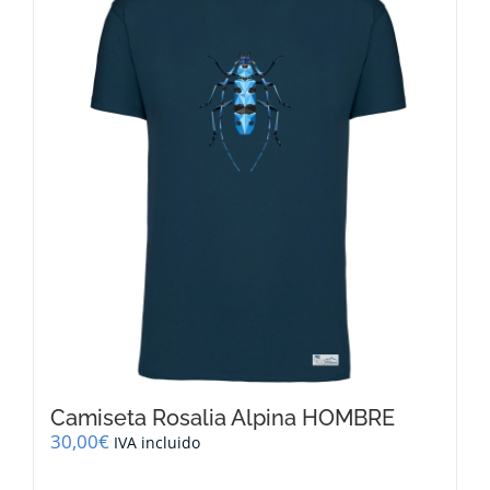
Las
opciones
se
pueden
elegir
en
la
página
de
producto
Camiseta Rosalia Alpina HOMBRE
30,00
€
IVA incluido