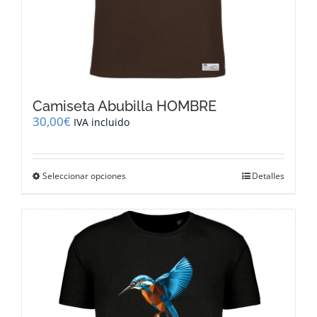
Camiseta Abubilla HOMBRE
30,00
€
IVA incluido
Este
Seleccionar opciones
Detalles
producto
tiene
múltiples
variantes.
Las
opciones
se
pueden
elegir