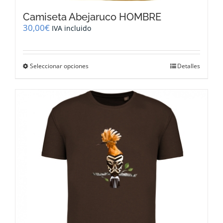
Camiseta Abejaruco HOMBRE
30,00
€
IVA incluido
Este
Seleccionar opciones
Detalles
producto
tiene
múltiples
variantes.
Las
opciones
se
pueden
elegir
en
la
página
de
producto