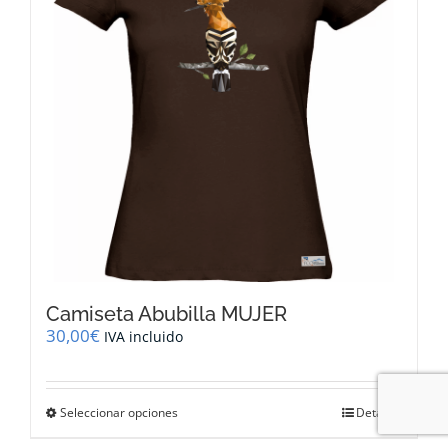
pueden
elegir
en
la
página
de
producto
Camiseta Abubilla MUJER
30,00
€
IVA incluido
Este
Seleccionar opciones
Detalles
producto