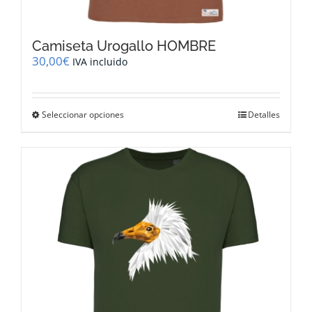
Camiseta Urogallo HOMBRE
30,00
€
IVA incluido
Este
Seleccionar opciones
Detalles
producto
tiene
múltiples
variantes.
Las
opciones
se
pueden
elegir
en
la
página
de
producto