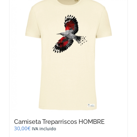
variantes.
Las
opciones
se
pueden
elegir
en
la
página
de
producto
Camiseta Treparriscos HOMBRE
30,00
€
IVA incluido