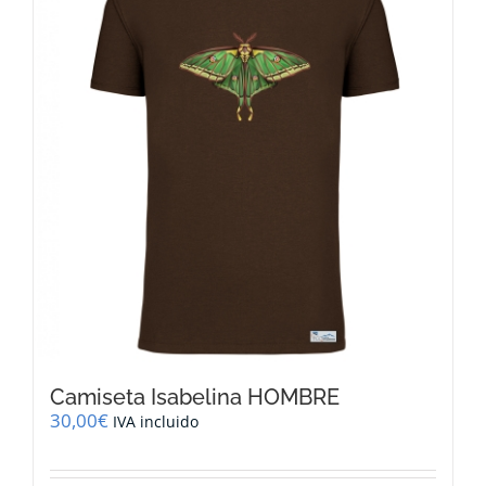
Las
opciones
se
pueden
elegir
en
la
página
de
producto
Camiseta Isabelina HOMBRE
30,00
€
IVA incluido