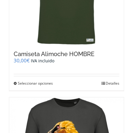
Camiseta Alimoche HOMBRE
30,00
€
IVA incluido
Este
Seleccionar opciones
Detalles
producto
tiene
múltiples
variantes.
Las
opciones
se
pueden