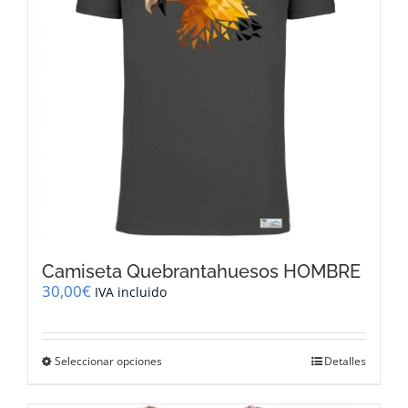
elegir
en
la
página
de
producto
Camiseta Quebrantahuesos HOMBRE
30,00
€
IVA incluido
Este
Seleccionar opciones
Detalles
producto
tiene