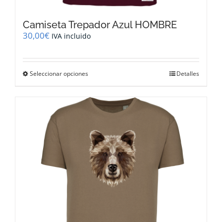
Camiseta Trepador Azul HOMBRE
30,00
€
IVA incluido
Este
Seleccionar opciones
Detalles
producto
tiene
múltiples
variantes.
Las
opciones
se
pueden
elegir
en
la
página
de
producto