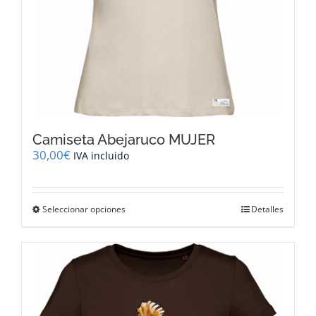
producto
Camiseta Abejaruco MUJER
30,00
€
IVA incluido
Este
Seleccionar opciones
Detalles
producto
tiene
múltiples
variantes.
Las
opciones
se