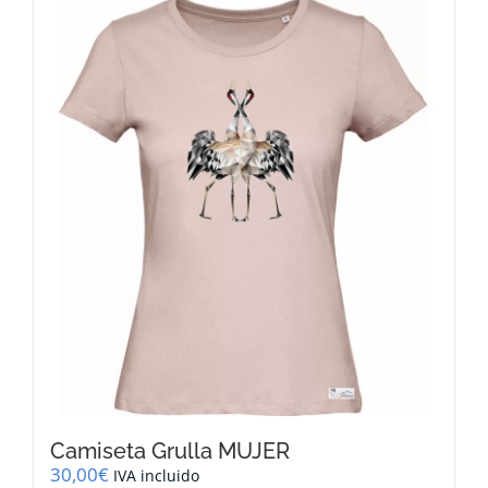
múltiples
variantes.
Las
opciones
se
pueden
elegir
en
la
página
de
producto
Camiseta Grulla MUJER
30,00
€
IVA incluido