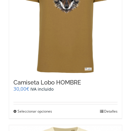
en
la
página
de
producto
Camiseta Lobo HOMBRE
30,00
€
IVA incluido
Este
Seleccionar opciones
Detalles
producto
tiene
múltiples