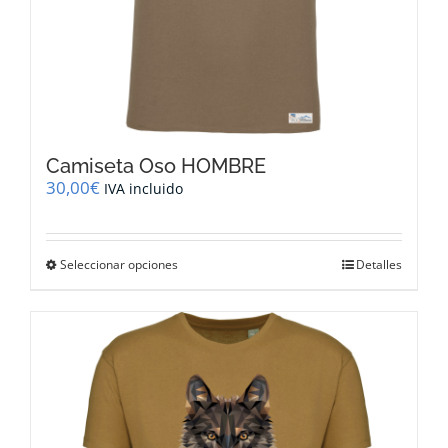
Camiseta Oso HOMBRE
30,00
€
IVA incluido
Este
Seleccionar opciones
Detalles
producto
tiene
múltiples
variantes.
Las
opciones
se
pueden
elegir