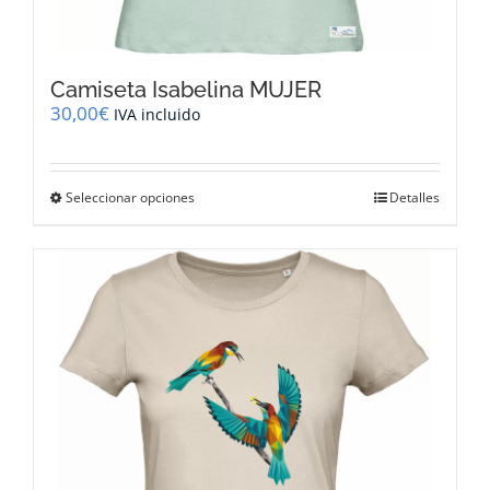
Camiseta Isabelina MUJER
30,00
€
IVA incluido
Este
Seleccionar opciones
Detalles
producto
tiene
múltiples
variantes.
Las
opciones
se
pueden
elegir
en
la
página
de