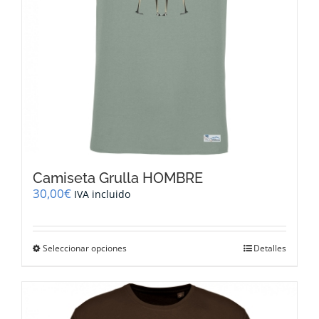
Camiseta Grulla HOMBRE
30,00
€
IVA incluido
Este
Seleccionar opciones
Detalles
producto
tiene
múltiples
variantes.