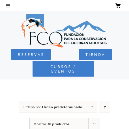
Saltar
al
Toggle
Navigation
contenido
INICIO
QUEBRANTAHUESOS
RESERVAS
TIENDA
FUNDACIÓN
CURSOS /
EVENTOS
PROYECTOS
DEFENSA AMBIENTAL
Ordena por
Orden predeterminado
COLABORA
Mostrar
36 productos