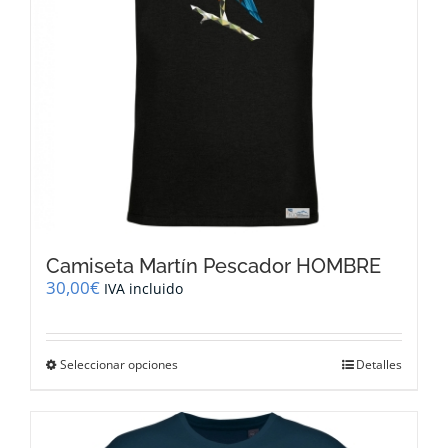
en
la
página
de
producto
Camiseta Martín Pescador HOMBRE
30,00
€
IVA incluido
Este
Seleccionar opciones
Detalles
producto
tiene
múltiples
variantes.