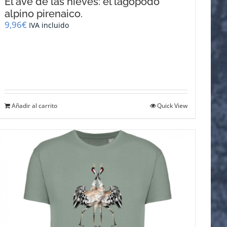
El ave de las nieves: el lagópodo
alpino pirenaico.
9,96
€
IVA incluido
Añadir al carrito
Quick View