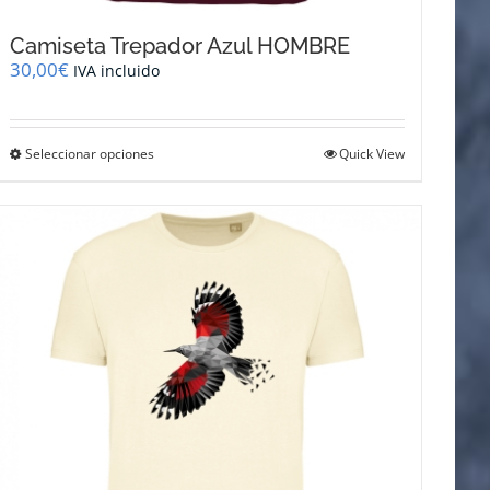
Camiseta Trepador Azul HOMBRE
30,00
€
IVA incluido
Este
Seleccionar opciones
Quick View
producto
tiene
múltiples
variantes.
Las
opciones
se
pueden
elegir
en
la
página
de
producto