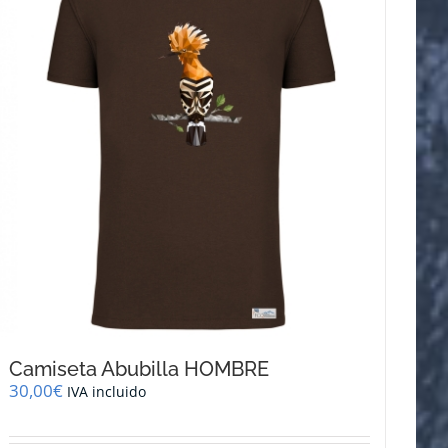
opciones
se
pueden
elegir
en
la
página
de
producto
Camiseta Abubilla HOMBRE
30,00
€
IVA incluido