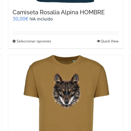
Camiseta Rosalia Alpina HOMBRE
30,00
€
IVA incluido
Este
Seleccionar opciones
Quick View
producto
tiene
múltiples
variantes.
Las
opciones
se
pueden
elegir
en
la
página
de
producto