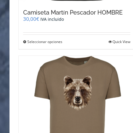
Camiseta Martín Pescador HOMBRE
30,00
€
IVA incluido
Este
Seleccionar opciones
Quick View
producto
tiene
múltiples
variantes.
Las
opciones
se
pueden
elegir
en
la
página
de
producto