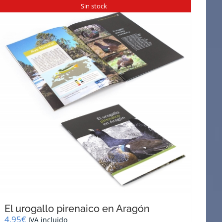
Sin stock
El urogallo pirenaico en Aragón
4,95
€
IVA incluido