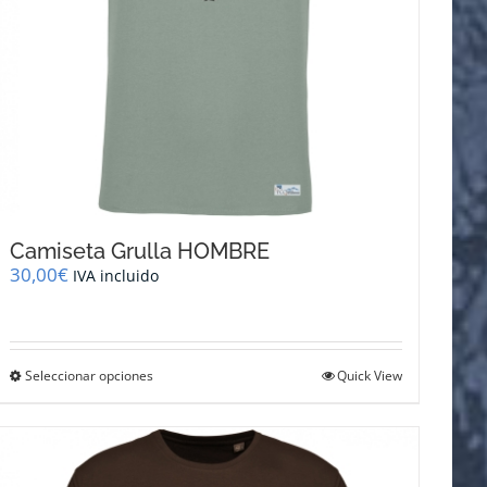
Camiseta Grulla HOMBRE
30,00
€
IVA incluido
Este
Seleccionar opciones
Quick View
producto
tiene
múltiples
variantes.
Las