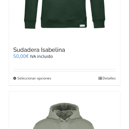
Sudadera Isabelina
50,00
€
IVA incluido
Este
Seleccionar opciones
Detalles
producto
tiene
múltiples
variantes.
Las
opciones
se
pueden