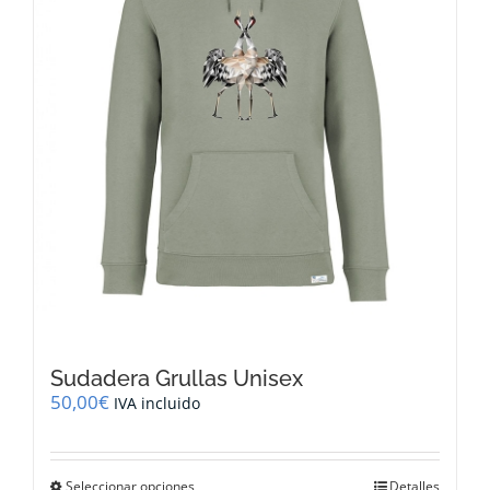
elegir
en
la
página
de
producto
Sudadera Grullas Unisex
50,00
€
IVA incluido
Este
Seleccionar opciones
Detalles