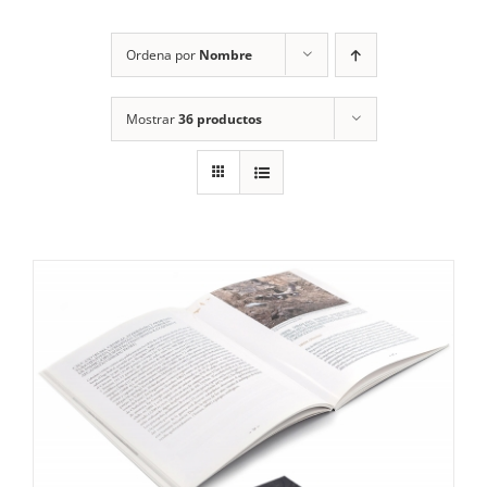
RECURSOS
Ordena por
Nombre
NOTICIAS
Mostrar
36 productos
CONTACTO
CARRITO
1