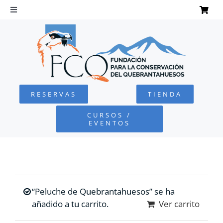
Saltar
al
Toggle
Navigation
contenido
INICIO
QUEBRANTAHUESOS
RESERVAS
TIENDA
FUNDACIÓN
CURSOS /
EVENTOS
PROYECTOS
DEFENSA AMBIENTAL
“Peluche de Quebrantahuesos” se ha
COLABORA
añadido a tu carrito.
Ver carrito