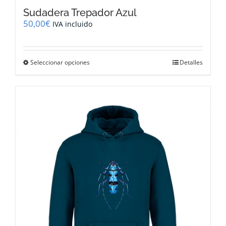
Sudadera Trepador Azul
50,00
€
IVA incluido
Este
Seleccionar opciones
Detalles
producto
tiene
múltiples
variantes.
Las
opciones
se
pueden
elegir
en
la
página
de
producto