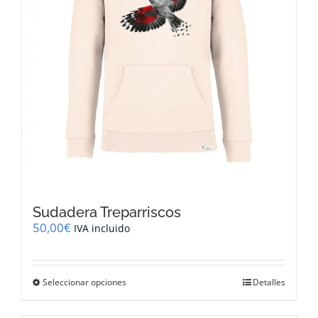
página
de
producto
Sudadera Treparriscos
50,00
€
IVA incluido
Este
Seleccionar opciones
Detalles
producto
tiene