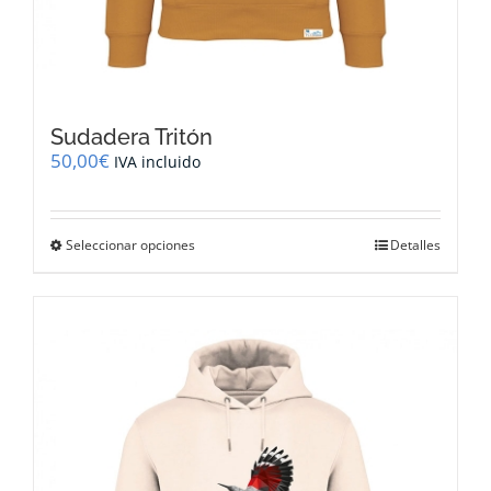
Sudadera Tritón
50,00
€
IVA incluido
Este
Seleccionar opciones
Detalles
producto
tiene
múltiples
variantes.
Las
opciones
se
pueden
elegir
en
la