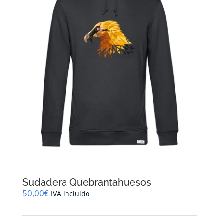
pueden
elegir
en
la
página
de
producto
Sudadera Quebrantahuesos
50,00
€
IVA incluido