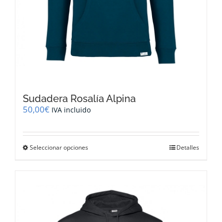
Sudadera Rosalía Alpina
50,00
€
IVA incluido
Este
Seleccionar opciones
Detalles
producto
tiene
múltiples
variantes.
Las
opciones
se