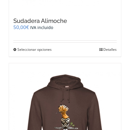
Sudadera Alimoche
50,00
€
IVA incluido
Este
Seleccionar opciones
Detalles
producto
tiene
múltiples
variantes.
Las
opciones
se
pueden
elegir
en
la
página
de