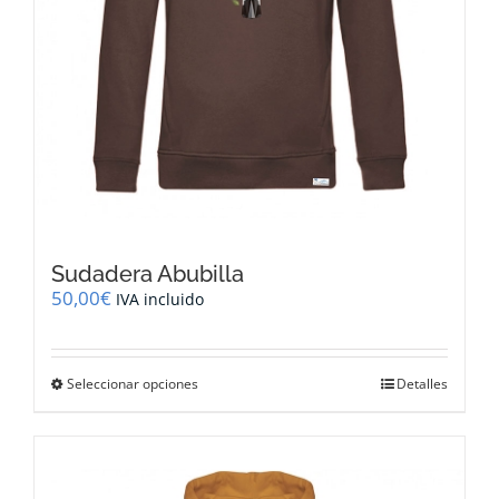
producto
Sudadera Abubilla
50,00
€
IVA incluido
Este
Seleccionar opciones
Detalles
producto
tiene
múltiples
variantes.
Las