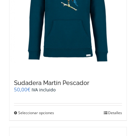
de
producto
Sudadera Martín Pescador
50,00
€
IVA incluido
Este
Seleccionar opciones
Detalles
producto
tiene
múltiples