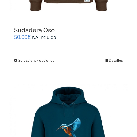
Sudadera Oso
50,00
€
IVA incluido
Este
Seleccionar opciones
Detalles
producto
tiene
múltiples
variantes.
Las
opciones
se
pueden
elegir
en
la
página