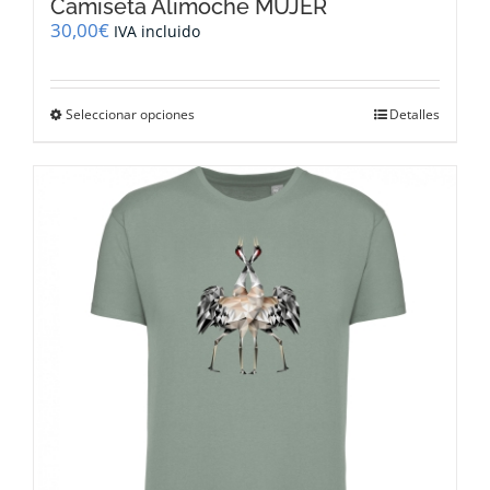
Camiseta Alimoche MUJER
30,00
€
IVA incluido
Este
Seleccionar opciones
Detalles
producto
tiene
múltiples
variantes.
Las
opciones
se
pueden
elegir
en
la
página
de
producto