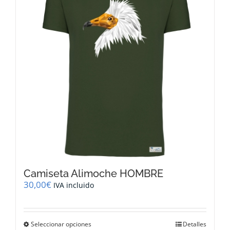
se
pueden
elegir
en
la
página
de
producto
Camiseta Alimoche HOMBRE
30,00
€
IVA incluido
Este
Seleccionar opciones
Detalles