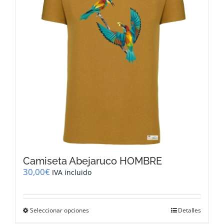
Camiseta Abejaruco HOMBRE
30,00
€
IVA incluido
Este
Seleccionar opciones
Detalles
producto