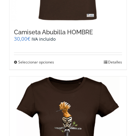
Camiseta Abubilla HOMBRE
30,00
€
IVA incluido
Este
Seleccionar opciones
Detalles
producto
tiene
múltiples
variantes.
Las
opciones
se
pueden
elegir
en
la
página