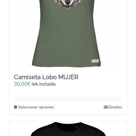
la
página
de
producto
Camiseta Lobo MUJER
30,00
€
IVA incluido
Este
Seleccionar opciones
Detalles
producto
tiene
múltiples
variantes.