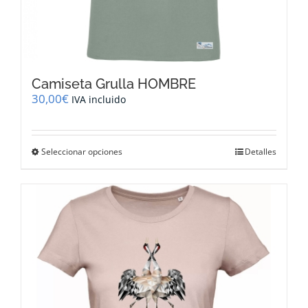
Camiseta Grulla HOMBRE
30,00
€
IVA incluido
Este
Seleccionar opciones
Detalles
producto
tiene
múltiples
variantes.
Las
opciones
se
pueden
elegir
en
la