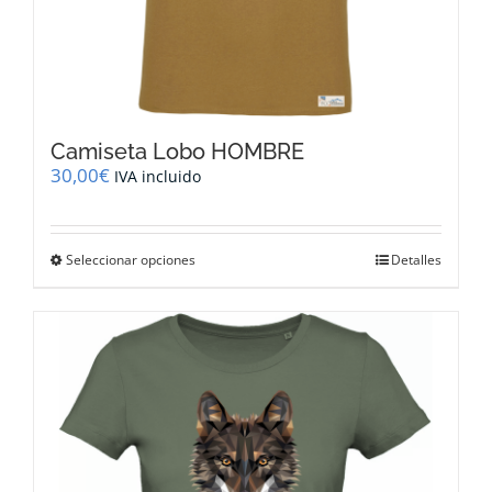
Camiseta Lobo HOMBRE
30,00
€
IVA incluido
Este
Seleccionar opciones
Detalles
producto
tiene
múltiples
variantes.
Las
opciones
se
pueden
elegir
en