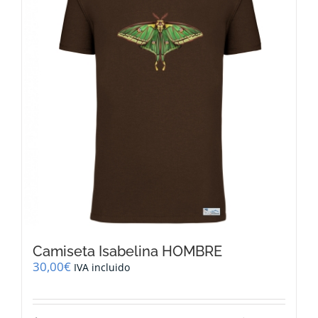
opciones
se
pueden
elegir
en
la
página
de
producto
Camiseta Isabelina HOMBRE
30,00
€
IVA incluido