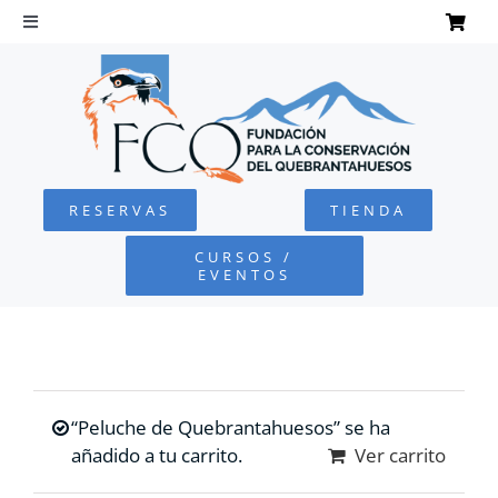
Saltar
al
Toggle
Navigation
contenido
INICIO
QUEBRANTAHUESOS
RESERVAS
TIENDA
FUNDACIÓN
CURSOS /
EVENTOS
PROYECTOS
DEFENSA AMBIENTAL
“Peluche de Quebrantahuesos” se ha
COLABORA
añadido a tu carrito.
Ver carrito