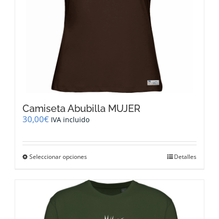
de
producto
Camiseta Abubilla MUJER
30,00
€
IVA incluido
Este
Seleccionar opciones
Detalles
producto
tiene
múltiples
variantes.
Las
opciones