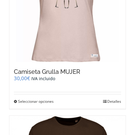
página
de
producto
Camiseta Grulla MUJER
30,00
€
IVA incluido
Este
Seleccionar opciones
Detalles
producto
tiene
múltiples
variantes.
Las