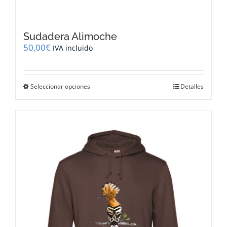
Sudadera Alimoche
50,00
€
IVA incluido
Este
Seleccionar opciones
Detalles
producto
tiene
múltiples
variantes.
Las
opciones
se
pueden
elegir
en
la
página
de