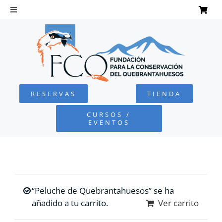
Saltar
al
Toggle
Navigation
contenido
INICIO
QUEBRANTAHUESOS
RESERVAS
TIENDA
FUNDACIÓN
CURSOS /
EVENTOS
PROYECTOS
DEFENSA AMBIENTAL
“Peluche de Quebrantahuesos” se ha
COLABORA
añadido a tu carrito.
Ver carrito