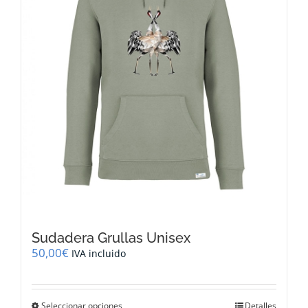
elegir
en
la
página
de
producto
Sudadera Grullas Unisex
50,00
€
IVA incluido
Este
Seleccionar opciones
Detalles