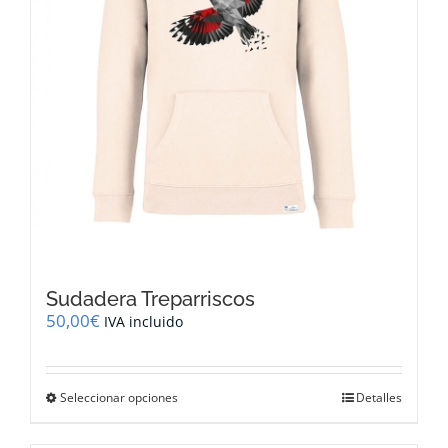
página
de
producto
Sudadera Treparriscos
50,00
€
IVA incluido
Este
Seleccionar opciones
Detalles
producto
tiene