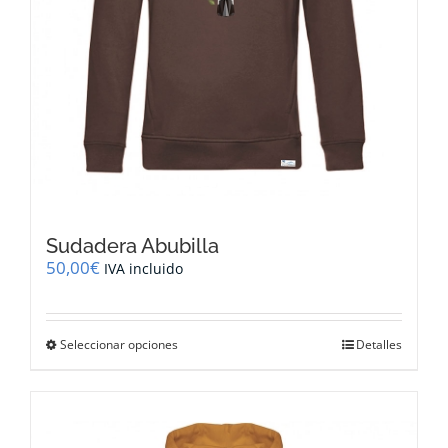
producto
Sudadera Abubilla
50,00
€
IVA incluido
Este
Seleccionar opciones
Detalles
producto
tiene
múltiples
variantes.
Las