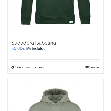
Sudadera Isabelina
50,00
€
IVA incluido
Este
Seleccionar opciones
Detalles
producto
tiene
múltiples
variantes.
Las
opciones
se
pueden