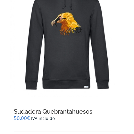
pueden
elegir
en
la
página
de
producto
Sudadera Quebrantahuesos
50,00
€
IVA incluido