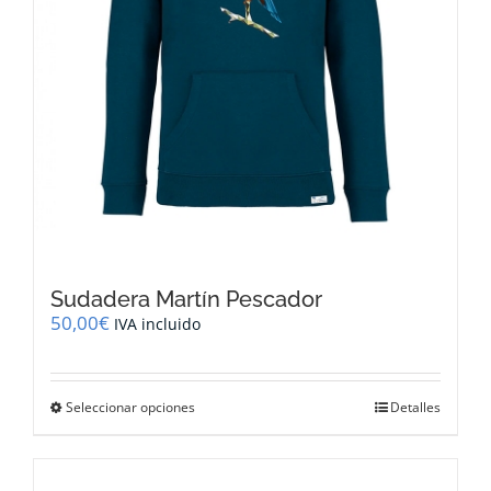
de
producto
Sudadera Martín Pescador
50,00
€
IVA incluido
Este
Seleccionar opciones
Detalles
producto
tiene
múltiples