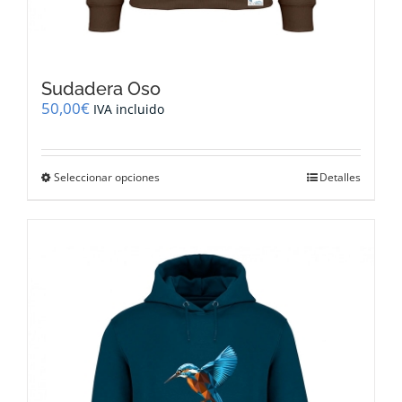
Sudadera Oso
50,00
€
IVA incluido
Este
Seleccionar opciones
Detalles
producto
tiene
múltiples
variantes.
Las
opciones
se
pueden
elegir
en
la
página