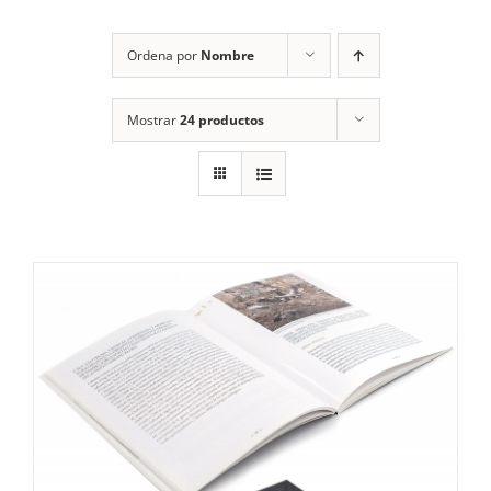
RECURSOS
Ordena por
Nombre
NOTICIAS
Mostrar
24 productos
CONTACTO
CARRITO
1