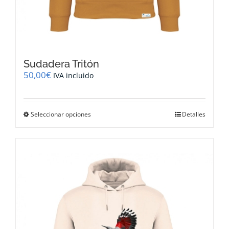
Sudadera Tritón
50,00
€
IVA incluido
Este
Seleccionar opciones
Detalles
producto
tiene
múltiples
variantes.
Las
opciones
se
pueden
elegir
en
la