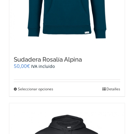
Sudadera Rosalía Alpina
50,00
€
IVA incluido
Este
Seleccionar opciones
Detalles
producto
tiene
múltiples
variantes.
Las
opciones
se