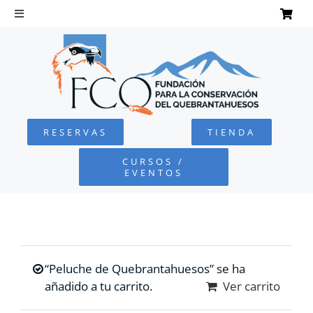
Saltar
al
Toggle
Navigation
contenido
INICIO
QUEBRANTAHUESOS
RESERVAS
TIENDA
FUNDACIÓN
CURSOS /
EVENTOS
PROYECTOS
DEFENSA AMBIENTAL
“Peluche de Quebrantahuesos” se ha
COLABORA
añadido a tu carrito.
Ver carrito