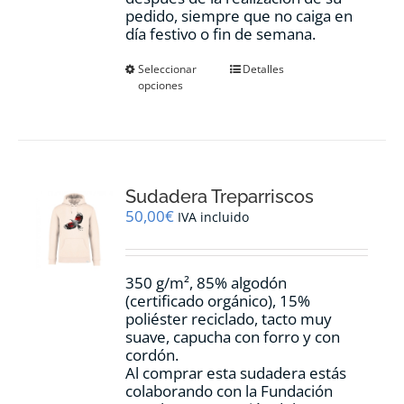
pedido, siempre que no caiga en
día festivo o fin de semana.
Este
Seleccionar
Detalles
opciones
producto
tiene
múltiples
variantes.
Las
opciones
Sudadera Treparriscos
se
pueden
50,00
€
IVA incluido
elegir
en
la
350 g/m², 85% algodón
página
(certificado orgánico), 15%
de
poliéster reciclado, tacto muy
producto
suave, capucha con forro y con
cordón.
Al comprar esta sudadera estás
colaborando con la Fundación