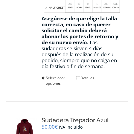
Asegúrese de que elige la talla
correcta, en caso de querer
solicitar el cambio deberá
abonar los portes de retorno y
de su nuevo envío.
Las
sudaderas se sirven 4 días
después de la realización de su
pedido, siempre que no caiga en
día festivo o fin de semana.
Este
Seleccionar
Detalles
opciones
producto
tiene
múltiples
variantes.
Las
opciones
Sudadera Trepador Azul
se
pueden
50,00
€
IVA incluido
elegir