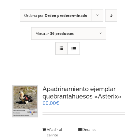
RECURSOS
Ordena por
Orden predeterminado
NOTICIAS
Mostrar
36 productos
CONTACTO
CARRITO
1
Apadrinamiento ejemplar
quebrantahuesos «Asterix»
60,00
€
Añadir al
Detalles
carrito