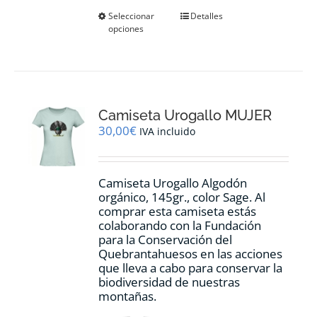
Este
Seleccionar
Detalles
opciones
producto
tiene
múltiples
variantes.
Las
opciones
Camiseta Urogallo MUJER
se
pueden
30,00
€
IVA incluido
elegir
en
la
Camiseta Urogallo Algodón
página
orgánico, 145gr., color Sage. Al
de
comprar esta camiseta estás
producto
colaborando con la Fundación
para la Conservación del
Quebrantahuesos en las acciones
que lleva a cabo para conservar la
biodiversidad de nuestras
montañas.