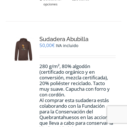
opciones
producto
tiene
múltiples
variantes.
Las
opciones
Sudadera Abubilla
se
pueden
50,00
€
IVA incluido
elegir
en
la
280 g/m², 80% algodón
página
(certificado orgánico y en
de
conversión, mezcla certificada),
producto
20% poliéster reciclado. Tacto
muy suave. Capucha con forro y
con cordón.
Al comprar esta sudadera estás
colaborando con la Fundación
para la Conservación del
Quebrantahuesos en las acciones
que lleva a cabo para conservar la