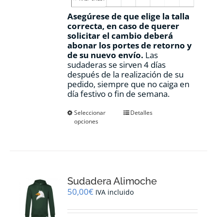
Asegúrese de que elige la talla
correcta, en caso de querer
solicitar el cambio deberá
abonar los portes de retorno y
de su nuevo envío.
Las
sudaderas se sirven 4 días
después de la realización de su
pedido, siempre que no caiga en
día festivo o fin de semana.
Este
Seleccionar
Detalles
opciones
producto
tiene
múltiples
variantes.
Las
opciones
Sudadera Alimoche
se
pueden
50,00
€
IVA incluido
elegir
en