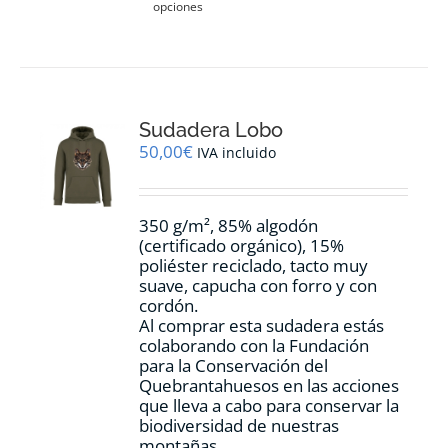
opciones
producto
tiene
múltiples
variantes.
Las
opciones
Sudadera Lobo
se
pueden
50,00
€
IVA incluido
elegir
en
la
350 g/m², 85% algodón
página
(certificado orgánico), 15%
de
poliéster reciclado, tacto muy
producto
suave, capucha con forro y con
cordón.
Al comprar esta sudadera estás
colaborando con la Fundación
para la Conservación del
Quebrantahuesos en las acciones
que lleva a cabo para conservar la
biodiversidad de nuestras
montañas.