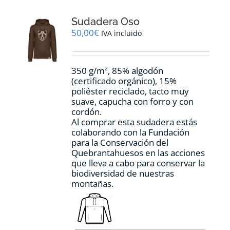
Las
opciones
Sudadera Oso
se
pueden
50,00
€
IVA incluido
elegir
en
la
350 g/m², 85% algodón
página
(certificado orgánico), 15%
de
poliéster reciclado, tacto muy
producto
suave, capucha con forro y con
cordón.
Al comprar esta sudadera estás
colaborando con la Fundación
para la Conservación del
Quebrantahuesos en las acciones
que lleva a cabo para conservar la
biodiversidad de nuestras
montañas.