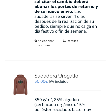
solicitar el cambio deberá
abonar los portes de retorno y
de su nuevo envío.
Las
sudaderas se sirven 4 días
después de la realización de su
pedido, siempre que no caiga en
día festivo o fin de semana.
Este
Seleccionar
Detalles
opciones
producto
tiene
múltiples
variantes.
Las
opciones
Sudadera Urogallo
se
pueden
50,00
€
IVA incluido
elegir
en
la
350 g/m², 85% algodón
página
(certificado orgánico), 15%
de
poliéster reciclado, tacto muy
producto