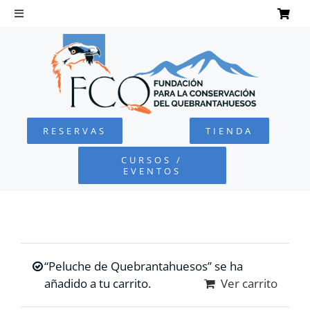
Saltar
al
Toggle
Navigation
contenido
INICIO
QUEBRANTAHUESOS
RESERVAS
TIENDA
FUNDACIÓN
CURSOS /
EVENTOS
PROYECTOS
DEFENSA AMBIENTAL
“Peluche de Quebrantahuesos” se ha
COLABORA
añadido a tu carrito.
Ver carrito