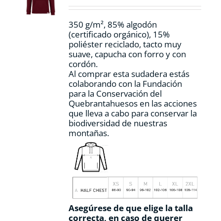
en
la
350 g/m², 85% algodón
página
(certificado orgánico), 15%
de
poliéster reciclado, tacto muy
producto
suave, capucha con forro y con
cordón.
Al comprar esta sudadera estás
colaborando con la Fundación
para la Conservación del
Quebrantahuesos en las acciones
que lleva a cabo para conservar la
biodiversidad de nuestras
montañas.
Asegúrese de que elige la talla
correcta, en caso de querer