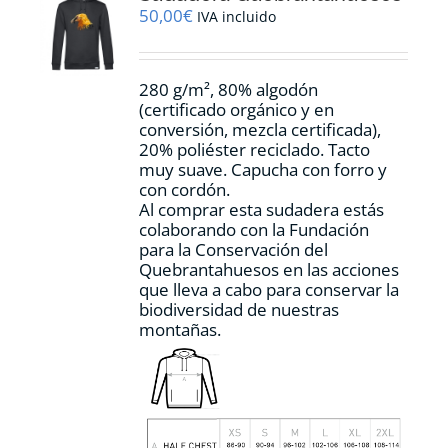
pueden
50,00
€
IVA incluido
elegir
en
la
280 g/m², 80% algodón
página
(certificado orgánico y en
de
conversión, mezcla certificada),
producto
20% poliéster reciclado. Tacto
muy suave. Capucha con forro y
con cordón.
Al comprar esta sudadera estás
colaborando con la Fundación
para la Conservación del
Quebrantahuesos en las acciones
que lleva a cabo para conservar la
biodiversidad de nuestras
montañas.