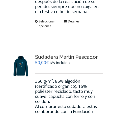
después de la realización de su
pedido, siempre que no caiga en
día festivo o fin de semana.
Este
Seleccionar
Detalles
opciones
producto
tiene
múltiples
variantes.
Las
opciones
Sudadera Martín Pescador
se
pueden
50,00
€
IVA incluido
elegir
en
la
350 g/m², 85% algodón
página
(certificado orgánico), 15%
de
poliéster reciclado, tacto muy
producto
suave, capucha con forro y con
cordón.
Al comprar esta sudadera estás
colaborando con la Fundación