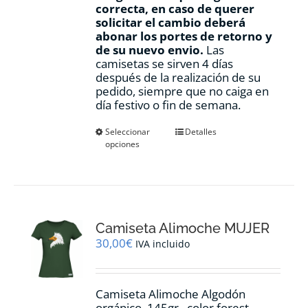
correcta, en caso de querer
solicitar el cambio deberá
abonar los portes de retorno y
de su nuevo envio.
Las
camisetas se sirven 4 días
después de la realización de su
pedido, siempre que no caiga en
día festivo o fin de semana.
Este
Seleccionar
Detalles
opciones
producto
tiene
múltiples
variantes.
Las
opciones
Camiseta Alimoche MUJER
se
pueden
30,00
€
IVA incluido
elegir
en
la
Camiseta Alimoche Algodón
página
orgánico, 145gr., color forest