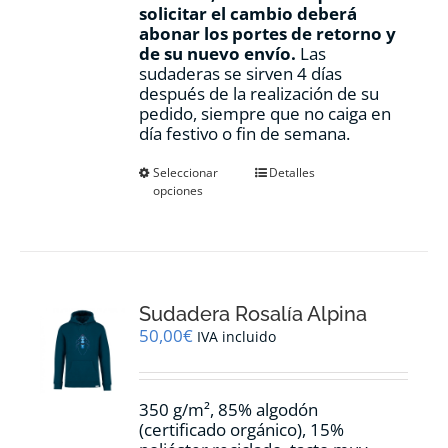
solicitar el cambio deberá
abonar los portes de retorno y
de su nuevo envío.
Las
sudaderas se sirven 4 días
después de la realización de su
pedido, siempre que no caiga en
día festivo o fin de semana.
Este
Seleccionar
Detalles
opciones
producto
tiene
múltiples
variantes.
Las
opciones
Sudadera Rosalía Alpina
se
pueden
50,00
€
IVA incluido
elegir
en
la
350 g/m², 85% algodón
página
(certificado orgánico), 15%
de