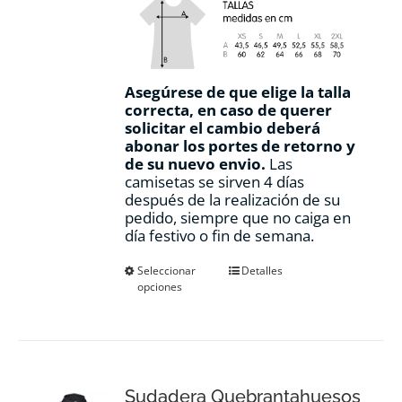
Asegúrese de que elige la talla
correcta, en caso de querer
solicitar el cambio deberá
abonar los portes de retorno y
de su nuevo envio.
Las
camisetas se sirven 4 días
después de la realización de su
pedido, siempre que no caiga en
día festivo o fin de semana.
Este
Seleccionar
Detalles
opciones
producto
tiene
múltiples
variantes.
Las
opciones
Sudadera Quebrantahuesos
se